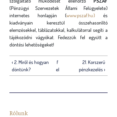
szolgáltató működését ellenőrző
PSZÁF
(Pénzügyi Szervezetek Állami Felügyelete)
internetes honlapján (
www.pszaf.hu)
és
kiadványain keresztül összehasonlító
elemzésekkel, táblázatokkal, kalkulátorral segíti a
tájékozódni vágyókat. Fedezzük fel együtt a
döntési lehetőségeket!
‹ 2. Miről és hogyan
f
21. Korszerű
döntünk?
el
pénzkezelés ›
Rólunk