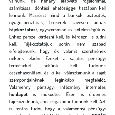
válnunk, de néhány alapvető fogalommal,
l
számítással, döntési lehetőséggel tisztában kell
y
lennünk. Másrészt mind a bankok, biztosítók,
nyugdíjpénztárak, brókerek szívesen adnak
tájékoztatást
, egyszersmind ez kötelességük is.
Ehhez persze kérdezni kell, és kérdezni is tudni
kell. Tájékoztatójuk során nem szabad
elfelejtenünk, hogy ők valamit szeretnének
nekünk eladni. Ezeket a sajátos pénzügyi
termékeket nekünk kell tudnunk
összehasonlítani, és ki kell választanunk a saját
szempontjainknak leginkább megfelelőt.
Valamennyi pénzügyi intézmény internetes
honlapot
is működtet. Ezen is érdemes
tájékozódnunk, ahol eligazodni tudnunk kell. Azt
is fontos tudni, hogy a valamennyi pénzügyi