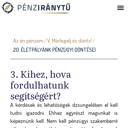
Ugrás a navigációhoz
J
Az én pénzem
V. Mérlegelj és dönts!
/
/
e
20. ÉLETPÁLYÁNK PÉNZÜGYI DÖNTÉSEI
l
e
n
3. Kihez, hova
l
fordulhatunk
e
segítségért?
g
i
A kérdések és lehetőségek dzsungelében el kell
tudni igazodni. Ehhez egyrészt magunkat is
h
képeznünk kell. Nem kell pénzügyi szakemberré
e