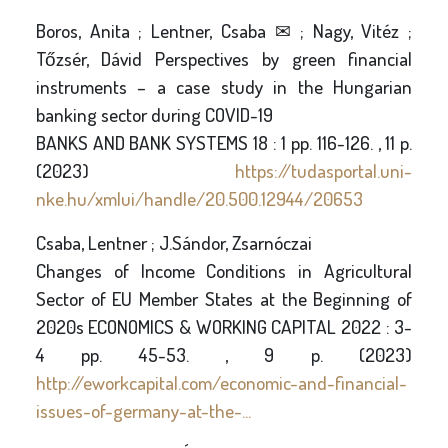
Boros, Anita ; Lentner, Csaba ✉ ; Nagy, Vitéz ;
Tőzsér, Dávid Perspectives by green financial
instruments – a case study in the Hungarian
banking sector during COVID-19
BANKS AND BANK SYSTEMS 18 : 1 pp. 116-126. , 11 p.
(2023)
https://tudasportal.uni-
nke.hu/xmlui/handle/20.500.12944/20653
Csaba, Lentner ; J.Sándor, Zsarnóczai
Changes of Income Conditions in Agricultural
Sector of EU Member States at the Beginning of
2020s ECONOMICS & WORKING CAPITAL 2022 : 3-
4 pp. 45-53. , 9 p. (2023)
http://eworkcapital.com/economic-and-financial-
issues-of-germany-at-the-...