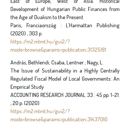
East of Europe, West of Asia. Historical
Development of Hungarian Public Finances from
the Age of Dualism to the Present
Paris, Franciaország : L'Harmattan Publishing
(2020) , 303 p.
https://m2.mtmt.hu/gui2/?
mode=browse&params=publication;31325181
András, Bethlendi; Csaba, Lentner ; Nagy, L.
The Issue of Sustainability in a Highly Centrally
Regulated Fiscal Model of Local Governments: An
Empirical Study
ACCOUNTING RESEARCH JOURNAL 33 : 45 pp. 1-21.
, 20 p. (2020)
https://m2.mtmt.hu/gui2/?
mode=browse&params=publication;31437010