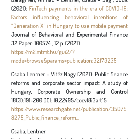
(2021):
FinTech payments in the era of COVID-19:
Factors influencing behavioral intentions of
“Generation X” in Hungary to use mobile payment
Journal of Behavioral and Experimental Finance
32 Paper: 100574 , 12 p. (2021)
https://m2.mtmt.hu/gui2/?
mode=browse&params=publication;32173235
Csaba Lentner – Vitéz Nagy (2021): Public finance
reforms and corporate sector impact: A study of
Hungary, Corporate Ownership and Control
18(3):191-200 DOI: 10.22495/cocv18i3art15
https://www.researchgate.net/publication/35075
8275_Public_finance_reform...
Csaba, Lentner