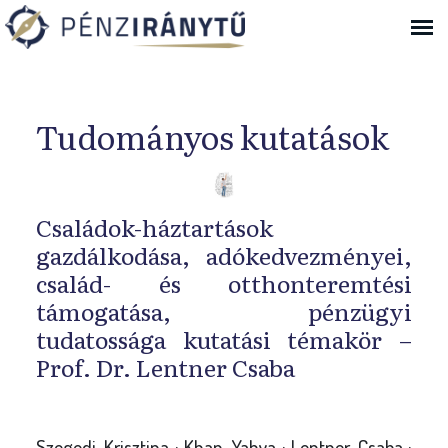
Ugrás a navigációhoz
Tudományos kutatások
Családok-háztartások
gazdálkodása, adókedvezményei,
család- és otthonteremtési
támogatása, pénzügyi
tudatossága kutatási témakör –
Prof. Dr. Lentner Csaba
Szegedi, Krisztina ; Khan, Yahya ; Lentner, Csaba ;