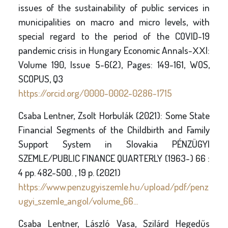
issues of the sustainability of public services in
municipalities on macro and micro levels, with
special regard to the period of the COVID-19
pandemic crisis in Hungary Economic Annals-ХХI:
Volume 190, Issue 5-6(2), Pages: 149-161, WOS,
SCOPUS, Q3
https://orcid.org/0000-0002-0286-1715
Csaba Lentner, Zsolt Horbulák (2021): Some State
Financial Segments of the Childbirth and Family
Support System in Slovakia PÉNZÜGYI
SZEMLE/PUBLIC FINANCE QUARTERLY (1963-) 66 :
4 pp. 482-500. , 19 p. (2021)
https://www.penzugyiszemle.hu/upload/pdf/penz
ugyi_szemle_angol/volume_66...
Csaba Lentner, László Vasa, Szilárd Hegedűs