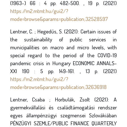
(1963-) 66 : 4 pp. 482-500. , 19 p. (2021)
https://m2.mtmt.hu/gui2/?
mode=browse&params=publication;32528597
Lentner, C. ; Hegedűs, S. (2021): Certain issues of
the sustainability of public services in
municipalities on macro and micro levels, with
special regard to the period of the COVID-19
pandemic crisis in Hungary ECONOMIC ANNALS-
XXI 190 : 5 pp. 149-161. , 13 p. (2021)
https://m2.mtmt.hu/gui2/?
mode=browse&params=publication;32636918
Lentner, Csaba ; Horbulák, Zsolt (2021): A
gyermekvállalási és családtámogatási rendszer
egyes állampénzügyi szegmensei Szlovákiában
PÉNZÜGYI SZEMLE/PUBLIC FINANCE QUARTERLY