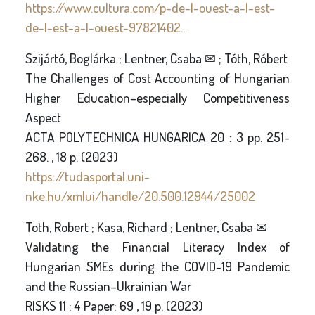
https://www.cultura.com/p-de-l-ouest-a-l-est-
de-l-est-a-l-ouest-97821402...
Szijártó, Boglárka ; Lentner, Csaba ✉ ; Tóth, Róbert
The Challenges of Cost Accounting of Hungarian
Higher Education–especially Competitiveness
Aspect
ACTA POLYTECHNICA HUNGARICA 20 : 3 pp. 251-
268. , 18 p. (2023)
https://tudasportal.uni-
nke.hu/xmlui/handle/20.500.12944/25002
Toth, Robert ; Kasa, Richard ; Lentner, Csaba ✉
Validating the Financial Literacy Index of
Hungarian SMEs during the COVID-19 Pandemic
and the Russian–Ukrainian War
RISKS 11 : 4 Paper: 69 , 19 p. (2023)