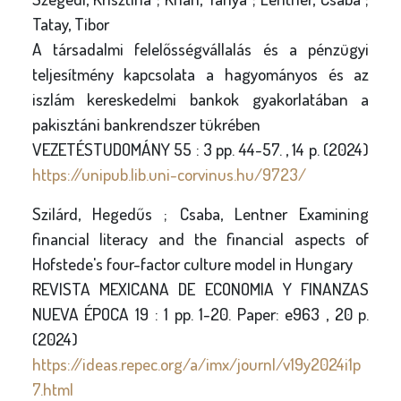
Tatay, Tibor
A társadalmi felelősségvállalás és a pénzügyi
teljesítmény kapcsolata a hagyományos és az
iszlám kereskedelmi bankok gyakorlatában a
pakisztáni bankrendszer tükrében
VEZETÉSTUDOMÁNY 55 : 3 pp. 44-57. , 14 p. (2024)
https://unipub.lib.uni-corvinus.hu/9723/
Szilárd, Hegedűs ; Csaba, Lentner Examining
financial literacy and the financial aspects of
Hofstede's four-factor culture model in Hungary
REVISTA MEXICANA DE ECONOMIA Y FINANZAS
NUEVA ÉPOCA 19 : 1 pp. 1-20. Paper: e963 , 20 p.
(2024)
https://ideas.repec.org/a/imx/journl/v19y2024i1p
7.html