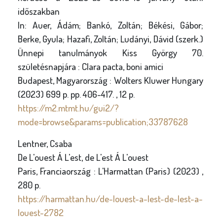
időszakban
In: Auer, Ádám; Bankó, Zoltán; Békési, Gábor;
Berke, Gyula; Hazafi, Zoltán; Ludányi, Dávid (szerk.)
Ünnepi tanulmányok Kiss György 70.
születésnapjára : Clara pacta, boni amici
Budapest, Magyarország : Wolters Kluwer Hungary
(2023) 699 p. pp. 406-417. , 12 p.
https://m2.mtmt.hu/gui2/?
mode=browse&params=publication;33787628
Lentner, Csaba
De L'ouest Á L'est, de L'est Á L'ouest
Paris, Franciaország : L'Harmattan (Paris) (2023) ,
280 p.
https://harmattan.hu/de-louest-a-lest-de-lest-a-
louest-2782