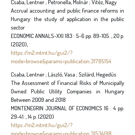
Csaba, Lentner ; Petronella, Molnár ; Vitéz, Nagy
Accrual accounting and public finance reforms in
Hungary: the study of application in the public
sector
ECONOMIC ANNALS-XXI 183 : 5-6 pp. 89-105. , 20 p.
(2020),
https://m2.mtmt.hu/gui2/?
mode=browse&params=publication;31785154
Csaba, Lentner ; László, Vasa ; Szilárd, Hegedűs
The Assessment of Financial Risks of Municipally
Owned Public Utility Companies in Hungary
Between 2009 and 2018
MONTENEGRIN JOURNAL OF ECONOMICS 16 : 4 pp.
29-41. , 14 p. (2020)
https://m2.mtmt.hu/gui2/?
mode=browse&params=publication;31534018