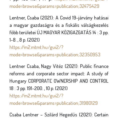
mode=browse&params=publication;32475429
Lentner, Csaba (2021): A Covid 19-járvány hatásai
a magyar gazdaságra és a fiskális válságkezelés
főbb területei ÚJ MAGYAR KÖZIGAZGATÁS 14 : 3 pp.
1-8. , 8 p. (2021)
https://m2.mtmt.hu/gui2/?
mode=browse&params=publication;32350953
Lentner Csaba, Nagy Vitéz (2021): Public finance
reforms and corporate sector impact: A study of
Hungary CORPORATE OWNERSHIP AND CONTROL
18 : 3 pp. 191-200. , 10 p. (2021)
https://m2.mtmt.hu/gui2/?
mode=browse&params=publication;31980129
Csaba Lentner – Szilárd Hegedűs (2021): Certain