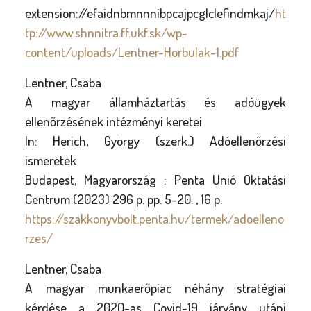
extension://efaidnbmnnnibpcajpcglclefindmkaj/
ht
tp://www.shnnitra.ff.ukf.sk/wp-
content/uploads/Lentner-Horbulak-1.pdf
Lentner, Csaba
A magyar államháztartás és adóügyek
ellenőrzésének intézményi keretei
In: Herich, György (szerk.) Adóellenőrzési
ismeretek
Budapest, Magyarország : Penta Unió Oktatási
Centrum (2023) 296 p. pp. 5-20. , 16 p.
https://szakkonyvbolt.penta.hu/termek/adoelleno
rzes/
Lentner, Csaba
A magyar munkaerőpiac néhány stratégiai
kérdése a 2020-as Covid-19 járvány utáni