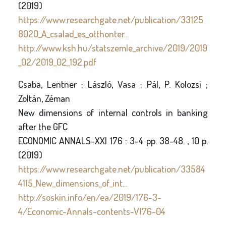
(2019)
https://www.researchgate.net/publication/33125
8020_A_csalad_es_otthonter...
http://www.ksh.hu/statszemle_archive/2019/2019
_02/2019_02_192.pdf
Csaba, Lentner ; László, Vasa ; Pál, P. Kolozsi ;
Zoltán, Zéman
New dimensions of internal controls in banking
after the GFC
ECONOMIC ANNALS-XXI 176 : 3-4 pp. 38-48. , 10 p.
(2019)
https://www.researchgate.net/publication/33584
4115_New_dimensions_of_int...
http://soskin.info/en/ea/2019/176-3-
4/Economic-Annals-contents-V176-04