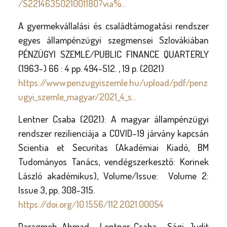
/S2214635021001180?via%...
A gyermekvállalási és családtámogatási rendszer
egyes állampénzügyi szegmensei Szlovákiában
PÉNZÜGYI SZEMLE/PUBLIC FINANCE QUARTERLY
(1963-) 66 : 4 pp. 494-512. , 19 p. (2021)
https://www.penzugyiszemle.hu/upload/pdf/penz
ugyi_szemle_magyar/2021_4_s...
Lentner Csaba (2021): A magyar állampénzügyi
rendszer rezilienciája a COVID–19 járvány kapcsán
Scientia et Securitas (Akadémiai Kiadó, BM
Tudományos Tanács, vendégszerkesztő: Korinek
László akadémikus), Volume/Issue: Volume 2:
Issue 3, pp. 308-315.
https://doi.org/10.1556/112.2021.00054
Daragmeh, Ahmad - Lentner, Csaba - Sági, Judit