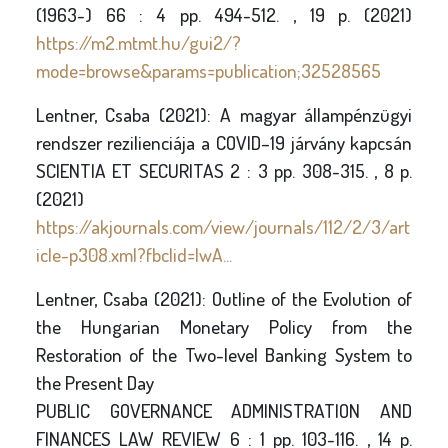
(1963-) 66 : 4 pp. 494-512. , 19 p. (2021)
https://m2.mtmt.hu/gui2/?
mode=browse&params=publication;32528565
Lentner, Csaba (2021): A magyar állampénzügyi
rendszer rezilienciája a COVID–19 járvány kapcsán
SCIENTIA ET SECURITAS 2 : 3 pp. 308-315. , 8 p.
(2021)
https://akjournals.com/view/journals/112/2/3/art
icle-p308.xml?fbclid=IwA...
Lentner, Csaba (2021): Outline of the Evolution of
the Hungarian Monetary Policy from the
Restoration of the Two-level Banking System to
the Present Day
PUBLIC GOVERNANCE ADMINISTRATION AND
FINANCES LAW REVIEW 6 : 1 pp. 103-116. , 14 p.