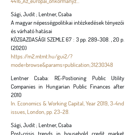
4416_Az_europai_onkormanyz...
Sági, Judit ; Lentner, Csaba
A magyar népességpolitikai intézkedések tényezői
és várható hatásai
KÖZGAZDASÁGI SZEMLE 67 : 3 pp. 289-308. , 20 p.
(2020)
https://m2.mtmt.hu/gui2/?
mode=browse&params=publication;31230348
Lentner Csaba: RE-Postioning Public Utility
Companies in Hungarian Public Finances after
2010
In. Economics & Working Capital, Year 2019, 3-4nd
issues, London, pp. 23-28.
Sági, Judit ; Lentner, Csaba
Post-crisis trends in household credit market