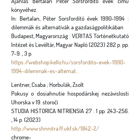
Ajánlás Bertalan Péter Sorsfordító évek című
könyvéhez
In: Bertalan, Péter Sorsfordító évek 1990-1994 :
dilemmák és alternatívák a gazdaságpolitikában
Budapest, Magyarország : VERITAS Történetkutató
Intézet és Levéltár, Magyar Napló (2023) 282 p. pp.
7-9. , 3 p.
https://webshop.kello.hu/sorsfordito-evek-1990-
1994-dilemmak-es-alternat...
Lentner, Csaba ; Horbulák, Zsolt
Pokusy o dosiahnutie hospodárskej nezávislosti
Uhorska v 19. storočí
STUDIA HISTORICA NITRIENSIA 27 : 1 pp. 243-256.
, 14 p. (2023)
http://www.shnnitra.ff.ukf.sk/1842-2/
chrome-