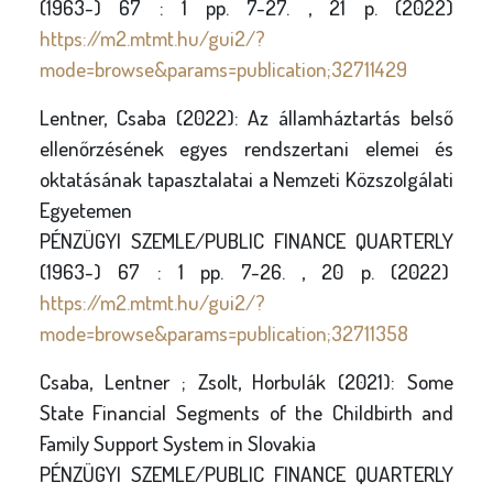
(1963-) 67 : 1 pp. 7-27. , 21 p. (2022)
https://m2.mtmt.hu/gui2/?
mode=browse&params=publication;32711429
Lentner, Csaba (2022): Az államháztartás belső
ellenőrzésének egyes rendszertani elemei és
oktatásának tapasztalatai a Nemzeti Közszolgálati
Egyetemen
PÉNZÜGYI SZEMLE/PUBLIC FINANCE QUARTERLY
(1963-) 67 : 1 pp. 7-26. , 20 p. (2022)
https://m2.mtmt.hu/gui2/?
mode=browse&params=publication;32711358
Csaba, Lentner ; Zsolt, Horbulák (2021): Some
State Financial Segments of the Childbirth and
Family Support System in Slovakia
PÉNZÜGYI SZEMLE/PUBLIC FINANCE QUARTERLY