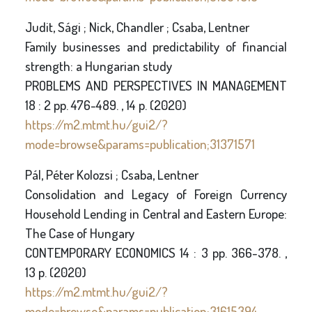
Judit, Sági ; Nick, Chandler ; Csaba, Lentner
Family businesses and predictability of financial
strength: a Hungarian study
PROBLEMS AND PERSPECTIVES IN MANAGEMENT
18 : 2 pp. 476-489. , 14 p. (2020)
https://m2.mtmt.hu/gui2/?
mode=browse&params=publication;31371571
Pál, Péter Kolozsi ; Csaba, Lentner
Consolidation and Legacy of Foreign Currency
Household Lending in Central and Eastern Europe:
The Case of Hungary
CONTEMPORARY ECONOMICS 14 : 3 pp. 366-378. ,
13 p. (2020)
https://m2.mtmt.hu/gui2/?
mode=browse&params=publication;31615394