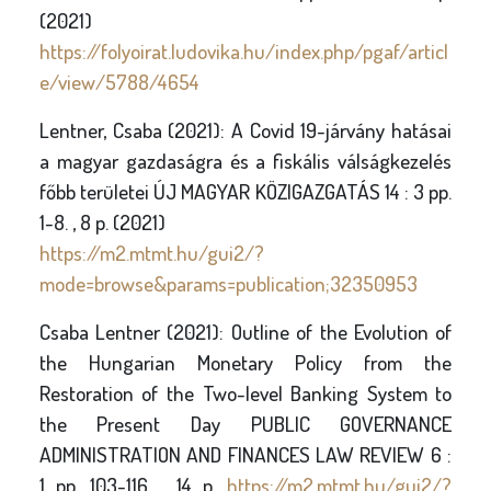
(2021)
https://folyoirat.ludovika.hu/index.php/pgaf/articl
e/view/5788/4654
Lentner, Csaba (2021): A Covid 19-járvány hatásai
a magyar gazdaságra és a fiskális válságkezelés
főbb területei ÚJ MAGYAR KÖZIGAZGATÁS 14 : 3 pp.
1-8. , 8 p. (2021)
https://m2.mtmt.hu/gui2/?
mode=browse&params=publication;32350953
Csaba Lentner (2021): Outline of the Evolution of
the Hungarian Monetary Policy from the
Restoration of the Two-level Banking System to
the Present Day PUBLIC GOVERNANCE
ADMINISTRATION AND FINANCES LAW REVIEW 6 :
1 pp. 103-116. , 14 p.
https://m2.mtmt.hu/gui2/?