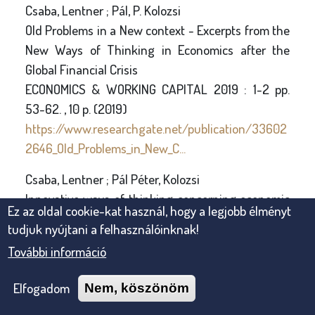
Csaba, Lentner ; Pál, P. Kolozsi
Old Problems in a New context - Excerpts from the
New Ways of Thinking in Economics after the
Global Financial Crisis
ECONOMICS & WORKING CAPITAL 2019 : 1-2 pp.
53-62. , 10 p. (2019)
https://www.researchgate.net/publication/33602
2646_Old_Problems_in_New_C...
Csaba, Lentner ; Pál Péter, Kolozsi
Innovative ways of thinking concerning economic
Ez az oldal cookie-kat használ, hogy a legjobb élményt
governance after the global financial crisis
tudjuk nyújtani a felhasználóinknak!
PROBLEMS AND PERSPECTIVES IN MANAGEMENT
További információ
17 : 3 pp. 122-131. , 10 p. (2019)
https://www.researchgate.net/publication/33490
Elfogadom
Nem, köszönöm
5830_Innovative_ways_of_th...