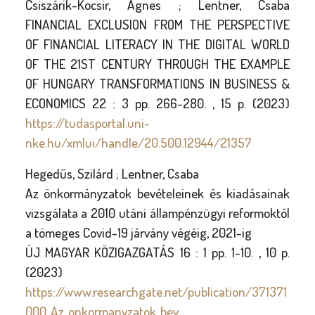
Csiszárik-Kocsir, Ágnes ; Lentner, Csaba
FINANCIAL EXCLUSION FROM THE PERSPECTIVE
OF FINANCIAL LITERACY IN THE DIGITAL WORLD
OF THE 21ST CENTURY THROUGH THE EXAMPLE
OF HUNGARY TRANSFORMATIONS IN BUSINESS &
ECONOMICS 22 : 3 pp. 266-280. , 15 p. (2023)
https://tudasportal.uni-
nke.hu/xmlui/handle/20.500.12944/21357
Hegedűs, Szilárd ; Lentner, Csaba
Az önkormányzatok bevételeinek és kiadásainak
vizsgálata a 2010 utáni állampénzügyi reformoktól
a tömeges Covid-19 járvány végéig, 2021-ig
ÚJ MAGYAR KÖZIGAZGATÁS 16 : 1 pp. 1-10. , 10 p.
(2023)
https://www.researchgate.net/publication/371371
000_Az_onkormanyzatok_bev...