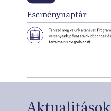
Eseménynaptár
Tervezd meg velünk a tanévet! Programj
versenyeink, pályázataink időpontjait é
tartalmait is megtalálod itt.
Aktualitások