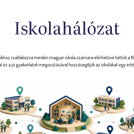
hoz csatlakozva minden magyar iskola számára elérhetővé tettük a Nemz
al és a jó gyakorlatok megosztásával hozzásegítjük az iskolákat egy ért
ió
P