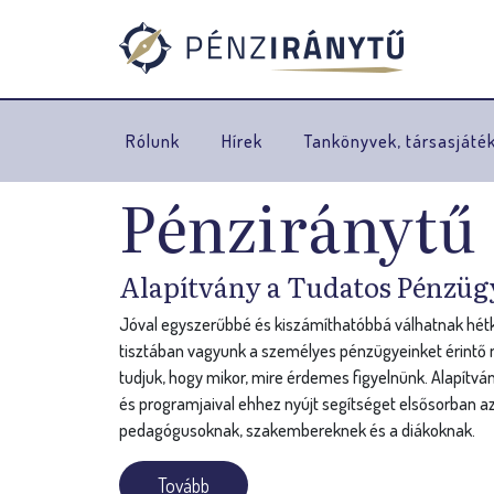
Rólunk
Hírek
Tankönyvek, társasjáté
Pénziránytű
Alapítvány a Tudatos Pénzüg
Jóval egyszerűbbé és kiszámíthatóbbá válhatnak hétkö
tisztában vagyunk a személyes pénzügyeinket érintő n
tudjuk, hogy mikor, mire érdemes figyelnünk. Alapítvá
és programjaival ehhez nyújt segítséget elsősorban az
pedagógusoknak, szakembereknek és a diákoknak.
Tovább