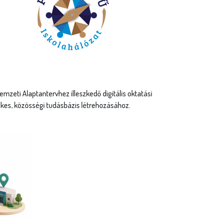
eti Alaptantervhez illeszkedő digitális oktatási
ékes, közösségi tudásbázis létrehozásához.
ályázatok