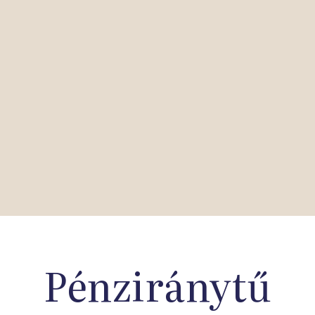
Pénziránytű
Iskolahálózat