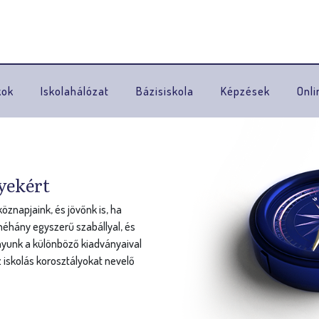
Ugrás a navigációhoz
kok
Iskolahálózat
Bázisiskola
Képzések
Onli
yekért
znapjaink, és jövőnk is, ha
éhány egyszerű szabállyal, és
nyunk a különböző kiadványaival
 iskolás korosztályokat nevelő