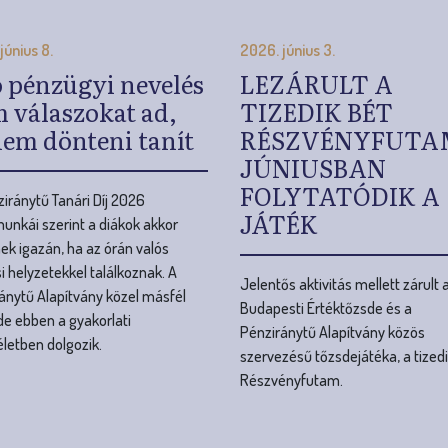
JÚNIUSBAN
FOLYTATÓDIK A
iránytű Tanári Díj 2026
JÁTÉK
unkái szerint a diákok akkor
nek igazán, ha az órán valós
i helyzetekkel találkoznak. A
Jelentős aktivitás mellett zárult 
ánytű Alapítvány közel másfél
Budapesti Értéktőzsde és a
de ebben a gyakorlati
Pénziránytű Alapítvány közös
letben dolgozik.
szervezésű tőzsdejátéka, a tized
Részvényfutam.
Még több hír