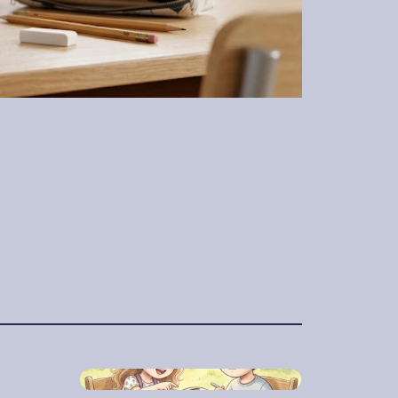
2026. május 28.
A fagyi, ami
jégkásává változott
M,