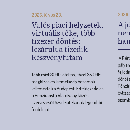
lezárult a tizedik
Részvényfutam
A Pénz
pályam
fejlőd
Több mint 3000 játékos, közel 35 000
döntés
megbízás és kiemelkedő hozamok
Pénzir
jellemezték a Budapesti Értéktőzsde és
évtize
a Pénziránytű Alapítvány közös
szemlé
szervezésű tőzsdejátékának legutóbbi
fordulóját.
O
l
d
a