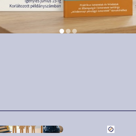
június 8.
2026. június 3.
ó pénzügyi nevelés
LEZÁRULT A
 válaszokat ad,
TIZEDIK BÉT
em dönteni tanít
RÉSZVÉNYFUTA