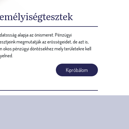
emélyiségtesztek
datosság alapja az önismeret. Pénzügyi
sztjeink megmutatják az erősségeidet, de azt is,
n okos pénzügyi döntésekhez mely területekre kell
yelned.
Kipróbálom