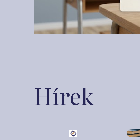
Hírek
2026. 
2026. június 23.
A j
Valós piaci helyzetek,
nem
virtuális tőke, több
han
tízezer döntés: