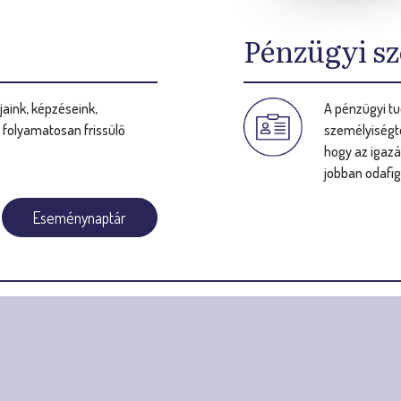
Pénzügyi sz
aink, képzéseink,
A pénzügyi tu
s folyamatosan frissülő
személyiségte
hogy az igazá
jobban odafig
Eseménynaptár