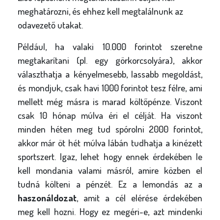
meghatározni, és ehhez kell megtalálnunk az
odavezető utakat.
Például, ha valaki 10.000 forintot szeretne
megtakarítani (pl. egy görkorcsolyára), akkor
választhatja a kényelmesebb, lassabb megoldást,
és mondjuk, csak havi 1000 forintot tesz félre, ami
mellett még másra is marad költőpénze. Viszont
csak 10 hónap múlva éri el célját. Ha viszont
minden héten meg tud spórolni 2000 forintot,
akkor már öt hét múlva lábán tudhatja a kinézett
sportszert. Igaz, lehet hogy ennek érdekében le
kell mondania valami másról, amire közben el
tudná költeni a pénzét. Ez a lemondás az a
haszonáldozat
, amit a cél elérése érdekében
meg kell hozni. Hogy ez megéri-e, azt mindenki