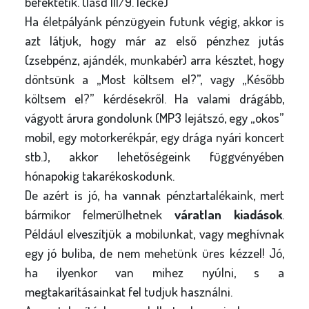
befektetik. (lásd III/9. lecke)
l
Ha életpályánk pénzügyein futunk végig, akkor is
y
azt látjuk, hogy már az első pénzhez jutás
(zsebpénz, ajándék, munkabér) arra késztet, hogy
döntsünk a „Most költsem el?”, vagy „Később
költsem el?” kérdésekről. Ha valami drágább,
vágyott árura gondolunk (MP3 lejátszó, egy „okos”
mobil, egy motorkerékpár, egy drága nyári koncert
stb.), akkor lehetőségeink függvényében
hónapokig takarékoskodunk.
De azért is jó, ha vannak pénztartalékaink, mert
bármikor felmerülhetnek
váratlan kiadások
.
Például elveszítjük a mobilunkat, vagy meghívnak
egy jó buliba, de nem mehetünk üres kézzel! Jó,
ha ilyenkor van mihez nyúlni, s a
megtakarításainkat fel tudjuk használni.