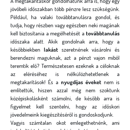
A megtakarításkor gondolhatunk arra is, hogy egy
jövőbeli időszakban több pénzre lesz szükségünk.
Például, ha valaki továbbtanulásra gondol, és
tudja, hogy részben vagy egészben neki magának
kell biztosítania a megélhetését a
továbbtanulás
időszaka alatt. Akik gondolnak arra, hogy a
későbbiekben
lakást
szeretnének vásárolni és
berendezni maguknak, azt a pénzt vajon miből
teremtik elő? Természetesen ezeknek a céloknak
az eléréséhez is nélkülözhetetlenek a
megtakarítások! És a
nyugdíjas éveket
nem is
említettük, hiszen azzal még nem szoktunk
középiskolásként számolni, de később arra is
figyelmet kell szentelni, hogy az időskori
jövedelmeink kiegészítéséről is gondoskodjunk.
Vagyis számtalan okot emlegethetnénk, ami