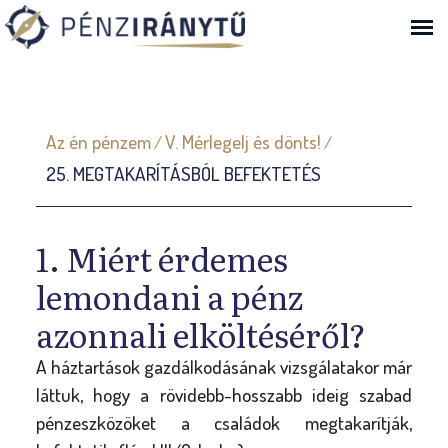
Ugrás a navigációhoz
J
Az én pénzem
V. Mérlegelj és dönts!
/
/
e
25. MEGTAKARÍTÁSBÓL BEFEKTETÉS
l
e
n
1. Miért érdemes
l
lemondani a pénz
e
azonnali elköltéséről?
g
i
A háztartások gazdálkodásának vizsgálatakor már
láttuk, hogy a rövidebb-hosszabb ideig szabad
h
pénzeszközöket a családok megtakarítják,
e