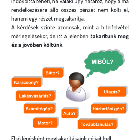
indokolttá teheti, ha valaki úgy határoz, hogy a ma
rendelkezésére álló összes pénzét nem költi el,
hanem egy részét megtakarítja.
A kérdések szinte azonosak, mint a hitelfelvétel
mérlegelésekor, de itt a jelenben
takarítunk meg
és a jövőben költünk
.
Első lépésként megtakarításaink céljait kell