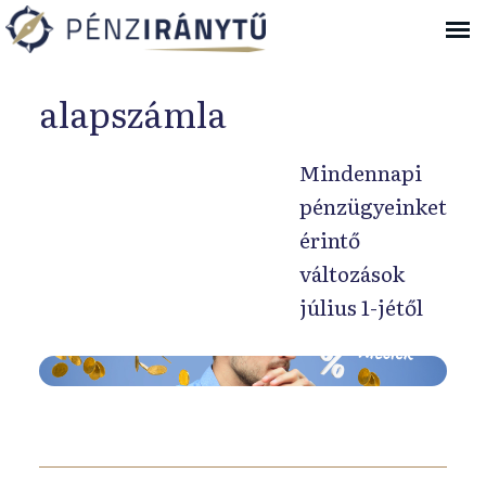
Ugrás a navigációhoz
alapszámla
Mindennapi
pénzügyeinket
érintő
változások
július 1-jétől
J
ú
l
i