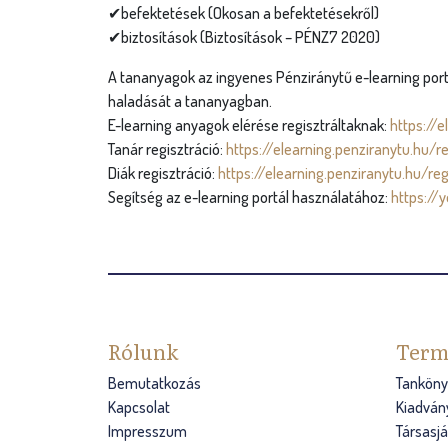
✔befektetések (Okosan a befektetésekről)
✔biztosítások (Biztosítások – PÉNZ7 2020)
A tananyagok az ingyenes Pénziránytű e-learning portál
haladását a tananyagban.
E-learning anyagok elérése regisztráltaknak:
https://e
Tanár regisztráció:
https://elearning.penziranytu.hu/r
Diák regisztráció:
https://elearning.penziranytu.hu/re
Segítség az e-learning portál használatához:
https://
Rólunk
Term
Bemutatkozás
Tanköny
Kapcsolat
Kiadván
Impresszum
Társasj