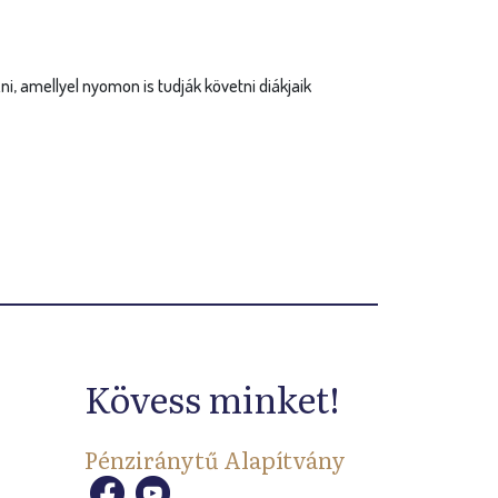
i, amellyel nyomon is tudják követni diákjaik
Kövess minket!
Pénziránytű Alapítvány