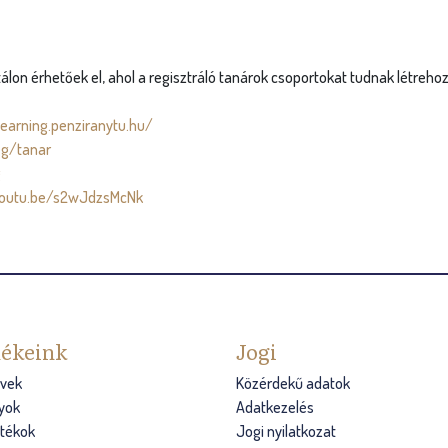
on érhetőek el, ahol a regisztráló tanárok csoportokat tudnak létrehozn
learning.penziranytu.hu/
eg/tanar
g
youtu.be/s2wJdzsMcNk
ékeink
Jogi
vek
Közérdekű adatok
yok
Adatkezelés
átékok
Jogi nyilatkozat