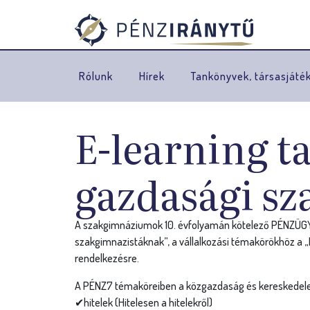
Rólunk
Hírek
Tankönyvek, társasjáté
E-learning t
gazdasági s
A szakgimnáziumok 10. évfolyamán kötelező PÉNZÜGYI
szakgimnazistáknak”, a vállalkozási témakörökhöz a 
rendelkezésre.
A PÉNZ7 témaköreiben a közgazdaság és kereskedelem
✔hitelek (Hitelesen a hitelekről)