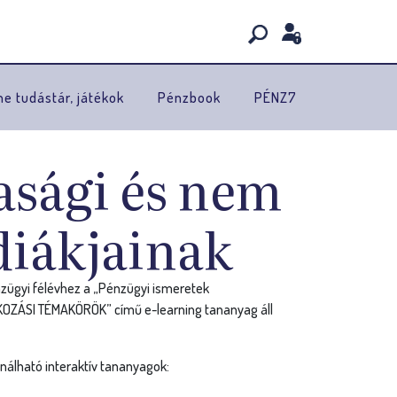
ne tudástár, játékok
Pénzbook
PÉNZ7
asági és nem
iákjainak
ügyi félévhez a „Pénzügyi ismeretek
LKOZÁSI TÉMAKÖRÖK” című e-learning tananyag áll
álható interaktív tananyagok: