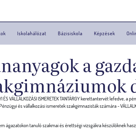
Ugrás a navigációhoz
kok
Iskolahálózat
Bázisiskola
Képzések
Onli
ananyagok a gazd
zakgimnáziumok d
 ÉS VÁLLALKOZÁSI ISMERETEK TANTÁRGY kerettantervét lefedve, a pénz
„Pénzügyi és vállalkozási ismeretek szakgimnazisták számára - VÁLLA
 ágazatokon tanuló szakmai és érettségi vizsgákra készülőknek haszn