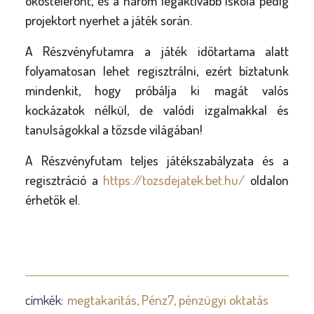
okostelefont, és a három legaktívabb iskola pedig
projektort nyerhet a játék során.
A Részvényfutamra a játék időtartama alatt
folyamatosan lehet regisztrálni, ezért bíztatunk
mindenkit, hogy próbálja ki magát valós
kockázatok nélkül, de valódi izgalmakkal és
tanulságokkal a tőzsde világában!
A Részvényfutam teljes játékszabályzata és a
regisztráció a
https://tozsdejatek.bet.hu/
oldalon
érhetők el.
címkék:
megtakarítás
Pénz7
pénzügyi oktatás