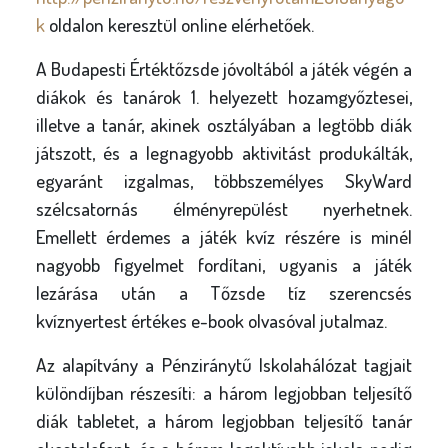
k
oldalon keresztül online elérhetőek.
A Budapesti Értéktőzsde jóvoltából a játék végén a
diákok és tanárok 1. helyezett hozamgyőztesei,
illetve a tanár, akinek osztályában a legtöbb diák
játszott, és a legnagyobb aktivitást produkálták,
egyaránt izgalmas, többszemélyes SkyWard
szélcsatornás élményrepülést nyerhetnek.
Emellett érdemes a játék kvíz részére is minél
nagyobb figyelmet fordítani, ugyanis a játék
lezárása után a Tőzsde tíz szerencsés
kvíznyertest értékes e-book olvasóval jutalmaz.
Az alapítvány a Pénziránytű Iskolahálózat tagjait
különdíjban részesíti: a három legjobban teljesítő
diák tabletet, a három legjobban teljesítő tanár