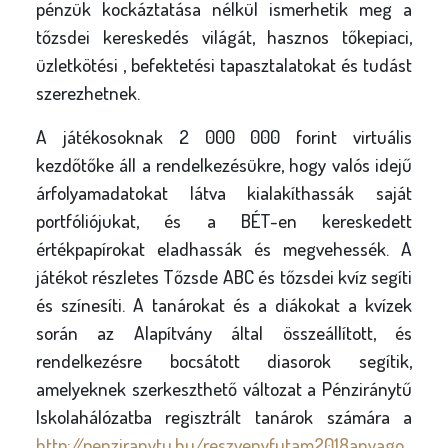
pénzük kockáztatása nélkül ismerhetik meg a
tőzsdei kereskedés világát, hasznos tőkepiaci,
üzletkötési , befektetési tapasztalatokat és tudást
szerezhetnek.
A játékosoknak 2 000 000 forint virtuális
kezdőtőke áll a rendelkezésükre, hogy valós idejű
árfolyamadatokat látva kialakíthassák saját
portfóliójukat, és a BÉT-en kereskedett
értékpapírokat eladhassák és megvehessék. A
játékot részletes Tőzsde ABC és tőzsdei kvíz segíti
és színesíti. A tanárokat és a diákokat a kvízek
során az Alapítvány által összeállított, és
rendelkezésre bocsátott diasorok segítik,
amelyeknek szerkeszthető változat a Pénziránytű
Iskolahálózatba regisztrált tanárok számára a
http://penziranytu.hu/reszvenyfutam2018anyago