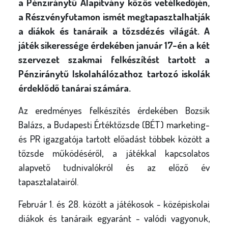
a Pénziránytű Alapítvány közös vetélkedőjén,
a Részvényfutamon ismét megtapasztalhatják
a diákok és tanáraik a tőzsdézés világát. A
játék sikeressége érdekében január 17-én a két
szervezet szakmai felkészítést tartott a
Pénziránytű Iskolahálózathoz tartozó iskolák
érdeklődő tanárai számára.
Az eredményes felkészítés érdekében Bozsik
Balázs, a Budapesti Értéktőzsde (BÉT) marketing-
és PR igazgatója tartott előadást többek között a
tőzsde működéséről, a játékkal kapcsolatos
alapvető tudnivalókról és az előző év
tapasztalatairól.
Február 1. és 28. között a játékosok - középiskolai
diákok és tanáraik egyaránt - valódi vagyonuk,