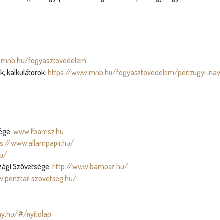
.mnb.hu/fogyasztovedelem
, kalkulátorok:
https://www.mnb.hu/fogyasztovedelem/penzugyi-navi
sége:
www.fbamsz.hu
ps://www.allampapir.hu/
hu/
zági Szövetsége:
http://www.bamosz.hu/
w.penztar-szovetseg.hu/
y.hu/#/nyitolap