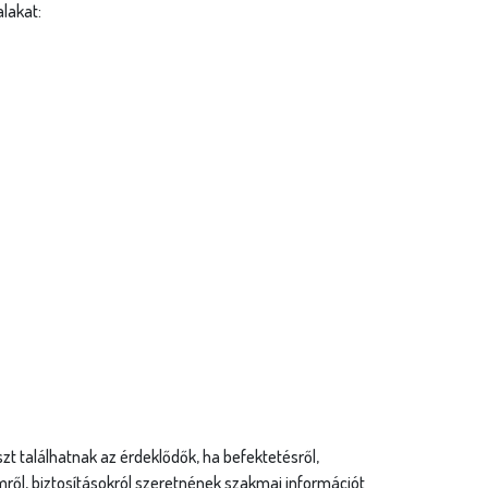
alakat:
t találhatnak az érdeklődők, ha befektetésről,
ről, biztosításokról szeretnének szakmai információt