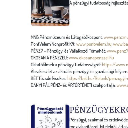
g
A pénzügyi tudatosság fejlesztése
i
h
e
MNB Pénzmúzeum és Látogatóközpont:
www.penzmu
l
PontVelem Nonprofit Kft.
www.pontvelem.hu
,
www.ba
PÉNZ7 – Pénzügyi és Vállalkozói Témahét:
www.penz7
y
OKOSAN A PÉNZZEL!:
www.okosanapenzzel.hu
Oktatófilmek a pénzügyi tudatosságról:
https://www.
Ábrakészlet az aktuális pénzügyi és gazdasági folyam
BÉT Tőzsde kisokos:
https://bet.hu/Rolunk/penzugyi
DANYI PÁL PÉNZ- és ÁRTÖRTÉNETI szakportálja:
www.a
PÉNZÜGYEKR
Pénzügyi, szakmai és érdekvédel
megtakarításról, hitelekről, ár