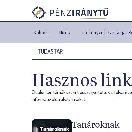
Rólunk
Hírek
Tankönyvek, társasjáté
TUDÁSTÁR
J
e
Hasznos lin
l
e
Oldalunkon témák szerint összegyűjtöttük, s folyama
n
informatív oldalakat, linkeket.
l
Tanároknak
e