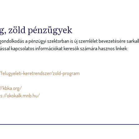
g, zöld pénzügyek
ondolkodás a pénzügyi szektorban is új szemlélet bevezetésére sarkallj
ással kapcsolatos információkat keresők számára hasznos linkek:
felugyeleti-keretrendszer/zold-program
//kbka.org/
ps://okokalk.mnb.hu/