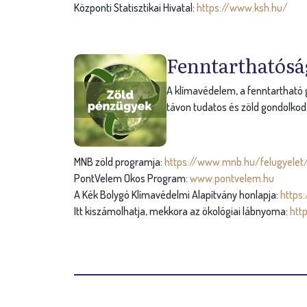
Központi Statisztikai Hivatal:
https://www.ksh.hu/
Fenntarthatósá
A klímavédelem, a fenntartható g
távon tudatos és zöld gondolkod
MNB zöld programja:
https://www.mnb.hu/felugyelet/
PontVelem Okos Program:
www.pontvelem.hu
A Kék Bolygó Klímavédelmi Alapítvány honlapja:
https:
Itt kiszámolhatja, mekkora az ökológiai lábnyoma:
htt