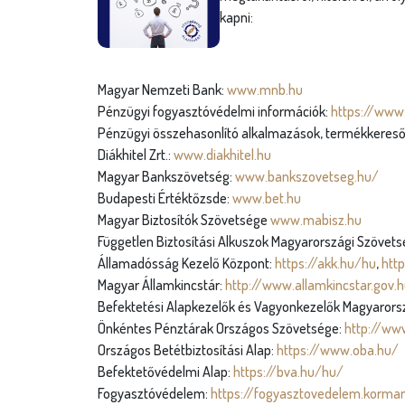
kapni:
Magyar Nemzeti Bank:
www.mnb.hu
Pénzügyi fogyasztóvédelmi információk:
https://www
Pénzügyi összehasonlító alkalmazások, termékkeresők
Diákhitel Zrt.:
www.diakhitel.hu
Magyar Bankszövetség:
www.bankszovetseg.hu/
Budapesti Értéktőzsde:
www.bet.hu
Magyar Biztosítók Szövetsége
www.mabisz.hu
Független Biztosítási Alkuszok Magyarországi Szövet
Államadósság Kezelő Központ:
https://akk.hu/hu
,
htt
Magyar Államkincstár:
http://www.allamkincstar.gov.
Befektetési Alapkezelők és Vagyonkezelők Magyarors
Önkéntes Pénztárak Országos Szövetsége:
http://ww
Országos Betétbiztosítási Alap:
https://www.oba.hu/
Befektetővédelmi Alap:
https://bva.hu/hu/
Fogyasztóvédelem:
https://fogyasztovedelem.korman