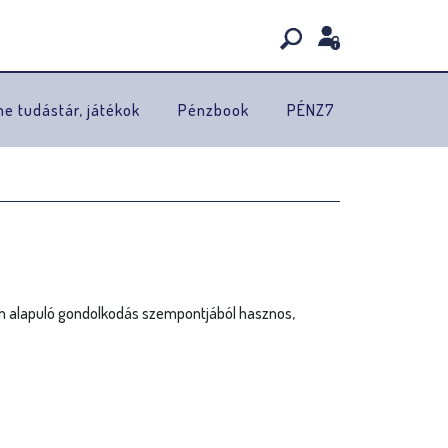
ne tudástár, játékok
Pénzbook
PÉNZ7
on alapuló gondolkodás szempontjából hasznos,