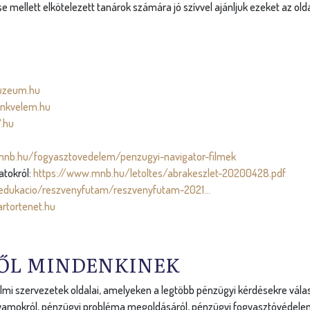
 mellett elkötelezett tanárok számára jó szívvel ajánljuk ezeket az old
zeum.hu
nkvelem.hu
.hu
mnb.hu/fogyasztovedelem/penzugyi-navigator-filmek
atokról:
https://www.mnb.hu/letoltes/abrakeszlet-20200428.pdf
-edukacio/reszvenyfutam/reszvenyfutam-2021...
rtortenet.hu
ŐL MINDENKINEK
mi szervezetek oldalai, amelyeken a legtöbb pénzügyi kérdésekre válasz
folyamokról, pénzügyi probléma megoldásáról, pénzügyi fogyasztóvédelem