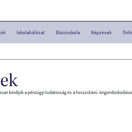
Ugrás a navigációhoz
kok
Iskolahálózat
Bázisiskola
Képzések
Onli
kek
tosan bővítjük a pénzügyi tudatosság és a hosszútávú, öngondoskodás