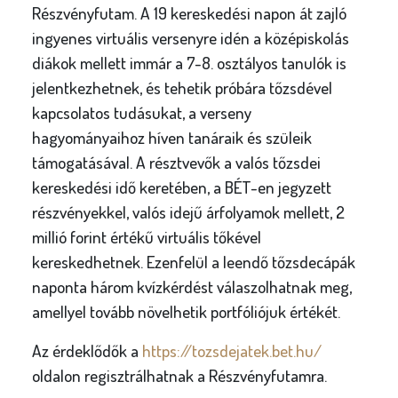
Részvényfutam. A 19 kereskedési napon át zajló
ingyenes virtuális versenyre idén a középiskolás
diákok mellett immár a 7-8. osztályos tanulók is
jelentkezhetnek, és tehetik próbára tőzsdével
kapcsolatos tudásukat, a verseny
hagyományaihoz híven tanáraik és szüleik
támogatásával. A résztvevők a valós tőzsdei
kereskedési idő keretében, a BÉT-en jegyzett
részvényekkel, valós idejű árfolyamok mellett, 2
millió forint értékű virtuális tőkével
kereskedhetnek. Ezenfelül a leendő tőzsdecápák
naponta három kvízkérdést válaszolhatnak meg,
amellyel tovább növelhetik portfóliójuk értékét.
Az érdeklődők a
https://tozsdejatek.bet.hu/
oldalon regisztrálhatnak a Részvényfutamra.