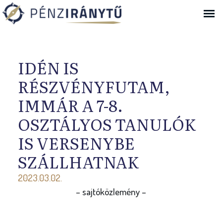
Ugrás a navigációhoz
IDÉN IS
RÉSZVÉNYFUTAM,
IMMÁR A 7-8.
OSZTÁLYOS TANULÓK
IS VERSENYBE
SZÁLLHATNAK
2023.03.02.
– sajtóközlemény –