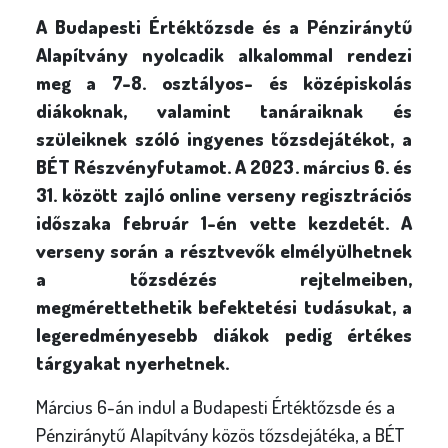
A Budapesti Értéktőzsde és a Pénziránytű
Alapítvány nyolcadik alkalommal rendezi
meg a 7-8. osztályos- és középiskolás
diákoknak, valamint tanáraiknak és
szüleiknek szóló ingyenes tőzsdejátékot, a
BÉT Részvényfutamot. A 2023. március 6. és
31. között zajló online verseny regisztrációs
időszaka február 1-én vette kezdetét. A
verseny során a résztvevők elmélyülhetnek
a tőzsdézés rejtelmeiben,
megmérettethetik befektetési tudásukat, a
legeredményesebb diákok pedig értékes
tárgyakat nyerhetnek.
Március 6-án indul a Budapesti Értéktőzsde és a
Pénziránytű Alapítvány közös tőzsdejátéka, a BÉT