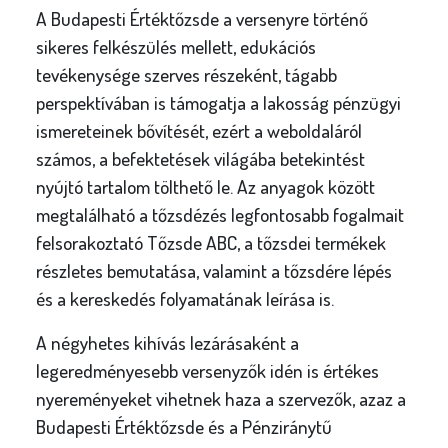
A Budapesti Értéktőzsde a versenyre történő
sikeres felkészülés mellett, edukációs
tevékenysége szerves részeként, tágabb
perspektívában is támogatja a lakosság pénzügyi
ismereteinek bővítését, ezért a weboldaláról
számos, a befektetések világába betekintést
nyújtó tartalom tölthető le. Az anyagok között
megtalálható a tőzsdézés legfontosabb fogalmait
felsorakoztató Tőzsde ABC, a tőzsdei termékek
részletes bemutatása, valamint a tőzsdére lépés
és a kereskedés folyamatának leírása is.
A négyhetes kihívás lezárásaként a
legeredményesebb versenyzők idén is értékes
nyereményeket vihetnek haza a szervezők, azaz a
Budapesti Értéktőzsde és a Pénziránytű