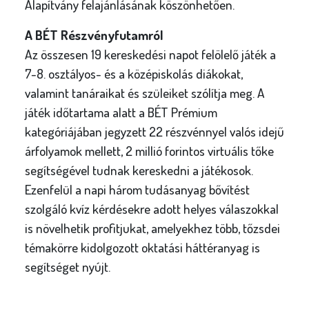
Alapítvány felajánlásának köszönhetően.
A BÉT Részvényfutamról
Az összesen 19 kereskedési napot felölelő játék a
7-8. osztályos- és a középiskolás diákokat,
valamint tanáraikat és szüleiket szólítja meg. A
játék időtartama alatt a BÉT Prémium
kategóriájában jegyzett 22 részvénnyel valós idejű
árfolyamok mellett, 2 millió forintos virtuális tőke
segítségével tudnak kereskedni a játékosok.
Ezenfelül a napi három tudásanyag bővítést
szolgáló kvíz kérdésekre adott helyes válaszokkal
is növelhetik profitjukat, amelyekhez több, tőzsdei
témakörre kidolgozott oktatási háttéranyag is
segítséget nyújt.