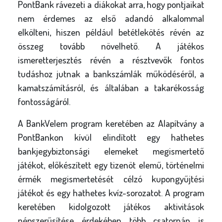
PontBank rávezeti a diákokat arra, hogy pontjaikat
nem érdemes az első adandó alkalommal
elkölteni, hiszen például betétlekötés révén az
összeg tovább növelhető. A játékos
ismeretterjesztés révén a résztvevők fontos
tudáshoz jutnak a bankszámlák működéséről, a
kamatszámításról, és általában a takarékosság
fontosságáról.
A BankVelem program keretében az Alapítvány a
PontBankon kívül elindított egy hathetes
bankjegybiztonsági elemeket megismertető
játékot, előkészített egy tizenöt elemű, történelmi
érmék megismertetését célzó kupongyűjtési
játékot és egy hathetes kvíz-sorozatot. A program
keretében kidolgozott játékos aktivitások
népszerűsítése érdekében több csatornán is