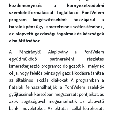
l
kezdeményezés a környezetvédelmi
y
szemléletformálással foglalkozó PontVelem
program kiegészítéseként hozzájárul a
fiatalok pénzügyi ismereteinek szélesítéséhez,
az alapvető gazdasági fogalmak és készségek
elsajátításához.
A Pénziránytű Alapítvány a PontVelem
együttműködő partnereként részletes
ismeretterjesztő programot dolgozott ki, melynek
célja, hogy felelős pénzügyi gazdálkodásra tanítsa
az általános iskolás diákokat. A programban a
fiatalok felhasználhatják a PontVelem szelektív
gyűjtéseinek keretében megszerzett pontjaikat, és
azok segítségével megismerhetik az alapvető
banki műveleteket. Az oktatási céllal létrehozott