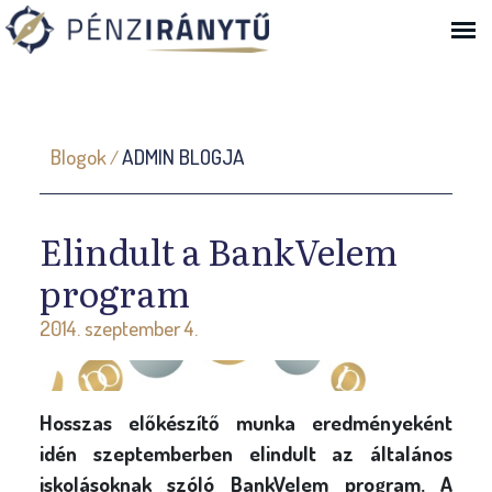
Ugrás a navigációhoz
J
Blogok
ADMIN BLOGJA
/
e
l
e
Elindult a BankVelem
n
program
l
2014. szeptember 4.
e
g
i
Hosszas előkészítő munka eredményeként
h
idén szeptemberben elindult az általános
e
iskolásoknak szóló BankVelem program. A