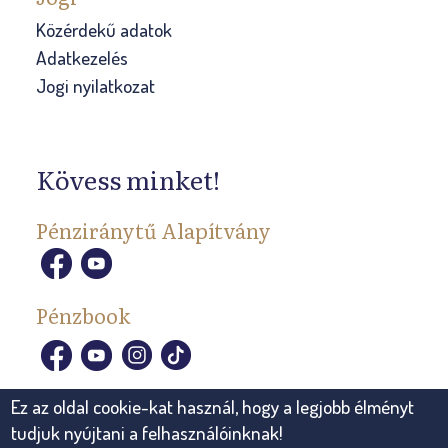
Közérdekű adatok
Adatkezelés
Jogi nyilatkozat
Kövess minket!
Pénziránytű Alapítvány
Pénzbook
Ez az oldal cookie-kat használ, hogy a legjobb élményt
tudjuk nyújtani a felhasználóinknak!