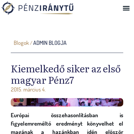
Ugrás a navigációhoz
J
Blogok
ADMIN BLOGJA
/
e
l
e
Kiemelkedő siker az első
n
magyar Pénz7
l
2015. március 4.
e
g
i
Európai összehasonlításban is
h
figyelemreméltó eredményt könyvelhet el
e
magának a hazánkban idén először