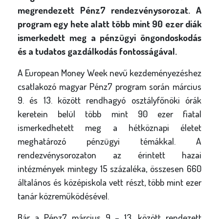
l
megrendezett Pénz7 rendezvénysorozat. A
y
program egy hete alatt több mint 90 ezer diák
ismerkedett meg a pénzügyi öngondoskodás
és a tudatos gazdálkodás fontosságával.
A European Money Week nevű kezdeményezéshez
csatlakozó magyar Pénz7 program során március
9. és 13. között rendhagyó osztályfőnöki órák
keretein belül több mint 90 ezer fiatal
ismerkedhetett meg a hétköznapi életet
meghatározó pénzügyi témákkal. A
rendezvénysorozaton az érintett hazai
intézmények mintegy 15 százaléka, összesen 660
általános és középiskola vett részt, több mint ezer
tanár közreműködésével.
Bár a Pénz7 március 9 – 13. között rendezett