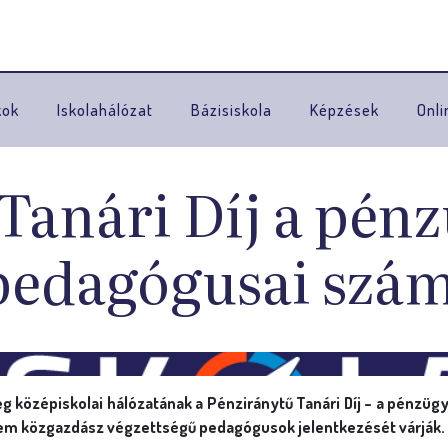
Ugrás a navigációhoz
kok
Iskolahálózat
Bázisiskola
Képzések
Onli
Tanári Díj a pénz
 pedagógusai szá
g középiskolai hálózatának a Pénziránytű Tanári Díj – a pénzügy
em közgazdász végzettségű pedagógusok jelentkezését várják.