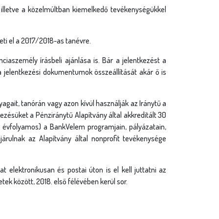
 illetve a közelmúltban kiemelkedő tevékenységükkel
i el a 2017/2018-as tanévre.
ciaszemély írásbeli ajánlása is. Bár a jelentkezést a
a jelentkezési dokumentumok összeállítását akár ő is
gait, tanórán vagy azon kívül használják az Iránytű a
zésüket a Pénziránytű Alapítvány által akkreditált 30
 8 évfolyamos) a BankVelem programjain, pályázatain,
járulnak az Alapítvány által nonprofit tevékenysége
t elektronikusan és postai úton is el kell juttatni az
ek között, 2018. első félévében kerül sor.