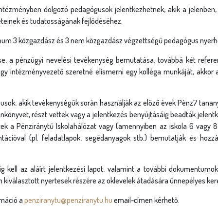
intézményben dolgozó pedagógusok jelentkezhetnek, akik a jelenben,
eteinek és tudatosságának fejlődéséhez.
imum 3 közgazdász és 3 nem közgazdász végzettségű pedagógus nyerhet
tése, a pénzügyi nevelési tevékenység bemutatása, továbbá két referen
vagy intézményvezető szeretné elismerni egy kolléga munkáját, akkor 
sok, akik tevékenységük során használják az előző évek Pénz7 tananya
könyvet, részt vettek vagy a jelentkezés benyújtásáig beadták jelentke
vettek a Pénziránytű Iskolahálózat vagy (amennyiben az iskola 6 vagy
tációval (pl. feladatlapok, segédanyagok stb.) bemutatják és hozzá
ig kell az aláírt jelentkezési lapot, valamint a további dokumentumoka
n kiválasztott nyertesek részére az oklevelek átadására ünnepélyes keret
ormáció a
penziranytu@penziranytu.hu
email-címen kérhető.