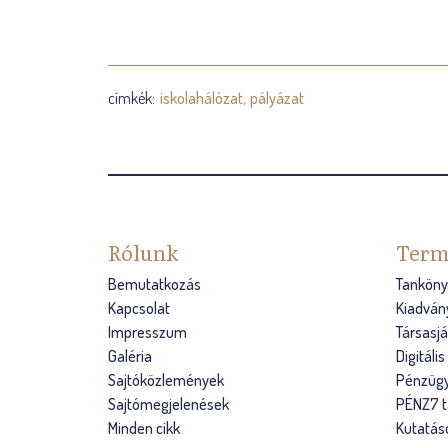
címkék:
iskolahálózat
pályázat
Rólunk
Term
Bemutatkozás
Tanköny
Kapcsolat
Kiadván
Impresszum
Társasj
Galéria
Digitáli
Sajtóközlemények
Pénzügy
Sajtómegjelenések
PÉNZ7 
Minden cikk
Kutatás