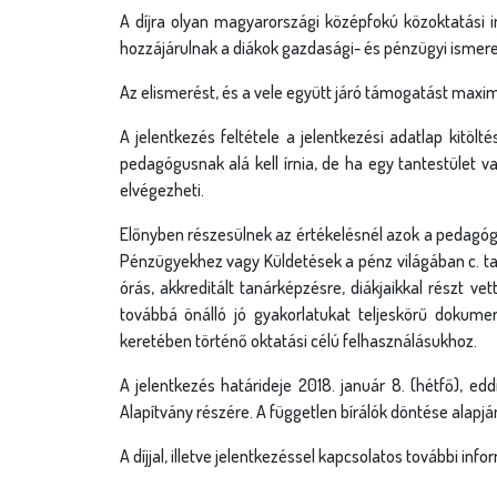
A díjra olyan magyarországi középfokú közoktatási 
hozzájárulnak a diákok gazdasági- és pénzügyi ismer
Az elismerést, és a vele együtt járó támogatást max
A jelentkezés feltétele a jelentkezési adatlap kitöl
pedagógusnak alá kell írnia, de ha egy tantestület 
elvégezheti.
Előnyben részesülnek az értékelésnél azok a pedagógu
Pénzügyekhez vagy Küldetések a pénz világában c. tan
órás, akkreditált tanárképzésre, diákjaikkal részt 
továbbá önálló jó gyakorlatukat teljeskörű dokumen
keretében történő oktatási célú felhasználásukhoz.
A jelentkezés határideje 2018. január 8. (hétfő), edd
Alapítvány részére. A független bírálók döntése alapjá
A díjjal, illetve jelentkezéssel kapcsolatos további inf