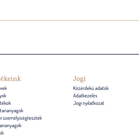
ékeink
Jogi
vek
Közérdekű adatok
yok
Adatkezelés
átékok
Jogi nyilatkozat
s tananyagok
i személyiségtesztek
tananyagok
ok