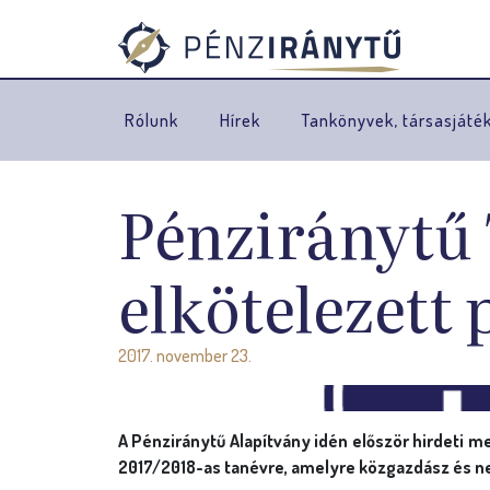
Rólunk
Hírek
Tankönyvek, társasjáté
Pénziránytű 
elkötelezett
2017. november 23.
A Pénziránytű Alapítvány idén először hirdeti me
2017/2018-as tanévre, amelyre közgazdász és n