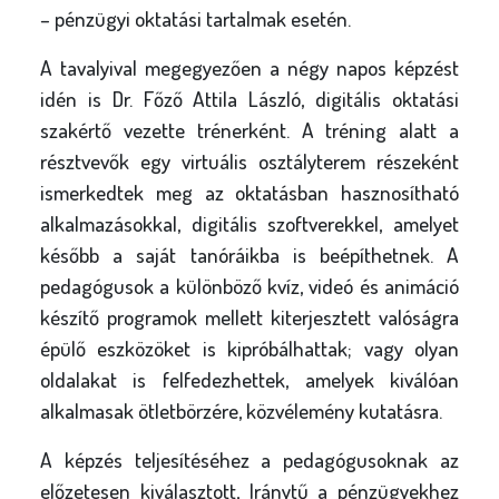
– pénzügyi oktatási tartalmak esetén.
A tavalyival megegyezően a négy napos képzést
idén is Dr. Főző Attila László, digitális oktatási
szakértő vezette trénerként. A tréning alatt a
résztvevők egy virtuális osztályterem részeként
ismerkedtek meg az oktatásban hasznosítható
alkalmazásokkal, digitális szoftverekkel, amelyet
később a saját tanóráikba is beépíthetnek. A
pedagógusok a különböző kvíz, videó és animáció
készítő programok mellett kiterjesztett valóságra
épülő eszközöket is kipróbálhattak; vagy olyan
oldalakat is felfedezhettek, amelyek kiválóan
alkalmasak ötletbörzére, közvélemény kutatásra.
A képzés teljesítéséhez a pedagógusoknak az
előzetesen kiválasztott, Iránytű a pénzügyekhez