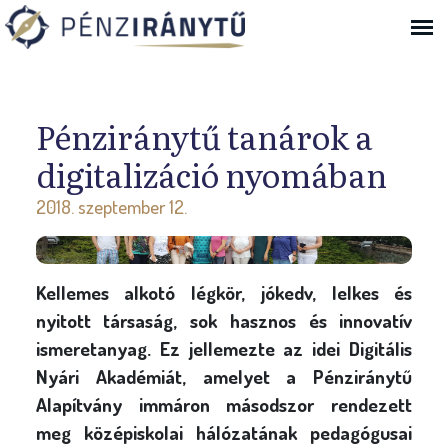
Ugrás a navigációhoz
Pénziránytű tanárok a
digitalizáció nyomában
2018. szeptember 12.
Kellemes alkotó légkör, jókedv, lelkes és
nyitott társaság, sok hasznos és innovatív
ismeretanyag. Ez jellemezte az idei Digitális
Nyári Akadémiát, amelyet a Pénziránytű
Alapítvány immáron másodszor rendezett
meg középiskolai hálózatának pedagógusai