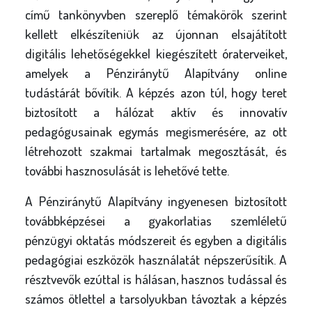
című tankönyvben szereplő témakörök szerint
kellett elkészíteniük az újonnan elsajátított
digitális lehetőségekkel kiegészített óraterveiket,
amelyek a Pénziránytű Alapítvány online
tudástárát bővítik. A képzés azon túl, hogy teret
biztosított a hálózat aktív és innovatív
pedagógusainak egymás megismerésére, az ott
létrehozott szakmai tartalmak megosztását, és
további hasznosulását is lehetővé tette.
A Pénziránytű Alapítvány ingyenesen biztosított
továbbképzései a gyakorlatias szemléletű
pénzügyi oktatás módszereit és egyben a digitális
pedagógiai eszközök használatát népszerűsítik. A
résztvevők ezúttal is hálásan, hasznos tudással és
számos ötlettel a tarsolyukban távoztak a képzés