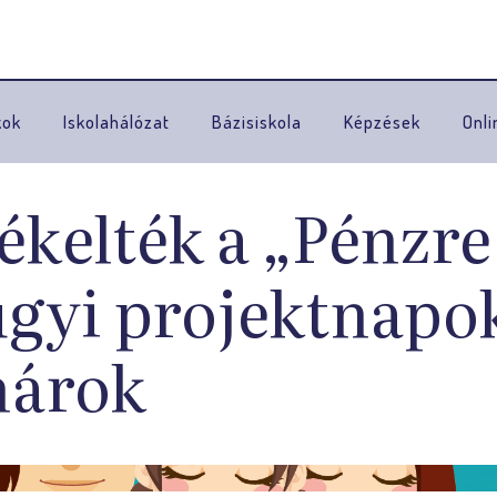
Ugrás a navigációhoz
kok
Iskolahálózat
Bázisiskola
Képzések
Onli
ékelték a „Pénzre
gyi projektnapok
nárok