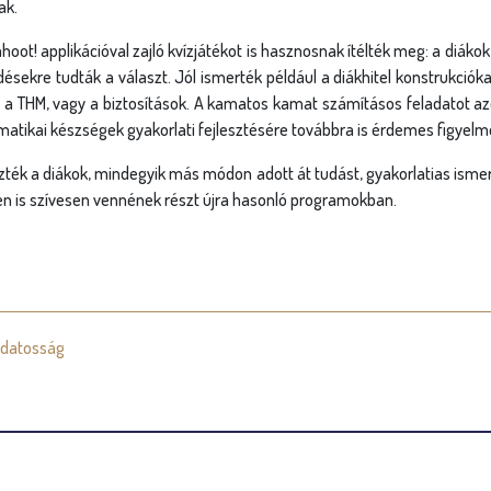
ak.
ahoot! applikációval zajló kvízjátékot is hasznosnak ítélték meg: a diá
désekre tudták a választ. Jól ismerték például a diákhitel konstrukci
, a THM, vagy a biztosítások. A kamatos kamat számításos feladatot 
matikai készségek gyakorlati fejlesztésére továbbra is érdemes figyelme
ék a diákok, mindegyik más módon adott át tudást, gyakorlatias isme
en is szívesen vennének részt újra hasonló programokban.
udatosság