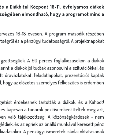
s a Diákhitel Központ 10-11. évfolyamos diákok
zességében elmondható, hogy a programot mind a
 tervezés 16-18 évesen. A program második részében
tségről és a pénzügyi tudatosságról. A projektnapokat
égzettségűek. A 90 perces foglalkozásokon a diákok
rint a diákok jól tudtak azonosulni a szituációkkal, és
 óravázlatokat, feladatlapokat, prezentációt kaptak
l, hogy az előzetes személyes felkészítés is érdemben
getést érdekesnek tartották a diákok, és a Kahoot!
s kapcsán a tanárok pozitívumként ítélték meg azt,
ben való tájékozottság. A közönségkérdések – nem
glédiek, és az egriek az önálló munkával keresett pénz
b kiadásokra. A pénzügyi ismeretek iskolai oktatásának