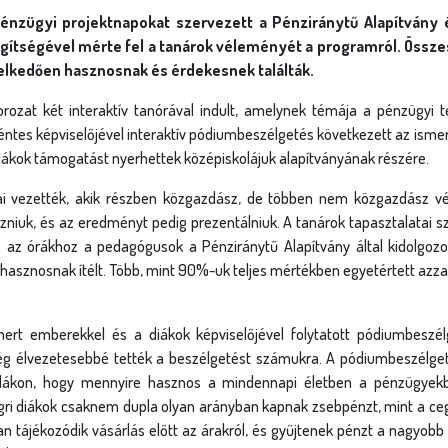
pénzügyi projektnapokat szervezett a Pénziránytű Alapítvány é
segítségével mérte fel a tanárok véleményét a programról. Öss
elkedően hasznosnak és érdekesnek találták.
rozat két interaktív tanórával indult, amelynek témája a pénzügyi
ntes képviselőjével interaktív pódiumbeszélgetés következett az ismer
diákok támogatást nyerhettek középiskolájuk alapítványának részére.
rai vezették, akik részben közgazdász, de többen nem közgazdász v
ozniuk, és az eredményt pedig prezentálniuk. A tanárok tapasztalatai sze
 az órákhoz a pedagógusok a Pénziránytű Alapítvány által kidolgozott
asznosnak ítélt. Több, mint 90%-uk teljes mértékben egyetértett azza
mert emberekkel és a diákok képviselőjével folytatott pódiumbeszél
g élvezetesebbé tették a beszélgetést számukra. A pódiumbeszélgeté
ldákon, hogy mennyire hasznos a mindennapi életben a pénzügyek
 egri diákok csaknem dupla olyan arányban kapnak zsebpénzt, mint a ce
ban tájékozódik vásárlás előtt az árakról, és gyűjtenek pénzt a nagyob