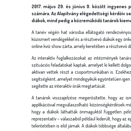
2017. május 29. és június 9. között ingyenes 
számára. Az Alapítvány elégedettségi kérdőív 
diákok, mind pedig a közreműködő tanárok kiem
A tanév végén hat városba ellátogató rendezvényso
közismert vendégekkel és a résztvevő diákok egy önké
online kvíz show zárta, amely keretében a résztvevő 
Az interaktív foglalkozásokat az intézmények taná
szituációs feladatokat kaptak, amelyet ki kellett dolg
aktívan vettek részt a csoportmunkában is. Ezekhez
segítségként, amelyet mindegyikük egyöntetűen igen h
segítette az interaktív órák megtartását.
A tanárok visszajelzése megerősítette, hogy az is
applikációval megválaszolható közönségkérdések mé
hogy a diákok láthatták önmaguktól független pé
reprezentatív – válaszaiból például kiderült, hogy az
tekintetében is elöl járnak. A diákok többsége általá