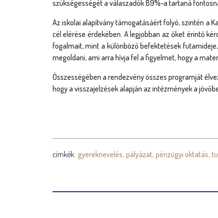
szükségességét a válaszadók 89%-a tartaná fontosn
Az iskolai alapítvány támogatásáért folyó, szintén a K
cél elérése érdekében. A legjobban az őket érintő kér
fogalmait, mint a különböző befektetések futamideje
megoldani, ami arra hívja fel a figyelmet, hogy a mate
Összességében a rendezvény összes programját élvezt
hogy a visszajelzések alapján az intézmények a jövőb
címkék:
gyereknevelés
pályázat
pénzügyi oktatás
t