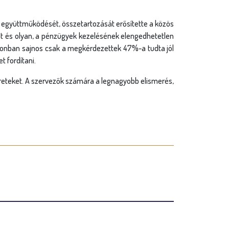
kok együttműködését, összetartozását erősítette a közös
ókat és olyan, a pénzügyek kezelésének elengedhetetlen
azonban sajnos csak a megkérdezettek 47%-a tudta jól
t fordítani.
reteket. A szervezők számára a legnagyobb elismerés,