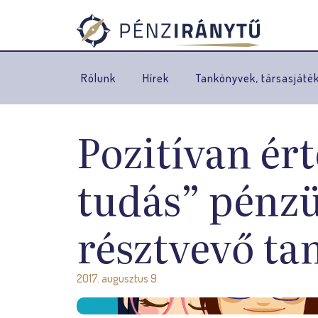
Rólunk
Hírek
Tankönyvek, társasjáté
Pozitívan ért
tudás” pénzü
résztvevő ta
2017. augusztus 9.