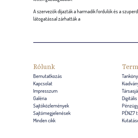
A szervezők díjazták a harmadik fordulók és a szuper
látogatással zárhatták a
Rólunk
Term
Bemutatkozás
Tanköny
Kapcsolat
Kiadván
Impresszum
Társasj
Galéria
Digitáli
Sajtóközlemények
Pénzügy
Sajtómegjelenések
PÉNZ7 
Minden cikk
Kutatás