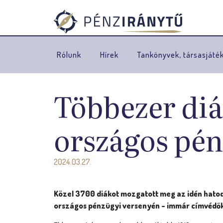
Rólunk
Hírek
Tankönyvek, társasjáté
Többezer diá
országos pén
2024.03.27.
Közel 3700 diákot mozgatott meg az idén hato
országos pénzügyi versenyén - immár címvédők