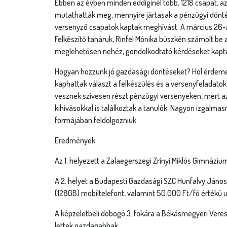
Ebben az évben minden eddiginél több, 1218 csapat, a
mutathatták meg, mennyire jártasak a pénzügyi dönt
versenyző csapatok kaptak meghívást. A március 26-á
Felkészítő tanáruk, Rinfel Mónika büszkén számolt be
meglehetősen nehéz, gondolkodtató kérdéseket kaptak 
Hogyan hozzunk jó gazdasági döntéseket? Hol érdemes
kaphattak választ a felkészülés és a versenyfeladato
vesznek szívesen részt pénzügyi versenyeken, mert az 
kihívásokkal is találkoztak a tanulók. Nagyon izgalmas
formájában feldolgozniuk.
Eredmények:
Az 1. helyezett a Zalaegerszegi Zrínyi Miklós Gimnáz
A 2. helyet a Budapesti Gazdasági SZC Hunfalvy János
(128GB) mobiltelefont, valamint 50.000 Ft/fő értékű u
A képzeletbeli dobogó 3. fokára a Békásmegyeri Veres 
lettek gazdagabbak.