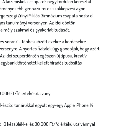
 A középiskolai csapatok négy fordulón keresztül
redményesebb gimnáziumi és szakképzési ágon
rszegi Zrínyi Miklós Gimnázium csapata hozta el.
gos tanulmányi versenyen. Az idei döntőn
a mély szakmai és gyakorlati tudását.
és során? – Többek között ezekre a kérdésekre
rsenyre. A nyertes fiatalok úgy gondolják, hogy azért
Az idei szuperdöntőn egészen új típusú, kreatív
jegybank történetét kellett híradós tudósítás
.000 Ft/fő értékű utalvány.
készítő tanárukkal együtt egy-egy Apple iPhone 14
d 10 készülékkel és 30.000 Ft/fő értékű utalvánnyal