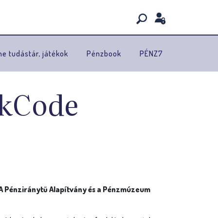
ne tudástár, játékok
Pénzbook
PÉNZ7
nkCode
 A Pénziránytű Alapítvány és a Pénzmúzeum