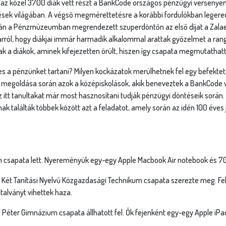
zaz közel 3700 diák vett részt a BankCode országos pénzügyi versenyen.
ések világában. A végső megmérettetésre a korábbi fordulókban lege
n a Pénzmúzeumban megrendezett szuperdöntőn az első díjat a Zalaege
 arról, hogy diákjai immár harmadik alkalommal arattak győzelmet a ran
a diákok, aminek kifejezetten örült, hiszen így csapata megmutathatt
 a pénzünket tartani? Milyen kockázatok merülhetnek fel egy befektet
k megoldása során azok a középiskolások, akik beneveztek a BankCode ve
itt tanultakat már most hasznosítani tudják pénzügyi döntéseik során. 
nak találták többek között azt a feladatot, amely során az idén 100 éves 
ium csapata lett. Nyereményük egy-egy Apple Macbook Air notebook és 70
 Két Tanítási Nyelvű Közgazdasági Technikum csapata szerezte meg. Fel
talványt vihettek haza.
Péter Gimnázium csapata állhatott fel. Ők fejenként egy-egy Apple iPa