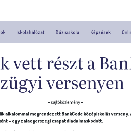
Ugrás a navigációhoz
kok
Iskolahálózat
Bázisiskola
Képzések
Onli
k vett részt a Ba
zügyi versenyen
– sajtóközlemény –
dik alkalommal megrendezett BankCode középiskolás verseny.
ént – egy zalaegerszegi csapat diadalmaskodott.