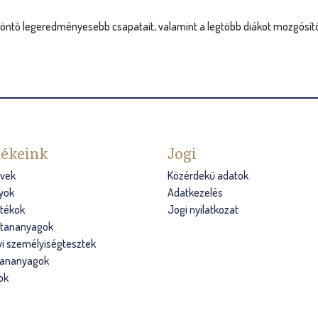
döntő legeredményesebb csapatait, valamint a legtöbb diákot mozgósít
ékeink
Jogi
vek
Közérdekű adatok
yok
Adatkezelés
átékok
Jogi nyilatkozat
s tananyagok
i személyiségtesztek
tananyagok
ok