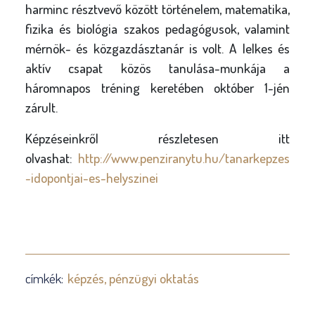
harminc résztvevő között történelem, matematika,
fizika és biológia szakos pedagógusok, valamint
mérnök- és közgazdásztanár is volt. A lelkes és
aktív csapat közös tanulása-munkája a
háromnapos tréning keretében október 1-jén
zárult.
Képzéseinkről részletesen itt
olvashat:
http://www.penziranytu.hu/tanarkepzes
-idopontjai-es-helyszinei
címkék:
képzés
pénzügyi oktatás