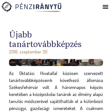
Ugrás a navigációhoz
Újabb
tanártovábbképzés
2016. szeptember 30.
Az Oktatási Hivatallal közösen szervezett
tanártovábbképzéseink következő állomása
Székesfehérvár volt. A háromnapos képzés
keretében a középiskolai tanárok az élmény alapú
tanulás módszerével sajátíthatták el a különböző
pénzügyi, gazdasági ismereteket. A csaknem