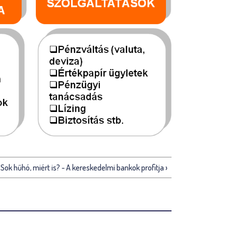
 Sok hűhó, miért is? - A kereskedelmi bankok profitja ›