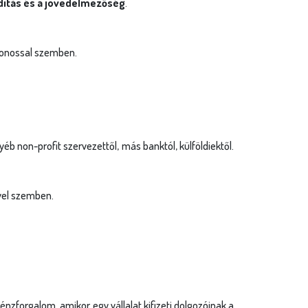
viditás és a jövedelmezőség
.
jdonossal szemben.
b non-profit szervezettől, más banktól, külföldiektől.
ével szemben.
forgalom, amikor egy vállalat kifizeti dolgozóinak a