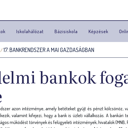
Ugrás a navigációhoz
kok
Iskolahálózat
Bázisiskola
Képzések
Onli
17. BANKRENDSZER A MAI GAZDASÁGBAN
/
delmi bankok fog
e
szer azon intézménye, amely betéteket gyűjt és pénzt kölcsönöz, val
zik, valamint kifejezi, hogy a bank is üzleti vállalkozás. A bankári
onságos működést törvények és felügyeleti intézmények, hivatalok (MNB, P