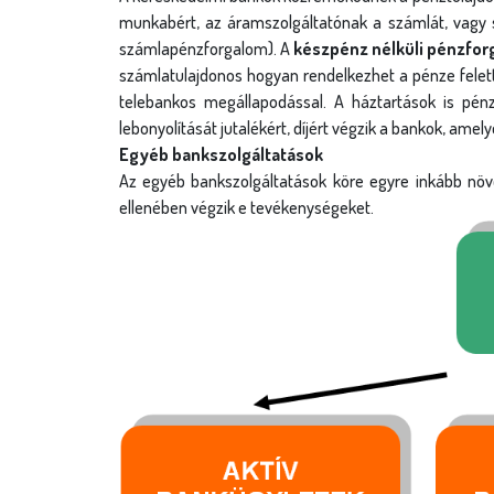
munkabért, az áramszolgáltatónak a számlát, vagy sz
számlapénzforgalom). A
készpénz nélküli pénzfo
számlatulajdonos hogyan rendelkezhet a pénze felett
telebankos megállapodással. A háztartások is pénzf
lebonyolítását jutalékért, díjért végzik a bankok, ame
Egyéb bankszolgáltatások
Az egyéb bankszolgáltatások köre egyre inkább növ
ellenében végzik e tevékenységeket.