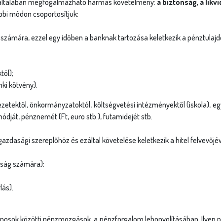
 általában megfogalmazható hármas követelmény:
a biztonság, a lik
bbi módon csoportosítjuk:
k számára, ezzel egy időben a banknak tartozása keletkezik a pénztula
tól);
nki kötvény).
zetektől, önkormányzatoktól, költségvetési intézményektől (iskola), egyé
ját, pénznemét (Ft, euro stb.), futamidejét stb.
gazdasági szereplőhöz és ezáltal követelése keletkezik a hitel felvevőj
sság számára);
lás).
sok közötti pénzmozgások, a pénzforgalom lebonyolításában. Ilyen pénz