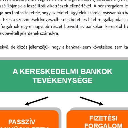
állítójának a leszállított alkatrészek ellenértékét. A pénzforgalom l
rgalom
fontos feltétele, hogy az érintett ügyfelek számlát nyissanak a 
. Ezek a szerződések kiegészülhetnek betéti és hitel-megállapodással
orgalmuk egyre nagyobb részét bonyolítják bankokon keresztül (rész
lyek bevételt jelentenek számukra.
ekvő, de közös jellemzőjük, hogy a banknak sem követelése, sem ta