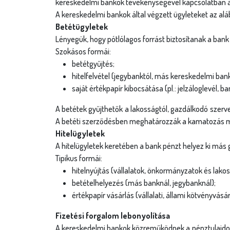
g
kereskedelmi bankok tevékenységével kapcsolatban
A kereskedelmi bankok által végzett ügyleteket az alá
i
Betétügyletek
Lényegük, hogy pótlólagos forrást biztosítanak a ban
h
Szokásos formái:
e
betétgyűjtés;
hitelfelvétel (jegybanktól, más kereskedelmi bank
l
saját értékpapír kibocsátása (pl.: jelzáloglevél, ba
y
A betétek gyűjthetők a lakosságtól, gazdálkodó szerve
A betéti szerződésben meghatározzák a kamatozás mód
Hitelügyletek
A hitelügyletek keretében a bank pénzt helyez ki más 
Tipikus formái:
hitelnyújtás (vállalatok, önkormányzatok és lako
betételhelyezés (más banknál, jegybanknál);
értékpapír vásárlás (vállalati, állami kötvényvásár
Fizetési forgalom lebonyolítása
A kereskedelmi bankok közreműködnek a pénztulajdono