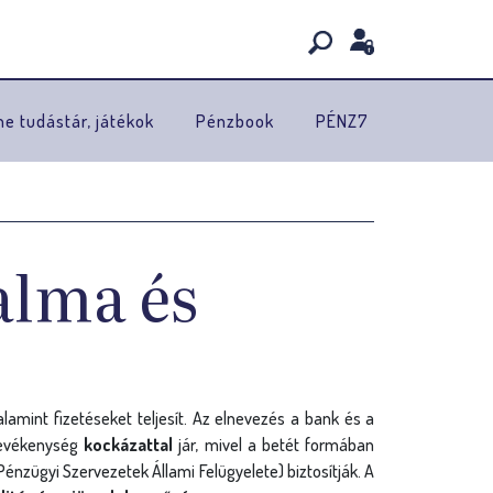
ne tudástár, játékok
Pénzbook
PÉNZ7
alma és
amint fizetéseket teljesít. Az elnevezés a bank és a
 tevékenység
kockázattal
jár, mivel a betét formában
énzügyi Szervezetek Állami Felügyelete) biztosítják. A