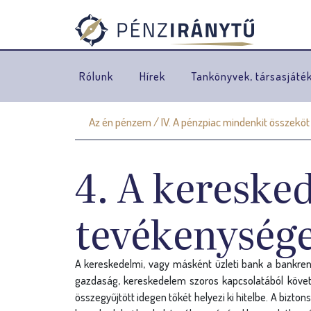
Rólunk
Hírek
Tankönyvek, társasjáté
Az én pénzem
/
IV. A pénzpiac mindenkit összeköt
J
e
4. A kereske
l
e
tevékenység
n
l
A kereskedelmi, vagy másként üzleti bank a bankrend
gazdaság, kereskedelem szoros kapcsolatából követke
e
összegyűjtött idegen tőkét helyezi ki hitelbe. A bizt