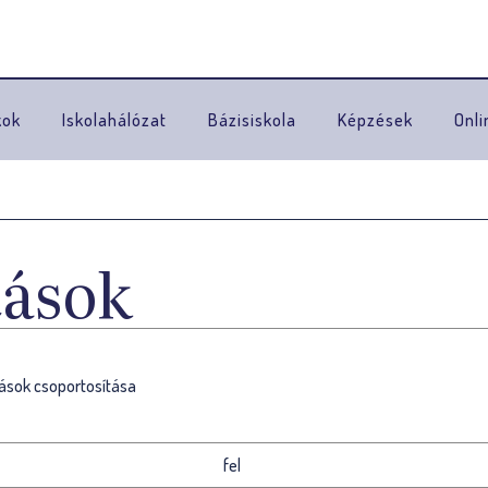
Ugrás a navigációhoz
kok
Iskolahálózat
Bázisiskola
Képzések
Onli
tások
ítások csoportosítása
fel