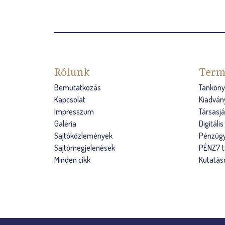
g
i
h
e
Rólunk
Term
l
Bemutatkozás
Tanköny
y
Kapcsolat
Kiadván
Impresszum
Társasj
Galéria
Digitáli
Sajtóközlemények
Pénzügy
Sajtómegjelenések
PÉNZ7 
Minden cikk
Kutatás