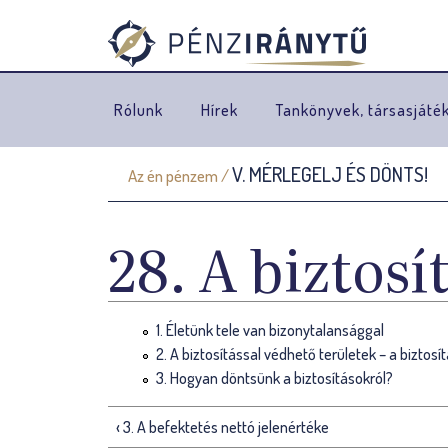
Rólunk
Hírek
Tankönyvek, társasjáté
V. MÉRLEGELJ ÉS DÖNTS!
Az én pénzem
/
J
e
28. A biztosí
l
e
1. Életünk tele van bizonytalansággal
n
2. A biztosítással védhető területek – a biztos
l
3. Hogyan döntsünk a biztosításokról?
e
‹ 3. A befektetés nettó jelenértéke