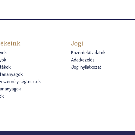
ékeink
Jogi
vek
Közérdekű adatok
yok
Adatkezelés
átékok
Jogi nyilatkozat
s tananyagok
i személyiségtesztek
tananyagok
ok