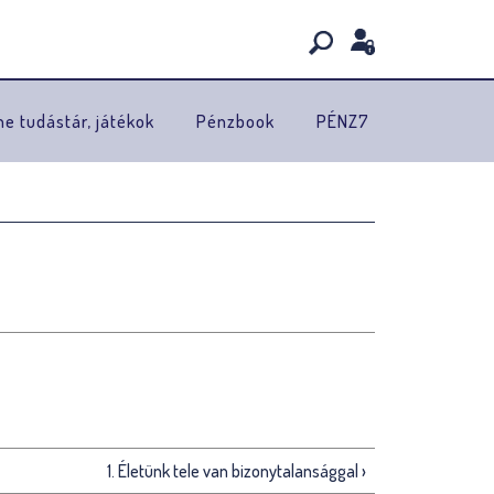
ne tudástár, játékok
Pénzbook
PÉNZ7
1. Életünk tele van bizonytalansággal ›