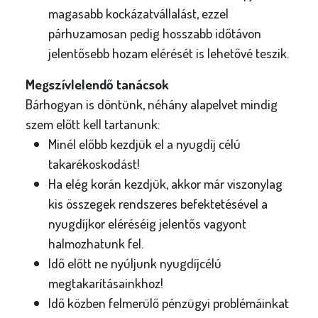
magasabb kockázatvállalást, ezzel
párhuzamosan pedig hosszabb időtávon
jelentősebb hozam elérését is lehetővé teszik.
Megszívlelendő tanácsok
Bárhogyan is döntünk, néhány alapelvet mindig
szem előtt kell tartanunk:
Minél előbb kezdjük el a nyugdíj célú
takarékoskodást!
Ha elég korán kezdjük, akkor már viszonylag
kis összegek rendszeres befektetésével a
nyugdíjkor eléréséig jelentős vagyont
halmozhatunk fel.
Idő előtt ne nyúljunk nyugdíjcélú
megtakarításainkhoz!
Idő közben felmerülő pénzügyi problémáinkat