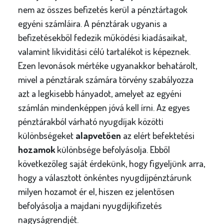
nem az összes befizetés kerül a pénztártagok
egyéni számláira. A pénztárak ugyanis a
befizetésekből fedezik működési kiadásaikat,
valamint likviditási célú tartalékot is képeznek.
Ezen levonások mértéke ugyanakkor behatárolt,
mivel a pénztárak számára törvény szabályozza
azt a legkisebb hányadot, amelyet az egyéni
számlán mindenképpen jóvá kell írni. Az egyes
pénztárakból várható nyugdíjak közötti
különbségeket
alapvetően
az elért befektetési
hozamok
különbsége befolyásolja. Ebből
következőleg saját érdekünk, hogy figyeljünk arra,
hogy a választott önkéntes nyugdíjpénztárunk
milyen hozamot ér el, hiszen ez jelentősen
befolyásolja a majdani nyugdíjkifizetés
nagyságrendjét.