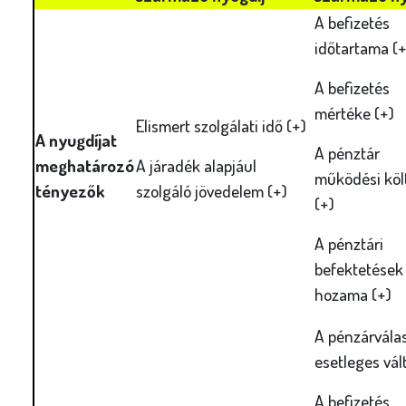
A befizetés
időtartama (+
A befizetés
mértéke (+)
Elismert szolgálati idő (+)
A nyugdíjat
A pénztár
meghatározó
A járadék alapjául
működési köl
tényezők
szolgáló jövedelem (+)
(+)
A pénztári
befektetések
hozama (+)
A pénzárválas
esetleges vál
A befizetés