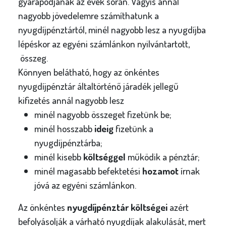
gyarapodjanak az évek során. Vagyis annál
nagyobb jövedelemre számíthatunk a
nyugdíjpénztártól, minél nagyobb lesz a nyugdíjba
lépéskor az egyéni számlánkon nyilvántartott,
összeg.
Könnyen belátható, hogy az önkéntes
nyugdíjpénztár általtörténő járadék jellegű
kifizetés annál nagyobb lesz
minél nagyobb összeget fizetünk be;
minél hosszabb
ideig
fizetünk a
nyugdíjpénztárba;
minél kisebb
költséggel
működik a pénztár;
minél magasabb befektetési
hozamot
írnak
jóvá az egyéni számlánkon.
Az önkéntes
nyugdíjpénztár költségei
azért
befolyásolják a várható nyugdíjak alakulását, mert