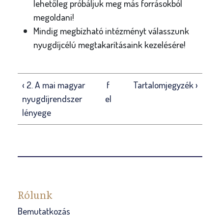
lehetőleg próbáljuk meg más forrásokból
megoldani!
Mindig megbízható intézményt válasszunk
nyugdíjcélú megtakarításaink kezelésére!
‹ 2. A mai magyar
f
Tartalomjegyzék ›
nyugdíjrendszer
el
lényege
Rólunk
Bemutatkozás