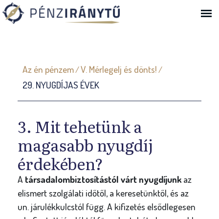
Ugrás a navigációhoz
J
Az én pénzem
V. Mérlegelj és dönts!
/
/
e
29. NYUGDÍJAS ÉVEK
l
e
n
3. Mit tehetünk a
l
magasabb nyugdíj
e
érdekében?
g
i
A
társadalombiztosítástól várt nyugdíjunk
az
elismert szolgálati időtől, a keresetünktől, és az
h
un. járulékkulcstól függ. A kifizetés elsődlegesen
e