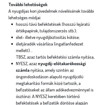
További lehetőségek
A nyugdíjas kori jövedelmek növelésének további
lehetséges módjai:
hosszú távú befektetések (hosszú lejáratú
értékpapírok, tulajdonszerzés stb.);
élet- illetve nyugdíjbiztosítás kötése;
életjáradék vásárlása (ingatlanfedezet
mellett)…
TBSZ, azaz tartós befektetési számla nyitása,
NYESZ, azaz
nyugdíj-előtakarékossági
számla
nyitása, amely szintén az
öngondoskodáson alapuló nyugdíjcélú
megtakarítási formák közé tartozik, a
befizetéseket az állam adókedvezménnyel is
ösztönzi. A NYESZ keretében történő
befektetések a befizetők döntése alapján