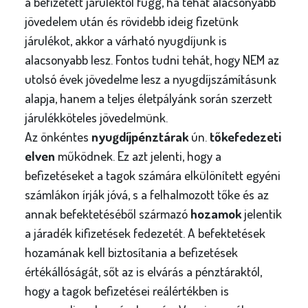
a befizetett járuléktól függ, ha tehát alacsonyabb
l
jövedelem után és rövidebb ideig fizetünk
y
járulékot, akkor a várható nyugdíjunk is
alacsonyabb lesz. Fontos tudni tehát, hogy NEM az
utolsó évek jövedelme lesz a nyugdíjszámításunk
alapja, hanem a teljes életpályánk során szerzett
járulékköteles jövedelmünk.
Az önkéntes
nyugdíjpénztárak
ún.
tőkefedezeti
elven
működnek. Ez azt jelenti, hogy a
befizetéseket a tagok számára elkülönített egyéni
számlákon írják jóvá, s a felhalmozott tőke és az
annak befektetéséből származó
hozamok
jelentik
a járadék kifizetések fedezetét. A befektetések
hozamának kell biztosítania a befizetések
értékállóságát, sőt az is elvárás a pénztáraktól,
hogy a tagok befizetései reálértékben is