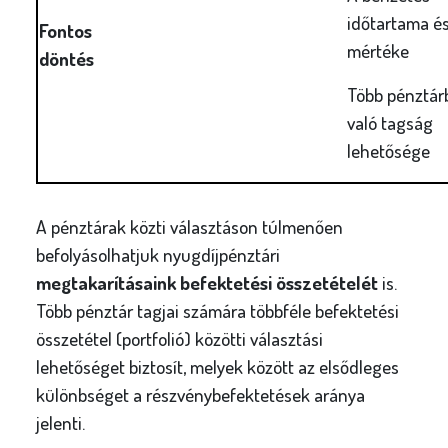
időtartama é
Fontos
mértéke
döntés
Több pénztár
való tagság
lehetősége
A pénztárak közti választáson túlmenően
befolyásolhatjuk nyugdíjpénztári
megtakarításaink befektetési összetételét
is.
Több pénztár tagjai számára többféle befektetési
összetétel (portfolió) közötti választási
lehetőséget biztosít, melyek között az elsődleges
különbséget a részvénybefektetések aránya
jelenti.