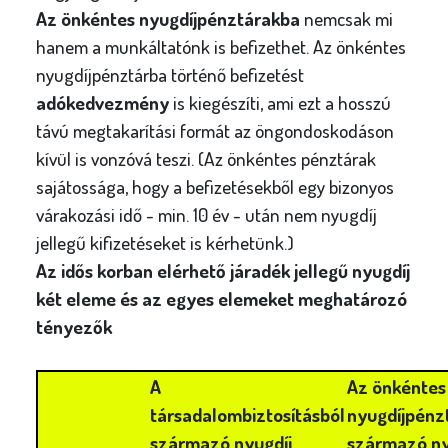
Az önkéntes nyugdíjpénztárakba
nemcsak mi
hanem a munkáltatónk is befizethet. Az önkéntes
nyugdíjpénztárba történő befizetést
adókedvezmény
is kiegészíti, ami ezt a hosszú
távú megtakarítási formát az öngondoskodáson
kívül is vonzóvá teszi. (Az önkéntes pénztárak
sajátossága, hogy a befizetésekből egy bizonyos
várakozási idő - min. 10 év - után nem nyugdíj
jellegű kifizetéseket is kérhetünk.)
Az idős korban elérhető járadék jellegű nyugdíj
két eleme és az egyes elemeket meghatározó
tényezők
A
Az önkéntes
társadalombiztosításból
nyugdíjpénz
származó nyugdíj
származó ny