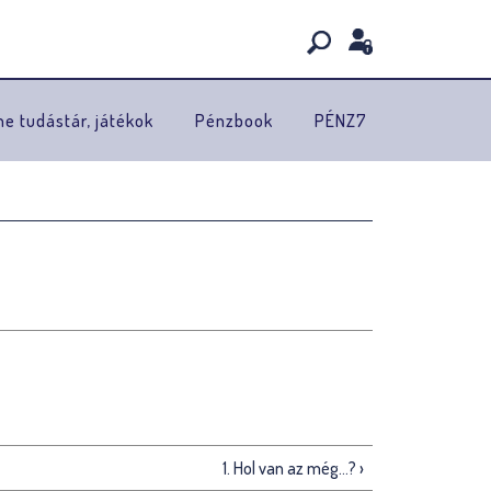
ne tudástár, játékok
Pénzbook
PÉNZ7
1. Hol van az még…? ›