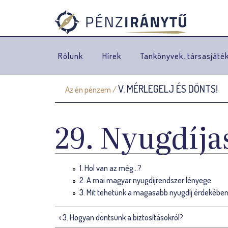
Rólunk
Hírek
Tankönyvek, társasjáté
V. MÉRLEGELJ ÉS DÖNTS!
Az én pénzem
/
J
e
29. Nyugdíja
l
e
1. Hol van az még…?
n
2. A mai magyar nyugdíjrendszer lényege
l
3. Mit tehetünk a magasabb nyugdíj érdekébe
e
‹ 3. Hogyan döntsünk a biztosításokról?