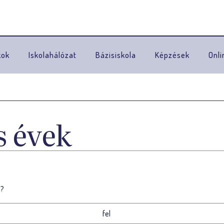
Ugrás a navigációhoz
kok
Iskolahálózat
Bázisiskola
Képzések
Onli
s évek
n?
fel