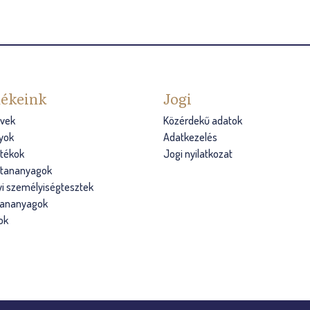
ékeink
Jogi
vek
Közérdekű adatok
yok
Adatkezelés
átékok
Jogi nyilatkozat
s tananyagok
i személyiségtesztek
tananyagok
ok