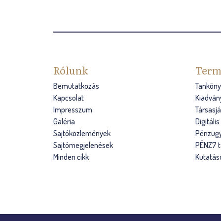
g
i
h
e
Rólunk
Term
l
Bemutatkozás
Tanköny
y
Kapcsolat
Kiadván
Impresszum
Társasj
Galéria
Digitáli
Sajtóközlemények
Pénzügy
Sajtómegjelenések
PÉNZ7 
Minden cikk
Kutatás