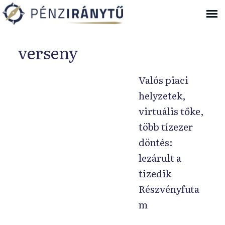
Ugrás a navigációhoz
verseny
Valós piaci
helyzetek,
virtuális tőke,
több tízezer
döntés:
lezárult a
tizedik
Részvényfuta
m