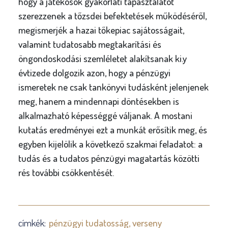
hogy a játékosok gyakorlati tapasztalatot
szerezzenek a tőzsdei befektetések működéséről,
megismerjék a hazai tőkepiac sajátosságait,
valamint tudatosabb megtakarítási és
öngondoskodási szemléletet alakítsanak ki.y
évtizede dolgozik azon, hogy a pénzügyi
ismeretek ne csak tankönyvi tudásként jelenjenek
meg, hanem a mindennapi döntésekben is
alkalmazható képességgé váljanak. A mostani
kutatás eredményei ezt a munkát erősítik meg, és
egyben kijelölik a következő szakmai feladatot: a
tudás és a tudatos pénzügyi magatartás közötti
rés további csökkentését.
címkék:
pénzügyi tudatosság
verseny