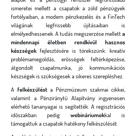
ismeretei mellett a csapatok a zöld pénzügyek
fortélyaiban, a modern pénzkezelés és a FinTech
világának legfrissebb újításaiban is
elmélyedhessenek. A tudás megszerzése mellett
a
mindennapi életben rendkívül hasznos
készségek
fejlesztésére is törekszünk: kreatív
problémamegoldás, erősségek feltérképezése,
átgondolt csapatmunka, jó kommunikációs
készségek is szükségesek a sikeres szerepléshez.
A
felkészülést
a Pénzmúzeum szakmai cikkei,
valamint a Pénziránytű Alapítvány ingyenesen
elérhető tananyagai is segítették. A regisztrációs
időszakban pedig
webináriumok
kal is
támogattuk a csapatok hatékony felkészülését.