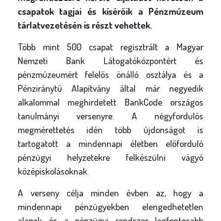
csapatok tagjai és kísérőik a Pénzmúzeum
tárlatvezetésén is részt vehettek.
Több mint 500 csapat regisztrált a Magyar
Nemzeti Bank Látogatóközpontért és
pénzmúzeumért felelős önálló osztálya és a
Pénziránytű Alapítvány által már negyedik
alkalommal meghirdetett BankCode országos
tanulmányi versenyre. A négyfordulós
megmérettetés idén több újdonságot is
tartogatott a mindennapi életben előforduló
pénzügyi helyzetekre felkészülni vágyó
középiskolásoknak.
A verseny célja minden évben az, hogy a
mindennapi pénzügyekben elengedhetetlen
alapok és a pénzügyi rendszer legfontosabb