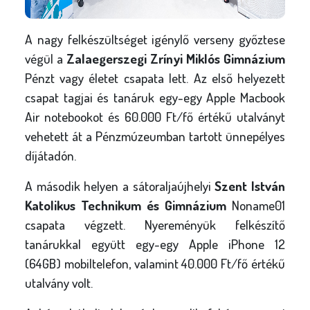
A nagy felkészültséget igénylő verseny győztese
végül a
Zalaegerszegi Zrínyi Miklós Gimnázium
Pénzt vagy életet csapata lett. Az első helyezett
csapat tagjai és tanáruk egy-egy Apple Macbook
Air notebookot és 60.000 Ft/fő értékű utalványt
vehetett át a Pénzmúzeumban tartott ünnepélyes
díjátadón.
A második helyen a sátoraljaújhelyi
Szent István
Katolikus Technikum és Gimnázium
Noname01
csapata végzett. Nyereményük felkészítő
tanárukkal együtt egy-egy Apple iPhone 12
(64GB) mobiltelefon, valamint 40.000 Ft/fő értékű
utalvány volt.