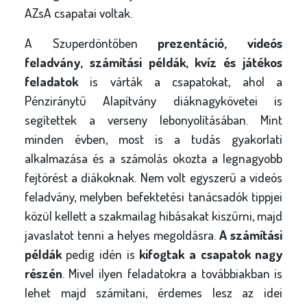
AZsA csapatai voltak.
A Szuperdöntőben
prezentáció, videós
feladvány, számítási példák, kvíz és játékos
feladatok
is várták a csapatokat, ahol a
Pénziránytű Alapítvány diáknagykövetei is
segítettek a verseny lebonyolításában. Mint
minden évben, most is a tudás gyakorlati
alkalmazása és a számolás okozta a legnagyobb
fejtörést a diákoknak. Nem volt egyszerű a videós
feladvány, melyben befektetési tanácsadók tippjei
közül kellett a szakmailag hibásakat kiszűrni, majd
javaslatot tenni a helyes megoldásra.
A számítási
példák
pedig idén is
kifogtak a csapatok nagy
részén
. Mivel ilyen feladatokra a továbbiakban is
lehet majd számítani, érdemes lesz az idei