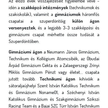
Az előző évek visszajelzéseit figyelembe véve -
idén a
szakképző intézmények
(technikumok és
szakiskolák), valamint a
gimnáziumok
háromfős
csapatai a szuperdöntőig
külön ágon
versenyeztek
, és a legjobb 3-3 szakképzési és
gimnáziumi csapat mérhette össze tudását a
Szuperdöntőben.
Gimnáziumi ágon
a Neumann János Gimnázium,
Technikum és Kollégium Atomcsibék, az Óbudai
Árpád Gimnázium Cekta és a Zalaegerszegi Zrínyi
Miklós Gimnázium Pénzt vagy életet… csapata
jutott tovább.
Technikumi ágon
kihívóik a
sátoraljaújhelyi Szent István Katolikus Technikum
és Gimnázium Noname01, a Széchenyi István
Katolikus Gimnázium és Szakgimnázium Szikszi
Racing Team és a Bajai SZC Türr István Technikum