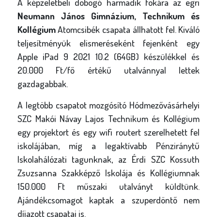
A képzeletbeli dobogó harmadik fokára az egri
Neumann János Gimnázium, Technikum és
Kollégium
Atomcsibék csapata állhatott fel. Kiváló
teljesítményük elismeréseként fejenként egy
Apple iPad 9 2021 10.2 (64GB) készülékkel és
20.000 Ft/fő értékű utalvánnyal lettek
gazdagabbak.
A legtöbb csapatot mozgósító Hódmezővásárhelyi
SZC Makói Návay Lajos Technikum és Kollégium
egy projektort és egy wifi routert szerelhetett fel
iskolájában, míg a legaktívabb Pénziránytű
Iskolahálózati tagunknak, az Érdi SZC Kossuth
Zsuzsanna Szakképző Iskolája és Kollégiumnak
150.000 Ft műszaki utalványt küldtünk.
Ajándékcsomagot kaptak a szuperdöntő nem
díjazott csapatai is.