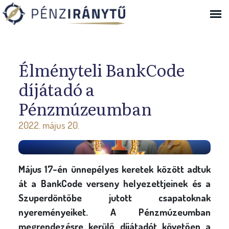
Ugrás a navigációhoz
Élményteli BankCode
díjátadó a
Pénzmúzeumban
2022. május 20.
Május 17-én ünnepélyes keretek között adtuk
át a BankCode verseny helyezettjeinek és a
Szuperdöntőbe jutott csapatoknak
nyereményeiket. A Pénzmúzeumban
megrendezésre kerülő díjátadót követően a