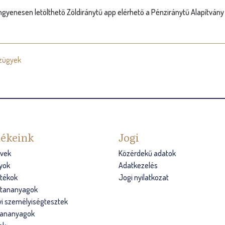
ngyenesen letölthető Zöldiránytű app elérhető a Pénziránytű Alapítvány 
zügyek
ékeink
Jogi
vek
Közérdekű adatok
yok
Adatkezelés
átékok
Jogi nyilatkozat
s tananyagok
i személyiségtesztek
tananyagok