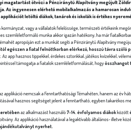
i magatartást ötvözi a Pénziránytű Alapítvány megújult Zöldirá
ja. Az ingyenesen elérhető mobilalkalmazás a hamarosan induló
applikációt letöltő diákok, tanárok és iskolák is értékes nyer
kormányzat, vagy a vállalatok felelőssége, természeti értékeink megőr
es szemléletformáló munka akkor igazán hatékony, ha már fiatalkorban
mahét apropóján ezt a munkát segíti a Pénziránytű Alapítvány megúju
ól egészen a fiatal felnőttkorban elérkező, hosszú távra szóló
 Az app hasznos tippekkel, érdekes sztorikkal, játékos kvízekkel, véle
ekintéssel támogatja a fiatalok szemléletformálását, hogy
összhangot t
a az applikáció nemcsak a Fenntarthatósági Témahéten, hanem az év hát
ásával hasznos segítséget jelent a fenntartható, egyben takarékos mego
 keretében
az alkalmazást használó
7-14. évfolyamos diákok
között
pítvány. Az applikáció használatával a legaktívabb általános- illetve kö
ajándékutalványt nyerhet.