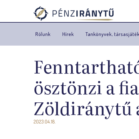
Rólunk
Hírek
Tankönyvek, társasjáté
Fenntartható
ösztönzi a fi
Zöldiránytű 
2023.04.18.