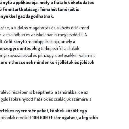
nytű applikációja, mely a fiatalok ökotudatos
 Fenntarthatósági Témahét tanóráit is
eményekkel gazdagodhatnak.
zése, a tudatos magatartás és a közös értékrend
, a családban és az iskolában is megkezdődik. A
lt
Zöldiránytű
mobilapplikációja, amely
a
 pénzügyi döntésekig
térképezi fel a diákok
ményszavazásokkal és pénzügyi döntésekkel, valamint
eremthessenek mindenkori jóllétük és jólétük
ralévő részében is beépíthető a tanórákba, de az
ldásokra nyitott fiatalok és családjuk számára is.
értékes nyereményeket, többek között egy
zépiskolák emellett
100.000 Ft támogatást, a legtöbb