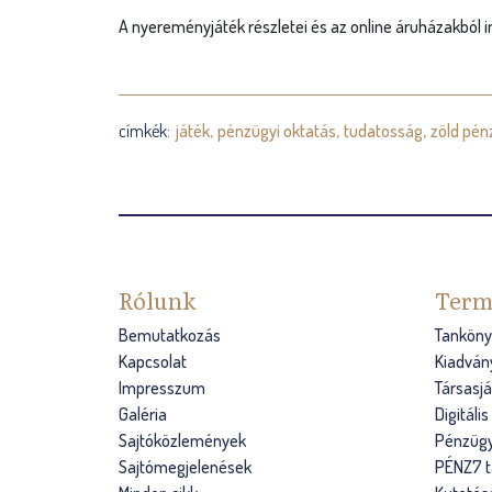
A nyereményjáték részletei és az online áruházakból i
címkék:
játék
pénzügyi oktatás
tudatosság
zöld pén
Rólunk
Term
Bemutatkozás
Tanköny
Kapcsolat
Kiadván
Impresszum
Társasj
Galéria
Digitáli
Sajtóközlemények
Pénzügy
Sajtómegjelenések
PÉNZ7 