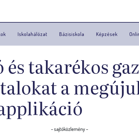
Ugrás a navigációhoz
kok
Iskolahálózat
Bázisiskola
Képzések
Onli
 és takarékos ga
atalokat a megúju
applikáció
– sajtóközlemény –