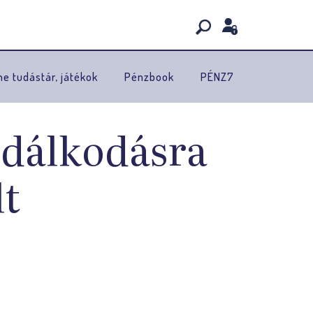
ne tudástár, játékok
Pénzbook
PÉNZ7
zdálkodásra
lt