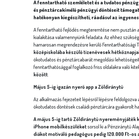
A fenntartható szemléletet és a tudatos pénzügy
és pénztárcakímélő pénzügyi döntéseit támogat
hatékonyan kiegészítheti, ráadásul az ingyenes 
A fenntartható fejlődés megteremtése nem pusztán a 
kialakítása valamennyiünk feladata. Az ehhez szükség
hamarosan megrendezésre kerülő Fenntarthatósági Té
középiskolába készülő tizenévesek hétköznapjait
ökotudatos és pénztárcabarát megoldási lehetőségeit.
fenntarthatósággal foglalkozó friss oldalakra való kit
között
.
Május 5-ig igazán nyerő app a Zöldiránytű
Az alkalmazás fejezeteit lépésről lépésre feldolgozv
ökotudatos döntések családi pénztárcára gyakorolt hat
A május 5-ig tartó Zöldiránytű nyereményjáték
iPhone mobilkészüléket
sorsol ki a Pénziránytű Ala
diákot motiváló pedagógus pedig 120.000 Ft-os 