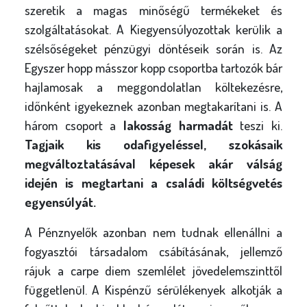
szeretik a magas minőségű termékeket és
szolgáltatásokat. A
Kiegyensúlyozottak
kerülik a
szélsőségeket pénzügyi döntéseik során is. Az
Egyszer hopp másszor kopp
csoportba tartozók bár
hajlamosak a meggondolatlan költekezésre,
időnként igyekeznek azonban megtakarítani is. A
három csoport a
lakosság harmadát
teszi ki.
Tagjaik kis odafigyeléssel, szokásaik
megváltoztatásával képesek akár válság
idején is megtartani a családi költségvetés
egyensúlyát.
A
Pénznyelők
azonban nem tudnak ellenállni a
fogyasztói társadalom csábításának, jellemző
rájuk a carpe diem szemlélet jövedelemszinttől
függetlenül. A
Kispénzű sérülékenyek
alkotják a