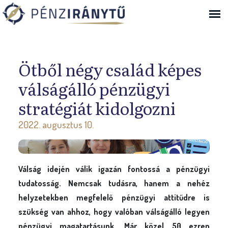
Ugrás a navigációhoz
Ötből négy család képes
válságálló pénzügyi
stratégiát kidolgozni
2022. augusztus 10.
Válság idején válik igazán fontossá a pénzügyi
tudatosság. Nemcsak tudásra, hanem a nehéz
helyzetekben megfelelő pénzügyi attitűdre is
szükség van ahhoz, hogy valóban válságálló legyen
pénzügyi magatartásunk. Már közel 50 ezren