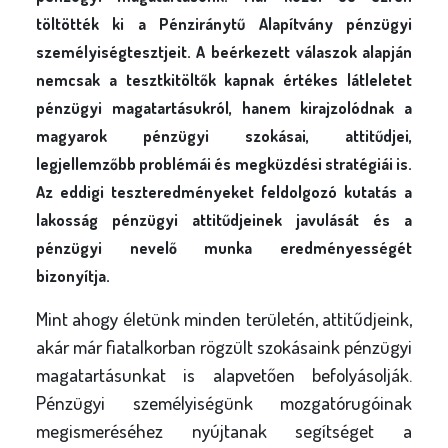
töltötték ki a Pénziránytű Alapítvány pénzügyi
személyiségtesztjeit. A beérkezett válaszok alapján
nemcsak a tesztkitöltők kapnak értékes látleletet
pénzügyi magatartásukról, hanem kirajzolódnak a
magyarok pénzügyi szokásai, attitűdjei,
legjellemzőbb problémái és megküzdési stratégiái is.
Az eddigi teszteredményeket feldolgozó kutatás a
lakosság pénzügyi attitűdjeinek javulását és a
pénzügyi nevelő munka eredményességét
bizonyítja.
Mint ahogy életünk minden területén, attitűdjeink,
akár már fiatalkorban rögzült szokásaink pénzügyi
magatartásunkat is alapvetően befolyásolják.
Pénzügyi személyiségünk mozgatórugóinak
megismeréséhez nyújtanak segítséget a