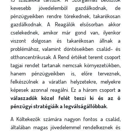
kevesebb jövedelemből gazdálkodnak, de
pénzügyeikben rendre törekednek, takarékosan
gazdálkodnak. A
Reagálók
elsősorban akkor
cselekednek, amikor már gond van, ilyenkor
viszont dolgosan és takarékosan állnak a
problémához, valamint döntéseikben család- és
otthoncentrikusak. A
Rend értéket teremt
csoport
tagjai rendet tartanak nemcsak környezetükben,
hanem pénzügyeikben is, előre terveznek,
felkészülnek a váratlan helyzetekre, melyekre
képesek azonnal reagálni. Ez a három csoport
a
válaszadók közel felét teszi ki és az ő
pénzügyi stratégiáik a legválságállóbbak.
A
Költekezők
számára nagyon fontos a család,
általában magas jövedelemmel rendelkeznek és