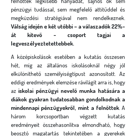
felnőttek legkisebb hányadát, sajnos ők sem
pénzügyi tudással, sem megfelelő attitűddel és
megküzdési stratégiával nem rendelkeznek.
Válság idején e két utóbbi – a válaszadók 22%-
át kitevő - csoport tagjai a
legveszélyeztetettebbek.
A középiskolások esetében a kutatás összesen
hét, míg az általános iskolásoknál négy jól
elkülöníthető személyiségtípust azonosított. Az
eddigi eredmények elemzése rávilágít arra is, hogy
az
iskolai pénzügyi nevelő munka hatására a
diákok gyakran tudatosabban gondolkodnak a
mindennapi pénzügyekről, mint a felnőttek
. A
három korcsoportban végzett kutatás
eredményeit összehasonlítva elmondható, hogy
beosztó magatartás tekintetében a gyerekek