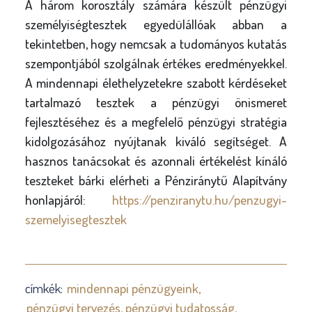
A három korosztály számára készült pénzügyi
személyiségtesztek egyedülállóak abban a
tekintetben, hogy nemcsak a tudományos kutatás
szempontjából szolgálnak értékes eredményekkel.
A mindennapi élethelyzetekre szabott kérdéseket
tartalmazó tesztek a pénzügyi önismeret
fejlesztéséhez és a megfelelő pénzügyi stratégia
kidolgozásához nyújtanak kiváló segítséget. A
hasznos tanácsokat és azonnali értékelést kínáló
teszteket bárki elérheti a Pénziránytű Alapítvány
honlapjáról:
https://penziranytu.hu/penzugyi-
szemelyisegtesztek
címkék:
mindennapi pénzügyeink
pénzügyi tervezés
pénzügyi tudatosság