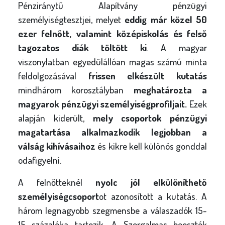
Pénziránytű Alapítvány pénzügyi
személyiségtesztjei, melyet
eddig már közel 50
ezer felnőtt, valamint középiskolás és felső
tagozatos diák töltött ki
. A magyar
viszonylatban egyedülállóan magas számú minta
feldolgozásával
frissen elkészült kutatás
mindhárom korosztályban
meghatározta a
magyarok pénzügyi személyiségprofiljait.
Ezek
alapján kiderült,
mely csoportok pénzügyi
magatartása alkalmazkodik legjobban a
válság kihívásaihoz
és kikre kell különös gonddal
odafigyelni.
A felnőtteknél
nyolc jól elkülöníthető
személyiségcsoport
ot azonosított a kutatás. A
három legnagyobb szegmensbe a válaszadók 15-
15 százaléka tartozik. A
Szorgalmas beosztók