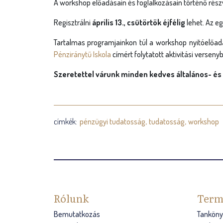
A workshop előadásain és foglalkozásain történő részv
Regisztrálni
április 13., csütörtök éjfélig
lehet. Az e
Tartalmas programjainkon túl a workshop nyitóelőadás
Pénziránytű Iskola
címért folytatott aktivitási verseny
Szeretettel várunk minden kedves általános- és
címkék:
pénzügyi tudatosság
tudatosság
workshop
Rólunk
Term
Bemutatkozás
Tanköny