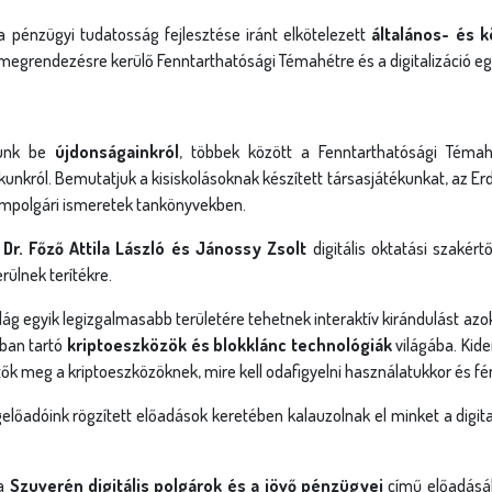
a pénzügyi tudatosság fejlesztése iránt elkötelezett
általános- és 
rendezésre kerülő Fenntarthatósági Témahétre és a digitalizáció egy
lunk be
újdonságainkról
, többek között a Fenntarthatósági Témah
nkról. Bemutatjuk a kisiskolásoknak készített társasjátékunkat, az Erd
ampolgári ismeretek tankönyvekben.
r. Főző Attila László és Jánossy Zsolt
digitális oktatási szakért
rülnek terítékre.
lág egyik legizgalmasabb területére tehetnek interaktív kirándulást azo
zban tartó
kriptoeszközök és blokklánc technológiák
világába. Kider
tők meg a kriptoeszközöknek, mire kell odafigyelni használatukkor és fén
lőadóink rögzített előadások keretében kalauzolnak el minket a digital
a
Szuverén digitális polgárok és a jövő pénzügyei
című előadásáb