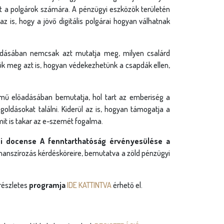
t a polgárok számára. A pénzügyi eszközök területén
z is, hogy a jövő digitális polgárai hogyan válhatnak
dásában nemcsak azt mutatja meg, milyen csalárd
ük meg azt is, hogyan védekezhetünk a csapdák ellen,
ímű előadásában bemutatja, hol tart az emberiség a
oldásokat találni. Kiderül az is, hogyan támogatja a
mit is takar az e-szemét fogalma.
i docense A fenntarthatóság érvényesülése a
inanszírozás kérdésköreire, bemutatva a zöld pénzügyi
részletes
programja
IDE KATTINTVA
érhető el.