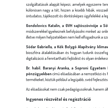
szolgáltatások alapját képezi, amelyek egyszerre t
különösen nagy a tét, hiszen a kisebb hibák, visszaé
öntudatos, tájékozott és döntésképes ügyfelekké a le
Gondolovics Katalin, a GVH sajtószóvivője a S
módszerekkel igyekeznek befolyásolni minket az onli
illetve milyen helyzetekben nem kell elfogadnunk a szo
Sódar Gabriella, a Kék Bolygó Alapítvány klíma
bioszféra átalakításában és hogyan tudunk összefogá
digitalizáció a fenntartható fejlődést és olyan érdek
Dr. habil. Baranyi Aranka, a Soproni Egyet
pénzügyekben
című előadásában a nemzetközi és ha
termékeket, köztük például a legújabb, svéd fejleszté
Az előadásokat nem csak pedagógusoknak, hanem általá
Ingyenes részvétel és regisztráció