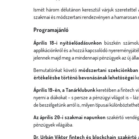
Ismét három délutánon keresztül várjuk szeretettel 
szakmai és módszertani rendezvényen a hamarosan meg
Programajánló
Április 18-i nyitóelőadásunkon
büszkén számo
applikációnkról és a hozzá kapcsolódó nyereményjátéku
jelennek majd meg a mindennapi pénzügyek az új áll
Bemutatónkat követő
módszertani szekciónkban D
értékelésbe történő bevonásának lehetőségei
ke
Április 19-én, a Tanárklubunk
keretében a fintech vi
nyerni a diákokat – s persze a pénzügyi világot is – lá
de beszélgetünk arról is, milyen típusai különböztethe
Az április 20-i szakmai napunkon
szakértő vendége
pénzügyek világába.
Dr. Urbán Viktor fintech és blockchain szakértő