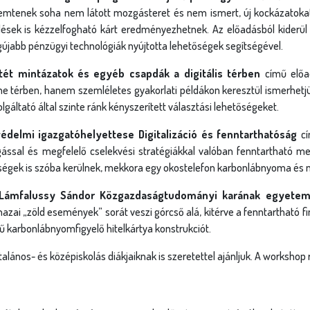
eremtenek soha nem látott mozgásteret és nem ismert, új kockázatoka
lések is kézzelfogható kárt eredményezhetnek. Az előadásból kiderül a
gújabb pénzügyi technológiák nyújtotta lehetőségek segítségével.
ötét mintázatok és egyéb csapdák a digitális térben
című előa
ne térben, hanem szemléletes gyakorlati példákon keresztül ismerhetj
lgáltató által szinte ránk kényszerített választási lehetőségeket.
védelmi igazgatóhelyettese Digitalizáció és fenntarthatóság
c
ssal és megfelelő cselekvési stratégiákkal valóban fenntartható meg
ességek is szóba kerülnek, mekkora egy okostelefon karbonlábnyoma és 
em Lámfalussy Sándor Közgazdaságtudományi karának egyetem
zai „zöld események” sorát veszi górcső alá, kitérve a fenntartható f
sű karbonlábnyomfigyelő hitelkártya konstrukciót.
nos- és középiskolás diákjaiknak is szeretettel ajánljuk. A workshop 