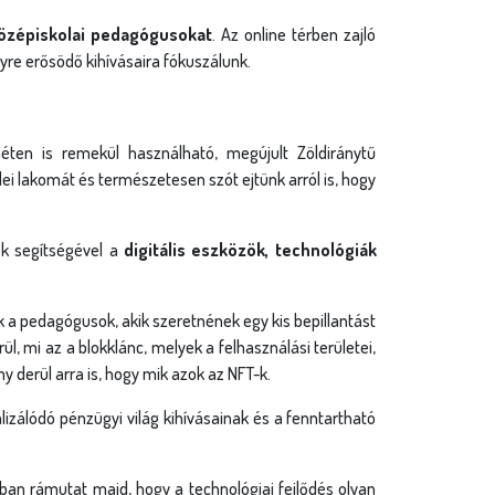
középiskolai pedagógusokat
. Az online térben zajló
re erősödő kihívásaira fókuszálunk.
éten is remekül használható, megújult Zöldiránytű
ei lakomát és természetesen szót ejtünk arról is, hogy
ők segítségével a
digitális eszközök, technológiák
k a pedagógusok, akik szeretnének egy kis bepillantást
ül, mi az a blokklánc, melyek a felhasználási területei,
y derül arra is, hogy mik azok az NFT-k.
izálódó pénzügyi világ kihívásainak és a fenntartható
an rámutat majd, hogy a technológiai fejlődés olyan