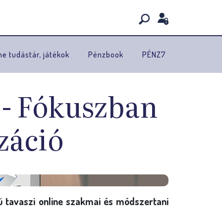
ne tudástár, játékok
Pénzbook
PÉNZ7
 - Fókuszban
izáció
tű tavaszi online szakmai és módszertani