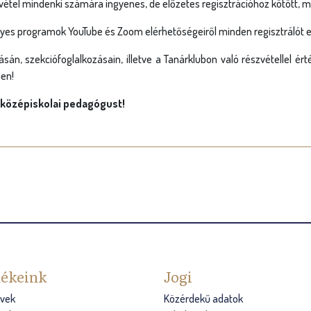
étel mindenki számára ingyenes, de előzetes regisztrációhoz kötött, mel
gyes programok YouTube és Zoom elérhetőségeiről minden regisztrálót e
án, szekciófoglalkozásain, illetve a Tanárklubon való részvétellel ér
ben!
 középiskolai pedagógust!
ékeink
Jogi
vek
Közérdekű adatok