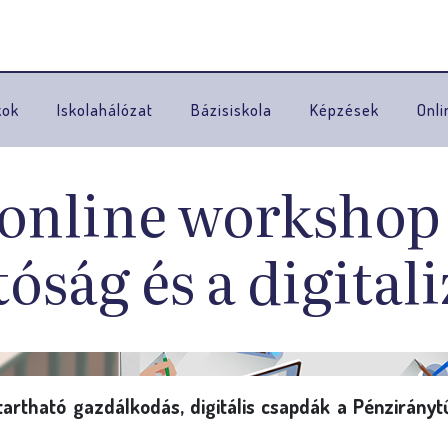
Ugrás a navigációhoz
kok
Iskolahálózat
Bázisiskola
Képzések
Onli
 online workshop
óság és a digital
nntartható gazdálkodás, digitális csapdák a Pénzirány