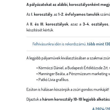
A pályázatokat az alábbi, korosztályonként meg
Az
I. korosztály
, az
1-2. évfolyamos tanulók
számá
A
II. és III. korosztályok
, azaz a
3-4. osztályos
,
készítését kértük.
Felhívásunkra idén is rekordszámú,
több mint 13
A legjobb pályaművek kiválasztásában a szakmai zsűri 
• Körmöczi Dániel, a Budapesti Értéktőzsde Zrt.
• Manninger Beáta, a Pénzmúzeum marketing ve
• Patkó Lívia grafikus.
Ezúton is hálásan köszönjük a zsűri gondos munkáját!
Díjaztuk a
három korosztály 10-10 legjobb alkotás
A 2024/20