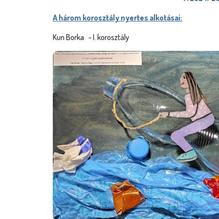
A három korosztály nyertes alkotásai:
Kun Borka - I. korosztály