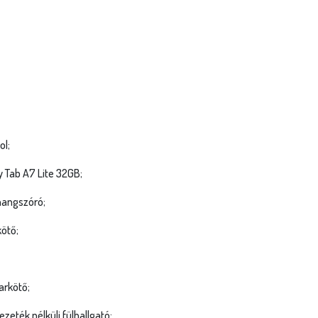
ol;
y Tab A7 Lite 32GB;
hangszóró;
kötő;
arkötő;
zeték nélküli fülhallgató;