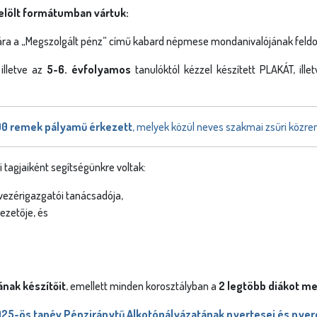
jelölt formátumban vártuk:
ra a „Megs
zolgált pénz” című kabard népmese mondanivalójának feldol
 illetve az
5-6. évfolyam
os
tanulóktól kézzel készített PLAKÁT, il
00 remek pályamű érkezett
, melyek közül neves szakmai zsűri közre
tagjaiként segítségünkre voltak:
 vezérigazgatói tanácsadója,
zetője, és
ának készítőit
, emellett minden korosztályban a
2 legtöbb diákot me
25-ös tanév Pénziránytű Alkotópályázatának nyertesei és nye