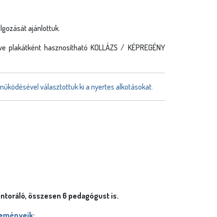
gozását ajánlottuk.
letve plakátként hasznosítható KOLLÁZS / KÉPREGÉNY
működésével választottuk ki a nyertes alkotásokat.
ntoráló, összesen 6 pedagógust is.
reményeik: