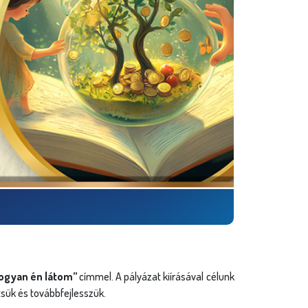
ogyan én látom”
címmel. A pályázat kiírásával célunk
tsük és továbbfejlesszük.