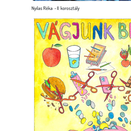
Nyilas Réka - II. korosztály