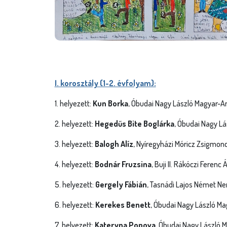
I. korosztály (1-2. évfolyam):
1. helyezett:
Kun Borka
, Óbudai Nagy László Magyar-Ang
2. helyezett:
Hegedűs Bite Boglárka
, Óbudai Nagy Lá
3. helyezett:
Balogh Alíz
, Nyíregyházi Móricz Zsigmon
4. helyezett:
Bodnár Fruzsina
, Buji II. Rákóczi Feren
5. helyezett:
Gergely Fábián
, Tasnádi Lajos Német Ne
6. helyezett:
Kerekes Benett
, Óbudai Nagy László Ma
7. helyezett:
Kateryna Popova
, Óbudai Nagy László M