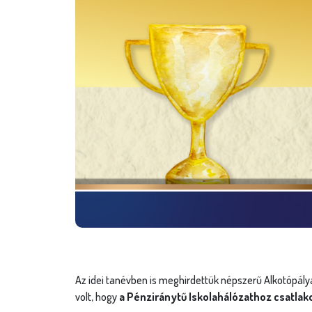
Az idei tanévben is meghirdettük népszerű Alkotó
volt, hogy
a Pénziránytű Iskolahálózathoz csatlako