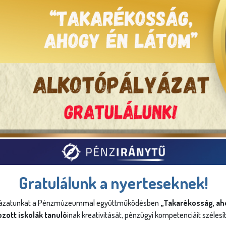
Gratulálunk a nyerteseknek!
pályázatunkat a Pénzmúzeummal együttműködésben
„Takarékosság, ah
zott iskolák tanuló
inak kreativitását, pénzügyi kompetenciáit szélesí