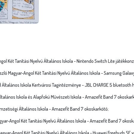
ol Két Tanítási Nyelvű Általános Iskola - Nintendo Switch Lite játékkonz
szló Magyar-Angol Két Tanítási Nyelvű Általános Iskola - Samsung Galax
d Általános Iskola Kertvárosi Tagintézménye - JBL CHARGE 5 bluetooth 
c Általános Iskola és Alapfokú Művészeti Iskola - Amazefit Band 7 okoskar
mzetiségi Általános Iskola - Amazefit Band 7 okoskarkötő;
gyar-Angol Két Tanítási Nyelvű Általános Iskola - Amazefit Band 7 okosk
agyar-Angol Két Tanítási Nyelvű Általános Iskola - Huawei Freebuds SE ve