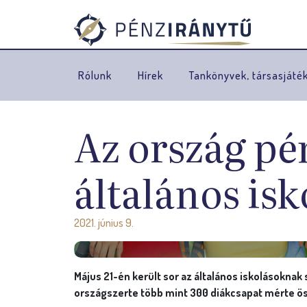
Rólunk
Hírek
Tankönyvek, társasjáté
Az ország pé
általános isk
2021. június 9.
Május 21-én került sor az általános iskolásokn
országszerte több mint 300 diákcsapat mérte ö