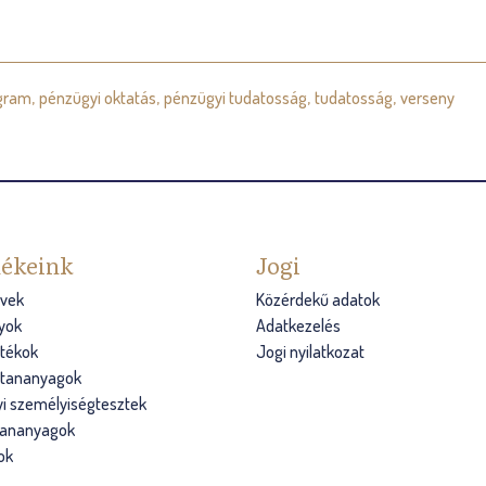
gram
pénzügyi oktatás
pénzügyi tudatosság
tudatosság
verseny
ékeink
Jogi
vek
Közérdekű adatok
yok
Adatkezelés
átékok
Jogi nyilatkozat
s tananyagok
i személyiségtesztek
tananyagok
ok