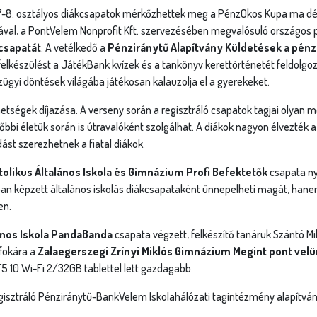
 7-8. osztályos diákcsapatok mérkőzhettek meg a PénzOkos Kupa ma d
ával, a PontVelem Nonprofit Kft. szervezésében megvalósuló országos
csapatát
. A vetélkedő a
Pénziránytű Alapítvány Küldetések a pénz
lkészülést a JátékBank kvízek és a tankönyv kerettörténetét feldolgozó
gyi döntések világába játékosan kalauzolja el a gyerekeket.
ségek díjazása. A verseny során a regisztráló csapatok tagjai olyan m
bi életük során is útravalóként szolgálhat. A diákok nagyon élvezték a 
ást szerezhetnek a fiatal diákok.
tolikus Általános Iskola és Gimnázium Profi Befektetők
csapata ny
an képzett általános iskolás diákcsapataként ünnepelheti magát, hane
en.
ános Iskola PandaBanda
csapata végzett, felkészítő tanáruk Szántó M
 fokára a
Zalaegerszegi Zrínyi Miklós Gimnázium Megint pont vel
 10 Wi-Fi 2/32GB tablettel lett gazdagabb.
egisztráló Pénziránytű-BankVelem Iskolahálózati tagintézmény alapítvány