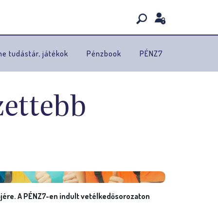
ne tudástár, játékok
Pénzbook
PÉNZ7
zettebb
őjére. A PÉNZ7-en indult vetélkedősorozaton