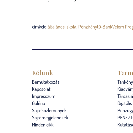
címkék:
általános iskola
Pénziránytű-BankVelem Pro
Rólunk
Term
Bemutatkozás
Tanköny
Kapcsolat
Kiadván
Impresszum
Társasj
Galéria
Digitáli
Sajtóközlemények
Pénzügy
Sajtómegjelenések
PÉNZ7 
Minden cikk
Kutatás