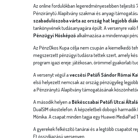
Az online fordulókban legeredményesebben teljesítő
Pénziránytű Alapítvány szakmai és anyagi támogatás
szabadulószoba várta az ország hat legjobb diák
tankönyvének tudásanyagára épült. A versenyre való fe
Pénzügyi Hősképző
alkalmazása a mindennapi pénzü
Az PénzOkos Kupa célja nem csupán a kiemelkedő tehet
megszerzett pénzügyi tudásra tettek szert, amely későb
program igazi ereje: játékosan, örömmel gyakorlati tud
A versenyt végül a
vecsési Petőfi Sándor Római Ka
első helyezett nemcsak az ország pénzügyileg legjobb
a Pénziránytű Alapítvány támogatásának köszönhető
A második helyen a
Békéscsabai Petőfi Utcai Által
DualSIM okostelefon. A képzeletbeli dobogó harmadik
Mónika. A csapat minden tagja egy Huawei MediaPad T5
A gyerekek felkészítő tanárai és a legtöbb csapatot r
Ft összdíjazású versenyen.