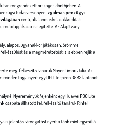
élután megrendezett országos döntőjében. A
 pénzügyi tudásversenyen
izgalmas pénzügyi
 világában
című, általános iskolai akkreditált
 mobilapplikáció is segítette. Az Alapítvány
ély, alapos, ugyanakkor játékosan, örömmel
felkészülést és a megmérettetést is, s ebben rejlik a
erte meg, felkészítő tanáruk Mayer-Timári Júlia. Az
m minden tagja nyert egy DELL Inspiron 3583 laptopot
ihályné. Nyereményük fejenként egy Huawei P30 Lite
ünk
csapata állhatott fel, felkészítő tanáruk Rinfel
a is jelentős támogatást nyert a több mint egymillió