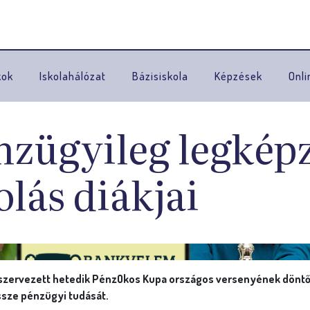
Ugrás a navigációhoz
kok
Iskolahálózat
Bázisiskola
Képzések
Onli
nzügyileg legkép
olás diákjai
ak szervezett hetedik PénzOkos Kupa országos versenyének dönt
ssze pénzügyi tudását.