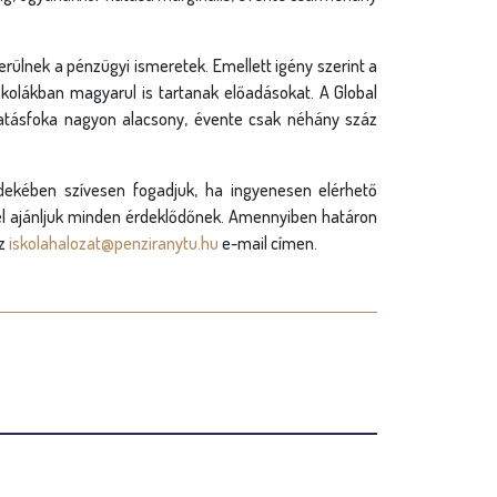
ülnek a pénzügyi ismeretek. Emellett igény szerint a
kolákban magyarul is tartanak előadásokat. A Global
tásfoka nagyon alacsony, évente csak néhány száz
dekében szívesen fogadjuk, ha ingyenesen elérhető
vvel ajánljuk minden érdeklődőnek. Amennyiben határon
az
iskolahalozat@penziranytu.hu
e-mail címen.