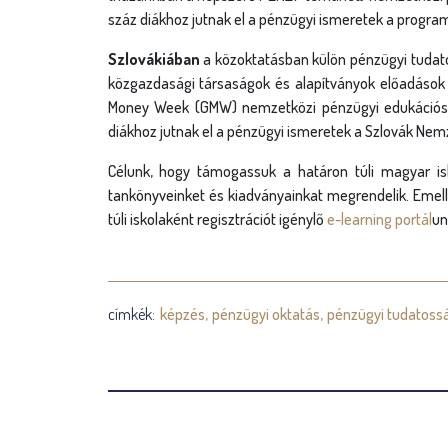
száz diákhoz jutnak el a pénzügyi ismeretek a progra
Szlovákiában
a közoktatásban külön pénzügyi tudato
közgazdasági társaságok és alapítványok előadások 
Money Week (GMW) nemzetközi pénzügyi edukációs 
diákhoz jutnak el a pénzügyi ismeretek a Szlovák Nemz
Célunk, hogy támogassuk a határon túli magyar is
tankönyveinket és kiadványainkat megrendelik. Emelle
túli iskolaként regisztrációt igénylő
e-learning portál
un
címkék:
képzés
pénzügyi oktatás
pénzügyi tudatoss