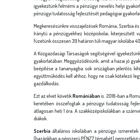
igyekeztünk felmérni a pénzügyi nevelés helyi gyako
pénzügyi tudatosság fejlesztését pedagógiai gyakorla
Megkeresésünkre visszajelzések Románia, Szerbia és S
Iránytű a pénzügyekhez középiskolai, kiterjesztett
füzetünk összesen 39 határon túli magyar iskolába 4
A Közgazdasági Társaságok segítségével igyekeztünk 
gyakorlatában. Meggyőződésünk, amit a hazai jó gyako
beépítése a tananyagba sok országban jelentős kihí
együttműködés kell ahhoz, hogy ne csak kötelező le
gazdálkodás.
Ezt az elvet követik
Romániában
is. 2018-ban a Rom
keretében összefogtak a pénzügyi tudatosság fejle
átlagosan heti 1 óra. A szakközépiskolákban a számvi
diákok.
Szerbia
általános iskoláiban a pénzügyi ismeretek
(hazánkban a népszerű PÉNZ7 témahét) nemzetközi pé