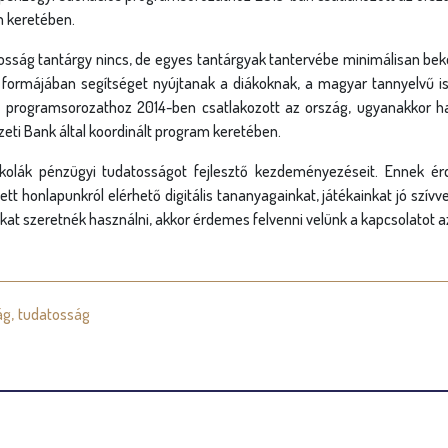
m keretében.
sság tantárgy nincs, de egyes tantárgyak tantervébe minimálisan beker
formájában segítséget nyújtanak a diákoknak, a magyar tannyelvű is
programsorozathoz 2014-ben csatlakozott az ország, ugyanakkor ha
eti Bank által koordinált program keretében.
kolák pénzügyi tudatosságot fejlesztő kezdeményezéseit. Ennek ér
tt honlapunkról elérhető digitális tananyagainkat, játékainkat jó szí
kat szeretnék használni, akkor érdemes felvenni velünk a kapcsolatot 
ág
tudatosság