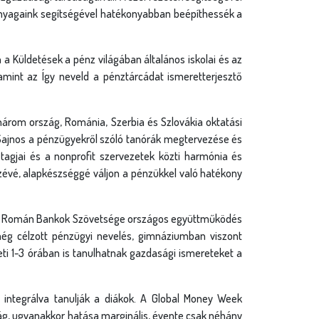
nanyagaink segítségével hatékonyabban beépíthessék a
a Küldetések a pénz világában általános iskolai és az
amint az Így neveld a pénztárcádat ismeretterjesztő
három ország, Románia, Szerbia és Szlovákia oktatási
. Sajnos a pénzügyekről szóló tanórák megtervezése és
tagjai és a nonprofit szervezetek közti harmónia és
évé, alapkészséggé váljon a pénzükkel való hatékony
s a Román Bankok Szövetsége országos együttműködés
még célzott pénzügyi nevelés, gimnáziumban viszont
eti 1-3 órában is tanulhatnak gazdasági ismereteket a
 integrálva tanulják a diákok. A Global Money Week
g, ugyanakkor hatása marginális, évente csak néhány