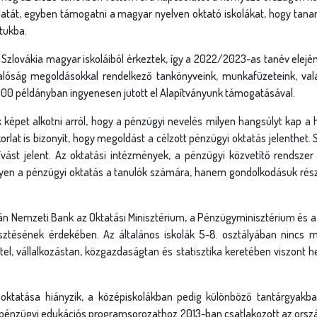
rlatát, egyben támogatni a magyar nyelven oktató iskolákat, hogy ta
tukba.
zlovákia magyar iskoláiból érkeztek, így a 2022/2023-as tanév elején 
 valóság megoldásokkal rendelkező tankönyveink, munkafüzeteink, val
000 példányban ingyenesen jutott el Alapítványunk támogatásával.
képet alkotni arról, hogy a pénzügyi nevelés milyen hangsúlyt kap a 
rlat is bizonyít, hogy megoldást a célzott pénzügyi oktatás jelenthet
vást jelent. Az oktatási intézmények, a pénzügyi közvetítő rendszer 
gyen a pénzügyi oktatás a tanulók számára, hanem gondolkodásuk rész
án Nemzeti Bank az Oktatási Minisztérium, a Pénzügyminisztérium é
sztésének érdekében. Az általános iskolák 5-8. osztályában nincs 
tel, vállalkozástan, közgazdaságtan és statisztika keretében viszont h
 oktatása hiányzik, a középiskolákban pedig különböző tantárgyakba
nzügyi edukációs programsorozathoz 2013-ban csatlakozott az orszá