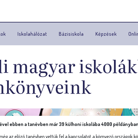
Ugrás a navigációhoz
kok
Iskolahálózat
Bázisiskola
Képzések
Onli
li magyar iskolák
ankönyveink
el ebben a tanévben már 39 külhoni iskolába 4000 példányban 
g az előző tanévben vettük fel a kapcsolatot a környező országok köz