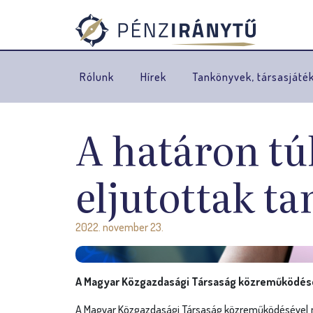
Rólunk
Hírek
Tankönyvek, társasjáté
A határon tú
eljutottak t
2022. november 23.
A Magyar Közgazdasági Társaság közreműködésév
A Magyar Közgazdasági Társaság közreműködésével mé