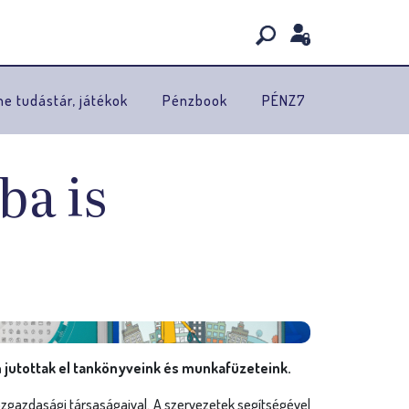
ne tudástár, játékok
Pénzbook
PÉNZ7
ba is
jutottak el tankönyveink és munkafüzeteink.
gazdasági társaságaival. A szervezetek segítségével