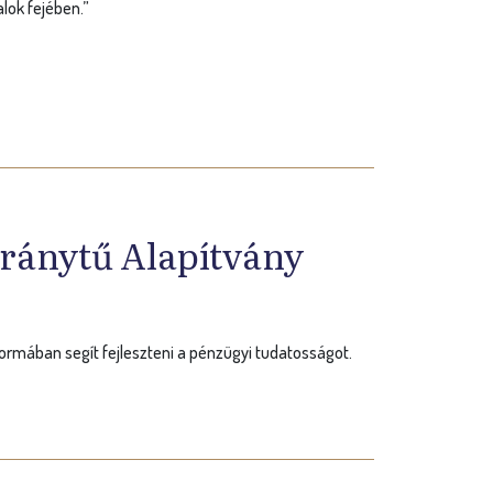
lok fejében.”
ziránytű Alapítvány
formában segít fejleszteni a pénzügyi tudatosságot.