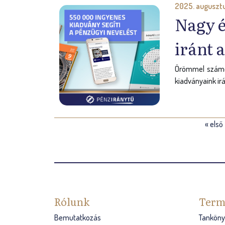
2025. augusztu
Nagy é
iránt 
Örömmel számol
kiadványaink ir
O
« első
l
d
a
l
Rólunk
Term
a
Bemutatkozás
Tanköny