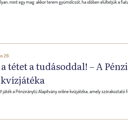
lyan, mint egy mag: akkor terem gyümölcsöt, ha időben elültetjük a fiata
s 26.
a tétet a tudásoddal! – A Pén
 kvízjátéka
t! játék a Pénziránytű Alapítvány online kvízjátéka, amely szórakoztató 