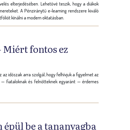
velés elterjedésében. Lehetővé teszik, hogy a diákok
smereteket. A Pénziránytű e-learning rendszere kiváló
fóliót kínálni a modern oktatásban.
Miért fontos ez
z időszak arra szolgál, hogy felhívjuk a figyelmet az
nek — fiataloknak és felnőtteknek egyaránt — érdemes
 épül be a tananyagba