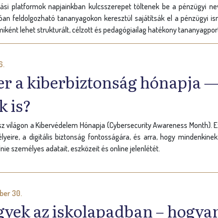
atási platformok napjainkban kulcsszerepet töltenek be a pénzügyi ne
llóan feldolgozható tananyagokon keresztül sajátítsák el a pénzügyi i
miként lehet strukturált, célzott és pedagógiailag hatékony tananyagport
6.
r a kiberbiztonság hónapja — 
 is?
z világon a Kibervédelem Hónapja (Cybersecurity Awareness Month). Ez a
élyeire, a digitális biztonság fontosságára, és arra, hogy mindenki
ie személyes adatait, eszközeit és online jelenlétét.
ber 30.
yek az iskolapadban – hogyan