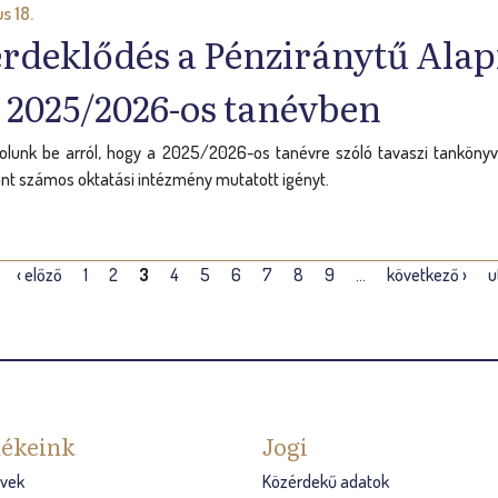
s 18.
rdeklődés a Pénziránytű Alap
a 2025/2026-os tanévben
unk be arról, hogy a 2025/2026-os tanévre szóló tavaszi tankönyvre
ánt számos oktatási intézmény mutatott igényt.
‹ előző
1
2
3
4
5
6
7
8
9
…
következő ›
u
ékeink
Jogi
vek
Közérdekű adatok