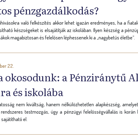
tos pénzgazdálkodás?
kihívásokra való felkészítés akkor lehet igazán eredményes, ha a fia
ítható készségeket is elsajátítják az iskolában. Ilyen készség a pénz
iákok magabiztosan és felelősen léphessenek ki a „nagybetűs életbe”.
ber 22.
a okosodunk: a Pénziránytű Al
ra és iskolába
atosság nem kiváltság, hanem nélkülözhetetlen alapkészség, amelye
 rendszeres testmozgás, úgy a pénzügyi felelősségvállalás is korán
sajátítható el.