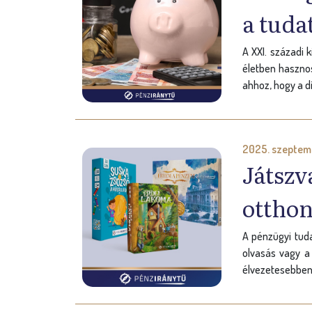
a tuda
A XXI. századi 
életben hasznos
ahhoz, hogy a d
2025. szeptem
Játszv
otthon
A pénzügyi tud
olvasás vagy a
élvezetesebben 