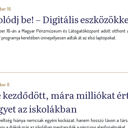
er 16.
lódj be! – Digitális eszközökk
er 16-án a Magyar Pénzmúzeum és Látogatóközpont adott otthont a
” programja keretében ünnepélyesen adták át az első laptopokat.
er 8.
e kezdődött, mára milliókat ért
yet az iskolákban
ltség hiánya nemcsak egyéni kockázat, hanem hosszú távon a társadal
 hogy a diákok már az iskolában megtanulják a pénzügyi alapfogalmakat.