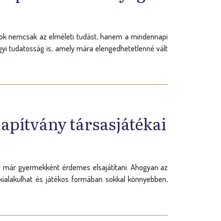
talok nemcsak az elméleti tudást, hanem a mindennapi
ügyi tudatosság is, amely mára elengedhetetlenné vált
apítvány társasjátékai
t már gyermekként érdemes elsajátítani. Ahogyan az
 kialakulhat és játékos formában sokkal könnyebben,