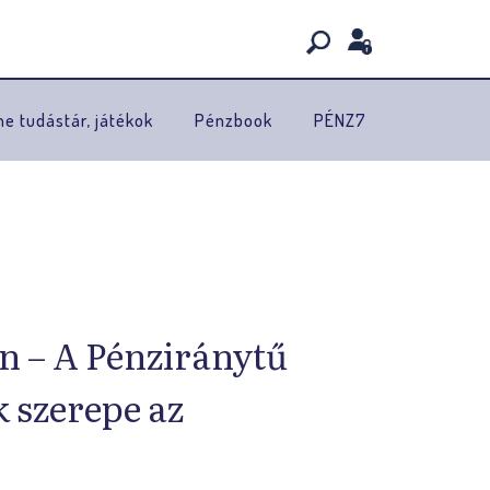
ne tudástár, játékok
Pénzbook
PÉNZ7
en – A Pénziránytű
 szerepe az