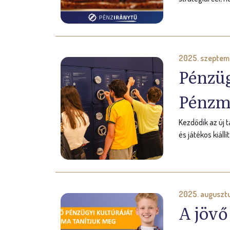
2025. szeptemb
Pénzüg
Pénzm
Kezdődik az új 
és játékos kiál
2025. augusztu
A jövő