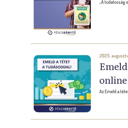
„A tudatosság o
2025. augusztu
Emeld 
online
Az Emeld a téte