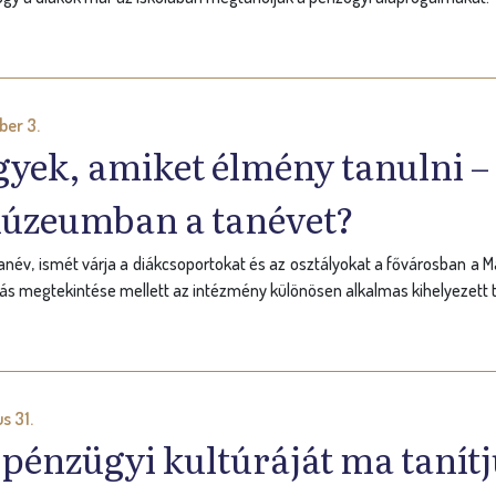
er 3.
yek, amiket élmény tanulni – 
úzeumban a tanévet?
tanév, ismét várja a diákcsoportokat és az osztályokat a fővárosban 
lítás megtekintése mellett az intézmény különösen alkalmas kihelyezett 
s 31.
 pénzügyi kultúráját ma tanít