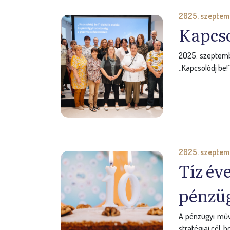
2025. szeptemb
Kapcso
2025. szeptemb
„Kapcsolódj be!
2025. szeptemb
Tíz év
pénzüg
A pénzügyi műve
stratégiai cél,