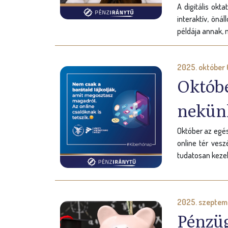
A digitális okt
interaktív, öná
példája annak, 
2025. október 
Októbe
nekünk
Október az egés
online tér vesz
tudatosan kezeln
2025. szeptem
Pénzüg