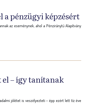
el a pénzügyi képzésért
nnak az eseménynek, ahol a Pénziránytű Alapítvány
 el – így tanítanak
mi jólétet is veszélyezteti – épp ezért lett tíz éve