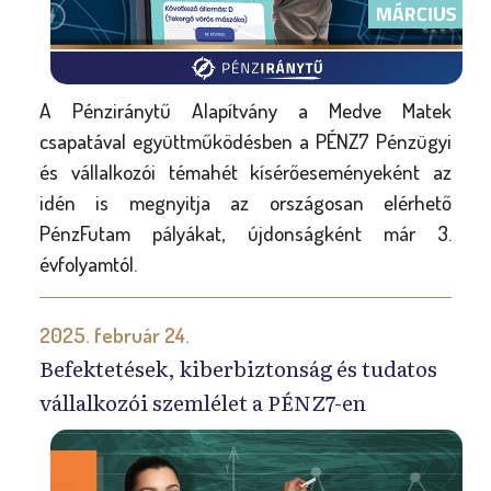
A Pénziránytű Alapítvány a Medve Matek
csapatával együttműködésben a PÉNZ7 Pénzügyi
és vállalkozói témahét kísérőeseményeként az
idén is megnyitja az országosan elérhető
PénzFutam pályákat, újdonságként már 3.
évfolyamtól.
2025. február 24.
Befektetések, kiberbiztonság és tudatos
vállalkozói szemlélet a PÉNZ7-en