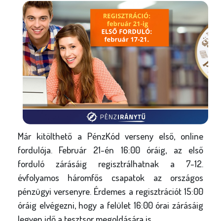
Már kitölthető a PénzKód verseny első, online
fordulója. Február 21-én 16:00 óráig, az első
forduló zárásáig regisztrálhatnak a 7-12.
évfolyamos háromfős csapatok az országos
pénzügyi versenyre. Érdemes a regisztrációt 15:00
óráig elvégezni, hogy a felület 16:00 órai zárásáig
legyen idő a tesztsor megoldására is.