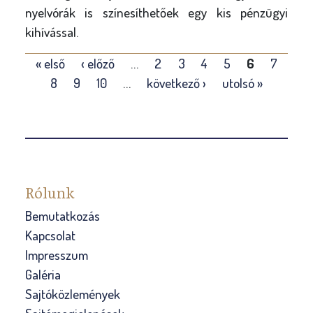
nyelvórák is színesíthetőek egy kis pénzügyi
kihívással.
O
« első
‹ előző
…
2
3
4
5
6
7
l
8
9
10
…
következő ›
utolsó »
d
a
l
a
k
Rólunk
Bemutatkozás
Kapcsolat
Impresszum
Galéria
Sajtóközlemények