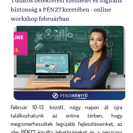
biztonság a PÉNZ7 keretében - online
workshop februárban
Február 10-13. között, négy napon át újra
találkozhatunk az online térben, hogy
megismerhessétek legújabb fejlesztéseinket, az
idei PÉNZ7 kínálta lehetőségeket és a pénzügyi