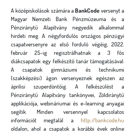
A középiskolások számára a
BankCode
versenyt a
Magyar Nemzeti Bank Pénzmúzeuma és a
Pénziránytű Alapítvány negyedik alkalommal
hirdeti meg. A négyfordulós országos pénzügyi
csapatversenyre az első forduló végéig, 2022.
február 25-ig regisztrálhatnak a 3 fős
diákcsapatok egy felkészítő tanár támogatásával.
A csapatok gimnáziumi és technikumi
(szakképzési) ágon versenyeznek egészen az
áprilisi szuperdöntőig. A felkészülést a
Pénziránytű Alapítvány tankönyvei, Zöldiránytű
applikációja, webináriumai és e-learning anyagai
segítik. Minden versennyel kapcsolatos
információt megtalál a
http://bankcode.hu
oldalon, ahol a csapatok a korábbi évek online