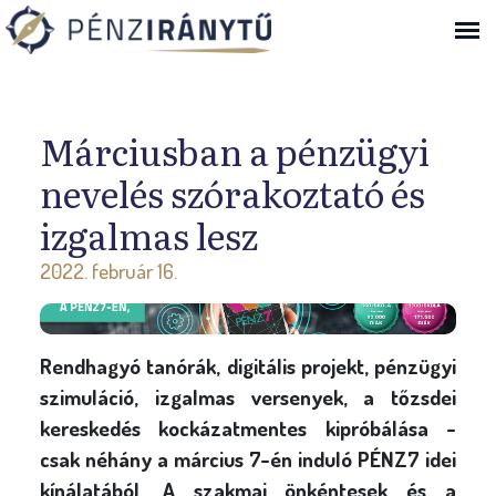
Ugrás a navigációhoz
Márciusban a pénzügyi
nevelés szórakoztató és
izgalmas lesz
2022. február 16.
Rendhagyó tanórák, digitális projekt, pénzügyi
szimuláció, izgalmas versenyek, a tőzsdei
kereskedés kockázatmentes kipróbálása -
csak néhány a március 7-én induló PÉNZ7 idei
kínálatából. A szakmai önkéntesek és a