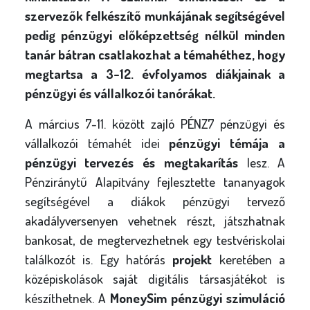
szervezők felkészítő munkájának segítségével
pedig pénzügyi előképzettség nélkül minden
tanár bátran csatlakozhat a témahéthez, hogy
megtartsa a 3-12. évfolyamos diákjainak a
pénzügyi és vállalkozói tanórákat.
A március 7-11. között zajló PÉNZ7 pénzügyi és
vállalkozói témahét idei
pénzügyi témája a
pénzügyi tervezés és megtakarítás
lesz. A
Pénziránytű Alapítvány fejlesztette tananyagok
segítségével a diákok pénzügyi tervező
akadályversenyen vehetnek részt, játszhatnak
bankosat, de megtervezhetnek egy testvériskolai
találkozót is. Egy hatórás
projekt
keretében a
középiskolások saját digitális társasjátékot is
készíthetnek. A
MoneySim pénzügyi szimuláció