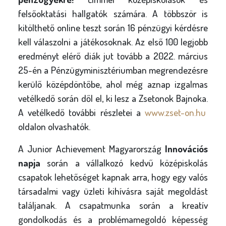
felsőoktatási hallgatók számára. A többször is
kitölthető online teszt során 16 pénzügyi kérdésre
kell válaszolni a játékosoknak. Az első 100 legjobb
eredményt elérő diák jut tovább a 2022. március
25-én a Pénzügyminisztériumban megrendezésre
kerülő középdöntőbe, ahol még aznap izgalmas
vetélkedő során dől el, ki lesz a Zsetonok Bajnoka.
A vetélkedő további részletei a
www.zset-on.hu
oldalon olvashatók.
A Junior Achievement Magyarország
Innovációs
napja
során a vállalkozó kedvű középiskolás
csapatok lehetőséget kapnak arra, hogy egy valós
társadalmi vagy üzleti kihívásra saját megoldást
találjanak. A csapatmunka során a kreatív
gondolkodás és a problémamegoldó képesség