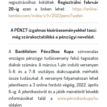
regisztrációhoz kötöttek.
Regisztrálni február
20-ig
ezen a linken lehet:
https://online-
kerdoiv.com/index/v/h/2022penz7webin
A PÉNZ7 izgalmas kísérőeseményekkel teszi
még szórakoztatóbbá a pénzügyi nevelést.
A
BankVelem PénzOkos Kupa
színvonalas
országos pénzügyi tudásverseny felső tagozatos
diákok számára. A március 1-jén induló versenyen
5-6. és a 7-8. osztályos diákcsapatok mérhetik
össze tudásukat. A versenyre folyamatosan lehet
jelentkezni a 3 online forduló végéig, 2022. április
6-ig. A jelentkezésről és a játék menetéről bővebb
információkat talál a
www.penzokoskupa.hu
oldalon.