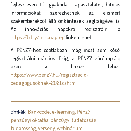
fejlesztésén túl gyakorlati tapasztalatot, hiteles
információkat szerezhetnek az elismert
szakemberekből álló önkéntesek segítségével is.
Az innovációs napokra regisztrálni a
https://bit.ly/innonapreg
linken lehet.
A PÉNZ7-hez csatlakozni még most sem késő,
regisztrálni március 11-ig, a PÉNZ7 zárónapjáig
ezen a linken lehet:
https://www.penz7.hu/regisztracio-
pedagogusoknak-2021.cshtml
címkék:
Bankcode
e-learning
Pénz7
pénzügyi oktatás
pénzügyi tudatosság
tudatosság
verseny
webinárium