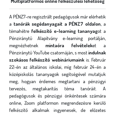
Multiplatformos online felkészülési lehetőség
A PÉNZ7-re regisztrált pedagógusok már elérhetik
a
tanórák segédanyagait a PÉNZ7 oldalon
, a
témahétre
felkészítő e-learning tananyag
ot a
Pénziránytű Alapítvány e-learning portálján,
megnézhetnek
mintaóra felvételek
et a
Pénziránytű YouTube csatornáján, s most
indulnak
szokásos felkészítő webináriumaink
is. Február
22-én az általános iskolai, míg február 24-én a
középiskolás tananyagok segítségével mutatjuk
meg, hogyan érdemes megtartani a pénzügyi
tervezés, megtakarítás téma tanóráit. A
pedagógusok és pénzügyi önkéntesek számára
online, Zoom platformon megrendezésre kerülő
felkészítő alkalmak ingyenesek, de előzetes