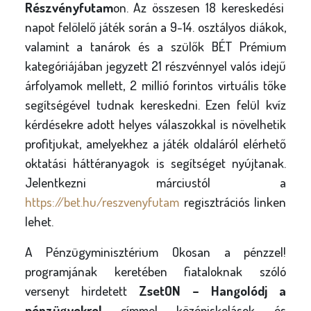
Részvényfutam
on. Az összesen 18 kereskedési
napot felölelő játék során a 9-14. osztályos diákok,
valamint a tanárok és a szülők BÉT Prémium
kategóriájában jegyzett 21 részvénnyel valós idejű
árfolyamok mellett, 2 millió forintos virtuális tőke
segítségével tudnak kereskedni. Ezen felül kvíz
kérdésekre adott helyes válaszokkal is növelhetik
profitjukat, amelyekhez a játék oldaláról elérhető
oktatási háttéranyagok is segítséget nyújtanak.
Jelentkezni márciustól a
https://bet.hu/reszvenyfutam
regisztrációs linken
lehet.
A Pénzügyminisztérium Okosan a pénzzel!
programjának keretében fiataloknak szóló
versenyt hirdetett
ZsetON – Hangolódj a
pénzügyekre!
címmel középiskolások és