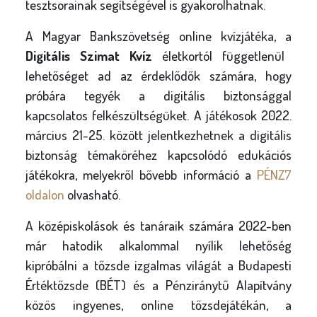
tesztsorainak segítségével is gyakorolhatnak.
A Magyar Bankszövetség online kvízjátéka, a
Digitális Szimat Kvíz
életkortól függetlenül
lehetőséget ad az érdeklődők számára, hogy
próbára tegyék a digitális biztonsággal
kapcsolatos felkészültségüket. A játékosok 2022.
március 21-25. között jelentkezhetnek a digitális
biztonság témaköréhez kapcsolódó edukációs
játékokra, melyekről bővebb információ a
PÉNZ7
oldalon
olvasható.
A középiskolások és tanáraik számára 2022-ben
már hatodik alkalommal nyílik lehetőség
kipróbálni a tőzsde izgalmas világát a Budapesti
Értéktőzsde (BÉT) és a Pénziránytű Alapítvány
közös ingyenes, online tőzsdejátékán, a