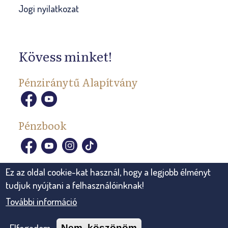
Jogi nyilatkozat
Kövess minket!
Pénziránytű Alapítvány
Pénzbook
Ez az oldal cookie-kat használ, hogy a legjobb élményt
tudjuk nyújtani a felhasználóinknak!
További információ
© 2026, Pénziránytű Alapítvány Minden jog fenntartva.
Elfogadom
Nem, köszönöm