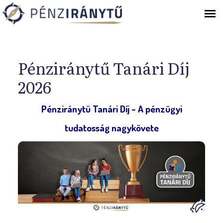
Ugrás a navigációhoz
Pénziránytű Tanári Díj
2026
Pénziránytű Tanári Díj - A pénzügyi
tudatosság nagykövete