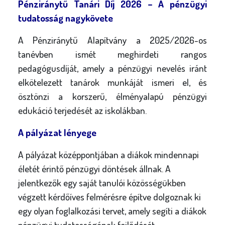
Pénziránytű Tanári Díj 2026 – A pénzügyi
tudatosság nagykövete
A Pénziránytű Alapítvány a 2025/2026-os
tanévben ismét meghirdeti rangos
pedagógusdíját, amely a pénzügyi nevelés iránt
elkötelezett tanárok munkáját ismeri el, és
ösztönzi a korszerű, élményalapú pénzügyi
edukáció terjedését az iskolákban.
A pályázat lényege
A pályázat középpontjában a diákok mindennapi
életét érintő pénzügyi döntések állnak. A
jelentkezők egy saját tanulói közösségükben
végzett kérdőíves felmérésre építve dolgoznak ki
egy olyan foglalkozási tervet, amely segíti a diákok
pénzügyi tudatosságának fejlődését.