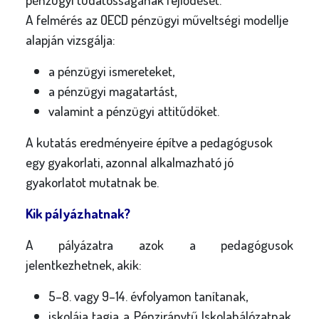
A felmérés az OECD pénzügyi műveltségi modellje
alapján vizsgálja:
a pénzügyi ismereteket,
a pénzügyi magatartást,
valamint a pénzügyi attitűdöket.
A kutatás eredményeire építve a pedagógusok
egy gyakorlati, azonnal alkalmazható jó
gyakorlatot mutatnak be.
Kik pályázhatnak?
A pályázatra azok a pedagógusok
jelentkezhetnek, akik:
5–8. vagy 9–14. évfolyamon tanítanak,
iskolája tagja a Pénziránytű Iskolahálózatnak,