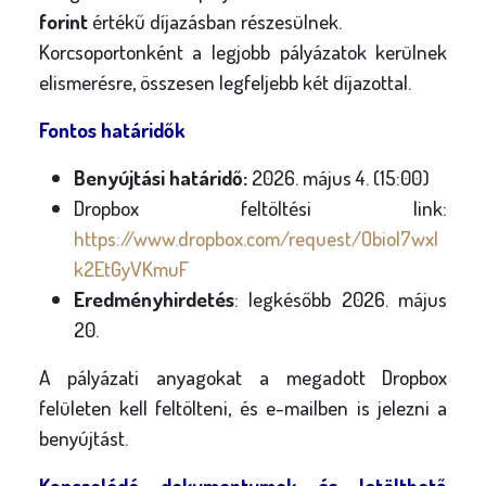
forint
értékű díjazásban részesülnek.
Korcsoportonként a legjobb pályázatok kerülnek
elismerésre, összesen legfeljebb két díjazottal.
Fontos határidők
Benyújtási határidő:
2026. május 4. (15:00)
Dropbox feltöltési link:
https://www.dropbox.com/request/ObioI7wxl
k2EtGyVKmuF
Eredményhirdetés
: legkésőbb 2026. május
20.
A pályázati anyagokat a megadott Dropbox
felületen kell feltölteni, és e-mailben is jelezni a
benyújtást.
Kapcsolódó dokumentumok és letölthető