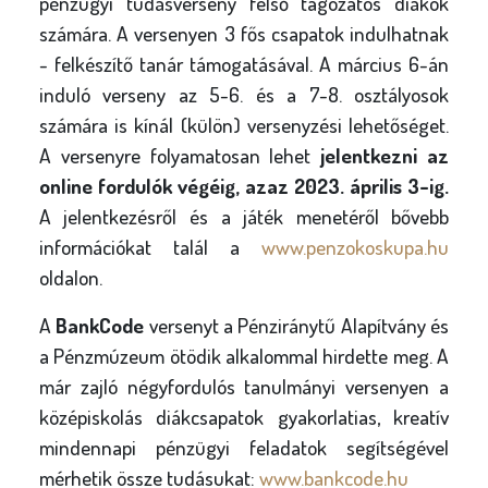
pénzügyi tudásverseny felső tagozatos diákok
számára. A versenyen 3 fős csapatok indulhatnak
- felkészítő tanár támogatásával. A március 6-án
induló verseny az 5-6. és a 7-8. osztályosok
számára is kínál (külön) versenyzési lehetőséget.
A versenyre folyamatosan lehet
jelentkezni az
online fordulók végéig, azaz 2023. április 3-ig.
A jelentkezésről és a játék menetéről bővebb
információkat talál a
www.penzokoskupa.hu
oldalon.
A
BankCode
versenyt a Pénziránytű Alapítvány és
a Pénzmúzeum ötödik alkalommal hirdette meg. A
már zajló négyfordulós tanulmányi versenyen a
középiskolás diákcsapatok gyakorlatias, kreatív
mindennapi pénzügyi feladatok segítségével
mérhetik össze tudásukat:
www.bankcode.hu