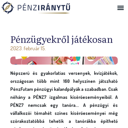
Ugrás a navigációhoz
Pénzügyekről játékosan
2023. február 15.
Népszerű és gyakorlatias versenyek, kvízjátékok,
országosan több mint 160 helyszínen játszható
PénzFutam pénzügyi kalandpályák a szabadban. Csak
néhány a PÉNZ7 izgalmas kísérőeseményeiből. A
PÉNZ7 nemcsak egy tanóra... A pénzügyi és
vállalkozói témahét színes kísérőeseményei még
szórakoztatóbbá tehetik a tanórákba építhető