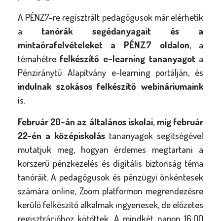
A PÉNZ7-re regisztrált pedagógusok már elérhetik
a
tanórák segédanyagait és a
mintaórafelvételeket a PÉNZ7 oldalon
, a
témahétre
felkészítő e-learning tananyagot
a
Pénziránytű Alapítvány e-learning portálján, és
indulnak szokásos felkészítő webináriumaink
is.
Február 20-án az általános iskolai, míg február
22-én a középiskolás
tananyagok segítségével
mutatjuk meg, hogyan érdemes megtartani a
korszerű pénzkezelés és digitális biztonság téma
tanóráit. A pedagógusok és pénzügyi önkéntesek
számára online, Zoom platformon megrendezésre
kerülő felkészítő alkalmak ingyenesek, de előzetes
regisztrációhoz kötöttek. A mindkét napon 16:00