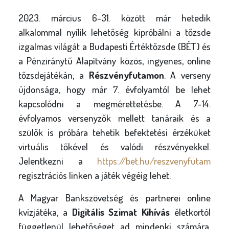
2023. március 6-31. között már hetedik
alkalommal nyílik lehetőség kipróbálni a tőzsde
izgalmas világát a Budapesti Értéktőzsde (BÉT) és
a Pénziránytű Alapítvány közös, ingyenes, online
tőzsdejátékán, a
Részvényfutamon
. A verseny
újdonsága, hogy már 7. évfolyamtól be lehet
kapcsolódni a megmérettetésbe. A 7-14.
évfolyamos versenyzők mellett tanáraik és a
szülők is próbára tehetik befektetési érzéküket
virtuális tőkével és valódi részvényekkel.
Jelentkezni a
https://bet.hu/reszvenyfutam
regisztrációs linken a játék végéig lehet.
A Magyar Bankszövetség és partnerei online
kvízjátéka, a
Digitális Szimat Kihívás
életkortól
függetlenül lehetőséget ad mindenki számára,