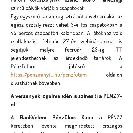
szintű pályák várják a csapatokat.
Egy egyszerű tanári regisztrációt követően akár az
egész osztály részt vehet 3-4 fős csapatokban a
45 perces szabadtéri kalandban. A játékhoz való
csatlakozást február 27-én webináriummal is
segítjük, melyre február 23-ig
ITT
jelentkezhetnek az érdeklődő tanárok. A
PénzFutam játékról a
https://penziranytu.hu/penzfutam
oldalon
olvashatnak bővebben.
A versenyek izgalma idén is színesíti a PÉNZ7-
et
A
BankVelem PénzOkos Kupa
a PÉNZ7
keretében évente meghirdetett országos