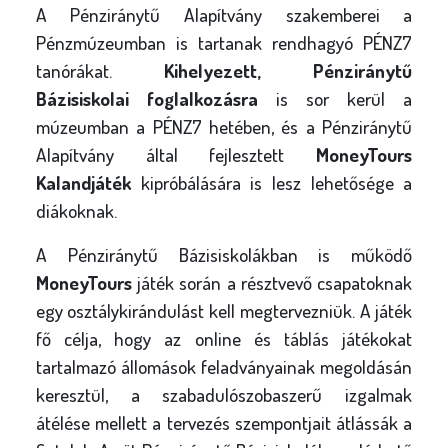
A Pénziránytű Alapítvány szakemberei a
Pénzmúzeumban is tartanak rendhagyó PÉNZ7
tanórákat.
Kihelyezett, Pénziránytű
Bázisiskolai foglalkozásra
is sor kerül a
múzeumban a PÉNZ7 hetében, és a Pénziránytű
Alapítvány által fejlesztett
MoneyTours
Kalandjáték
kipróbálására is lesz lehetősége a
diákoknak.
A Pénziránytű Bázisiskolákban is működő
MoneyTours
játék során a résztvevő csapatoknak
egy osztálykirándulást kell megtervezniük. A játék
fő célja, hogy az online és táblás játékokat
tartalmazó állomások feladványainak megoldásán
keresztül, a szabadulószobaszerű izgalmak
átélése mellett a tervezés szempontjait átlássák a