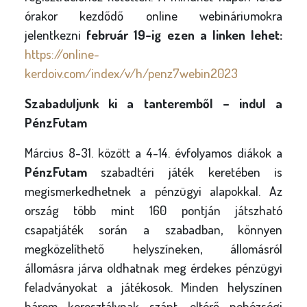
órakor kezdődő online webináriumokra
jelentkezni
február 19-ig ezen a linken lehet:
https://online-
kerdoiv.com/index/v/h/penz7webin2023
Szabaduljunk ki a tanteremből – indul a
PénzFutam
Március 8-31. között a 4-14. évfolyamos diákok a
PénzFutam
szabadtéri játék keretében is
megismerkedhetnek a pénzügyi alapokkal. Az
ország több mint 160 pontján játszható
csapatjáték során a szabadban, könnyen
megközelíthető helyszíneken, állomásról
állomásra járva oldhatnak meg érdekes pénzügyi
feladványokat a játékosok. Minden helyszínen
három korosztálynak szánt, eltérő nehézségi