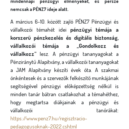
mindennapi pénzügyi élményeket, és persze
nemcsak a PÉNZ7 ideje alatt.
A március 6-10. között zajló PÉNZ7 Pénzügyi és
vállalkozói témahét idei
pénzügyi témája a
korszerű pénzkezelés és digitális biztonság,
vállalkozói témája a „Gondolkozz és
vállalkozz”
lesz. A pénzügyi tananyagokat a
Pénziránytű Alapítvány, a vállalkozói tananyagokat
a JAM Alapítvány készíti évek óta. A szakmai
önkéntesek és a szervezők felkészítő munkájának
segítségével pénzügyi előképzettség nélkül is
minden tanár bátran csatlakozhat a témahéthez,
hogy megtartsa diákjainak a pénzügyi és
vállalkozói tanórákat:
https://www.penz7.hu/regisztracio-
pedagogusoknak-2022.cshtml