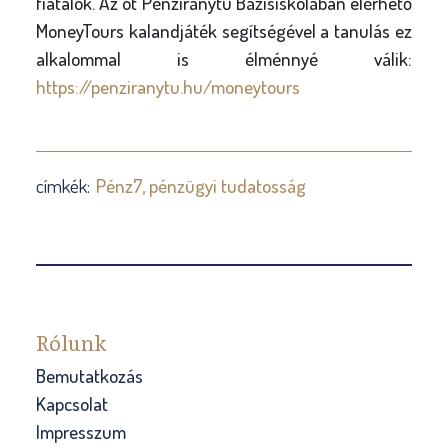
fiatalok. Az öt Pénziránytű Bázisiskolában elérhető
MoneyTours kalandjáték segítségével a tanulás ez
alkalommal is élménnyé válik:
https://penziranytu.hu/moneytours
címkék:
Pénz7
pénzügyi tudatosság
Rólunk
Bemutatkozás
Kapcsolat
Impresszum