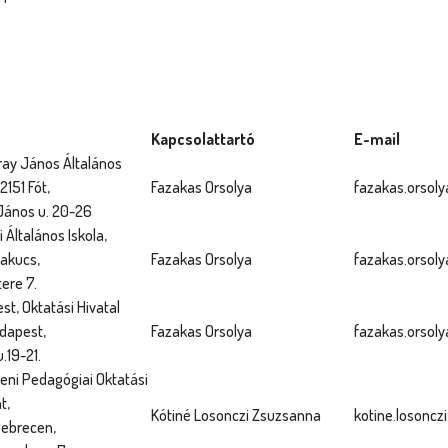
Kapcsolattartó
E-mail
ray János Általános
2151 Fót,
Fazakas Orsolya
fazakas.orsoly
János u. 20-26
 Általános Iskola,
akucs,
Fazakas Orsolya
fazakas.orsoly
ere 7.
t, Oktatási Hivatal
udapest,
Fazakas Orsolya
fazakas.orsoly
.19-21.
eni Pedagógiai Oktatási
t,
Kótiné Losonczi Zsuzsanna
kotine.losoncz
ebrecen,