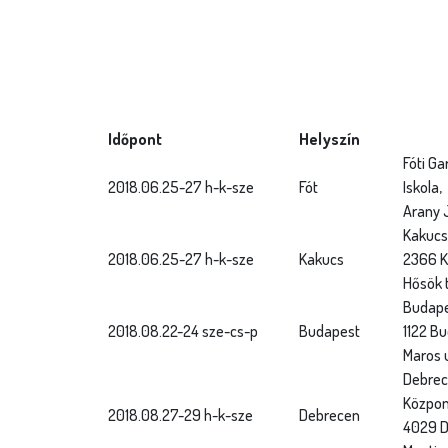
Időpont
Helyszín
Fóti Ga
2018.06.25-27 h-k-sze
Fót
Iskola, 
Arany 
Kakucsi
2018.06.25-27 h-k-sze
Kakucs
2366 K
Hősök t
Budapes
2018.08.22-24 sze-cs-p
Budapest
1122 B
Maros u
Debrec
Közpon
2018.08.27-29 h-k-sze
Debrecen
4029 D