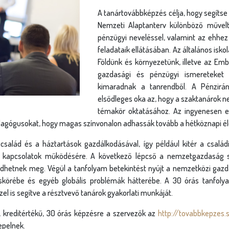
A tanártovábbképzés célja, hogy segítse
Nemzeti Alaptanterv különböző művelt
pénzügyi neveléssel, valamint az ehhez
feladataik ellátásában. Az általános iskol
Földünk és környezetünk, illetve az Em
gazdasági és pénzügyi ismereteket
kimaradnak a tanrendből. A Pénzirány
elsődleges oka az, hogy a szaktanárok 
témakör oktatásához. Az ingyenesen el
pedagógusokat, hogy magas színvonalon adhassák tovább a hétköznapi él
salád és a háztartások gazdálkodásával, így például kitér a családi 
ci kapcsolatok működésére. A következő lépcső a nemzetgazdaság 
edhetnek meg. Végül a tanfolyam betekintést nyújt a nemzetközi gaz
körébe és egyéb globális problémák hátterébe. A 30 órás tanfolya
zel is segítve a résztvevő tanárok gyakorlati munkáját.
 kreditértékű, 30 órás képzésre a szervezők az
http://tovabbkepzes.s
epelnek.