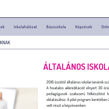
Ugrás a navigációhoz
kok
Iskolahálózat
Bázisiskola
Képzések
Onli
OKNAK
ÁLTALÁNOS ISKO
2016 őszétől általános iskolai tanárok s
A hivatalos akkreditációt elnyert 30 ó
pedagógusok szakszerű felkészítést
oktatásához. A pilot program keretében
vett részt a képzéseinken.