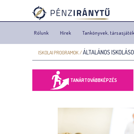
Rólunk
Hírek
Tankönyvek, társasjáté
ÁLTALÁNOS ISKOLÁS
ISKOLAI PROGRAMOK
/
J
e
l
TANÁRTOVÁBBKÉPZÉS
e
n
l
e