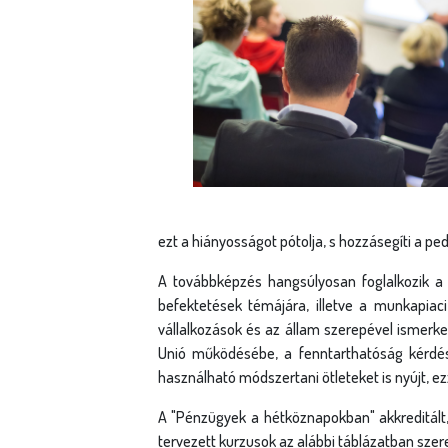
g
i
h
e
l
y
ezt a hiányosságot pótolja, s hozzásegíti a 
A továbbképzés hangsúlyosan foglalkozik a c
befektetések témájára, illetve a munkapia
vállalkozások és az állam szerepével ismerk
Unió működésébe, a fenntarthatóság kérdés
használható módszertani ötleteket is nyújt, ez
A "Pénzügyek a hétköznapokban" akkreditált,
tervezett kurzusok az alábbi táblázatban szer