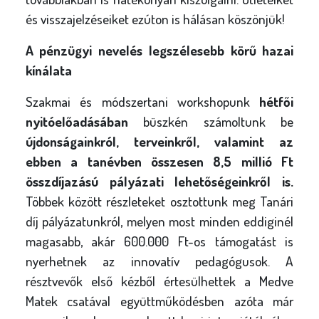
és visszajelzéseiket ezúton is hálásan köszönjük!
A pénzügyi nevelés legszélesebb körű hazai
kínálata
Szakmai és módszertani workshopunk
hétfői
nyitóelőadásában
büszkén számoltunk be
újdonságainkról, terveinkről, valamint az
ebben a tanévben összesen 8,5 millió Ft
összdíjazású pályázati lehetőségeinkről is.
Többek között részleteket osztottunk meg Tanári
díj pályázatunkról, melyen most minden eddiginél
magasabb, akár 600.000 Ft-os támogatást is
nyerhetnek az innovatív pedagógusok. A
résztvevők első kézből értesülhettek a Medve
Matek csatával együttműködésben azóta már