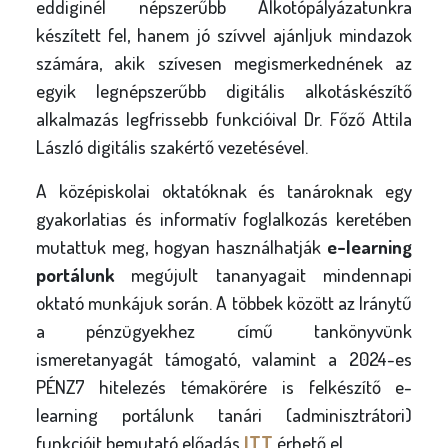
eddiginél népszerűbb Alkotópályázatunkra
készített fel, hanem jó szívvel ajánljuk mindazok
számára, akik szívesen megismerkednének az
egyik legnépszerűbb digitális alkotáskészítő
alkalmazás legfrissebb funkcióival Dr. Főző Attila
László digitális szakértő vezetésével.
A középiskolai oktatóknak és tanároknak egy
gyakorlatias és informatív foglalkozás keretében
mutattuk meg, hogyan használhatják
e-learning
portálunk
megújult tananyagait mindennapi
oktató munkájuk során. A többek között az Iránytű
a pénzügyekhez című tankönyvünk
ismeretanyagát támogató, valamint a 2024-es
PÉNZ7 hitelezés témakörére is felkészítő e-
learning portálunk tanári (adminisztrátori)
funkcióit bemutató előadás
ITT
érhető el.