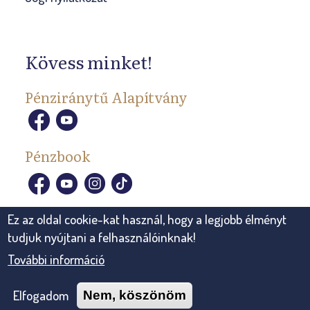
Kövess minket!
Pénziránytű Alapítvány
Pénzbook
Ez az oldal cookie-kat használ, hogy a legjobb élményt
tudjuk nyújtani a felhasználóinknak!
További információ
© 2026, Pénziránytű Alapítvány Minden jog fenntartva.
Elfogadom
Nem, köszönöm