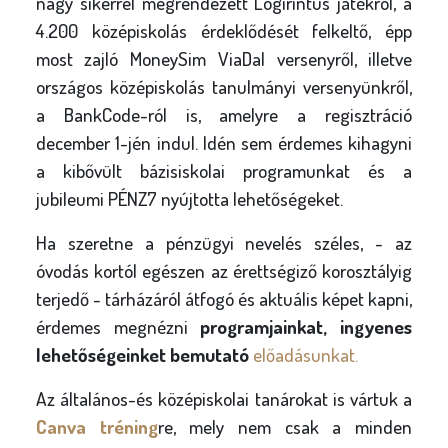
nagy sikerrel megrendezett Logirintus játékról, a
4.200 középiskolás érdeklődését felkeltő, épp
most zajló MoneySim ViaDal versenyről, illetve
országos középiskolás tanulmányi versenyünkről,
a BankCode-ról is, amelyre a regisztráció
december 1-jén indul. Idén sem érdemes kihagyni
a kibővült bázisiskolai programunkat és a
jubileumi PÉNZ7 nyújtotta lehetőségeket.
Ha szeretne a pénzügyi nevelés széles, - az
óvodás kortól egészen az érettségiző korosztályig
terjedő - tárházáról átfogó és aktuális képet kapni,
érdemes megnézni
programjainkat, ingyenes
lehetőségeinket bemutató
előadásunkat.
Az általános-és középiskolai tanárokat is vártuk a
Canva tréning
re, mely nem csak a minden