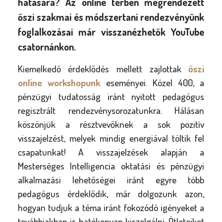
hatására? Az online térben megrendezett
őszi szakmai és módszertani rendezvényünk
foglalkozásai már visszanézhetők YouTube
csatornánkon
.
Kiemelkedő érdeklődés mellett zajlottak
őszi
online workshopunk
eseményei. Közel 400, a
pénzügyi tudatosság iránt nyitott pedagógus
regisztrált rendezvénysorozatunkra. Hálásan
köszönjük a résztvevőknek a sok pozitív
visszajelzést, melyek mindig energiával töltik fel
csapatunkat! A visszajelzések alapján a
Mesterséges Intelligencia oktatási és pénzügyi
alkalmazási lehetőségei iránt egyre több
pedagógus érdeklődik, már dolgozunk azon,
hogyan tudjuk a téma iránt fokozódó igényeket a
továbbiakban is hatékonyan kiszolgálni. Ötleteiket