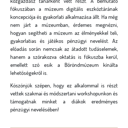
közgazdász tanárként vett részt. A bemutató
fókuszában a múzeum digitális eszköztárának
koncepciója és gyakorlati alkalmazása állt. Ha még
nem járt a múzeumban, érdemes megnézni,
hogyan segítheti a múzeum az élményekkel teli,
gyakorlatias és játékos pénzügyi nevelést. Az
előadás során nemcsak az átadott tudáselemek,
hanem a szórakozva oktatás is fókuszba kerül,
emellett szó esik a Bőröndmúzeum kínálta
lehetőségekről is.
Köszönjük szépen, hogy ez alkalommal is részt
vettek szakmai és módszertani workshopunkon és
támogatnak minket a diákok eredményes
pénzügyi nevelésében!