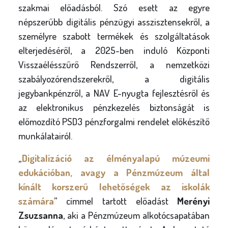
szakmai előadásból. Szó esett az egyre
népszerűbb digitális pénzügyi asszisztensekről, a
személyre szabott termékek és szolgáltatások
elterjedéséről, a 2025-ben induló Központi
Visszaélésszűrő Rendszerről, a nemzetközi
szabályozórendszerekről, a digitális
jegybankpénzről, a NAV E-nyugta fejlesztésről és
az elektronikus pénzkezelés biztonságát is
előmozdító PSD3 pénzforgalmi rendelet előkészítő
munkálatairól.
„
Digitalizáció az élményalapú múzeumi
edukációban, avagy a Pénzmúzeum által
kínált korszerű lehetőségek az iskolák
számára
” címmel tartott előadást
Merényi
Zsuzsanna
, aki a Pénzmúzeum alkotócsapatában