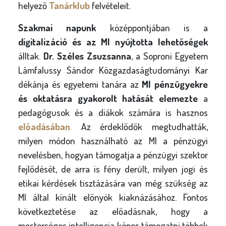
helyező
Tanárklub
felvételeit.
Szakmai napunk
középpontjában is a
digitalizáció és az MI nyújtotta lehetőségek
álltak.
Dr. Széles Zsuzsanna
, a Soproni Egyetem
Lámfalussy Sándor Közgazdaságtudományi Kar
dékánja és egyetemi tanára az
MI pénzügyekre
és oktatásra gyakorolt hatását elemezte
a
pedagógusok és a diákok számára is hasznos
előadásában
.
Az érdeklődők megtudhatták,
milyen módon használható az MI a pénzügyi
nevelésben, hogyan támogatja a pénzügyi szektor
fejlődését, de arra is fény derült, milyen jogi és
etikai kérdések tisztázására van még szükség az
MI által kínált előnyök kiaknázásához. Fontos
következtetése az előadásnak, hogy a
mesterséges intelligencia képes támogatni többek