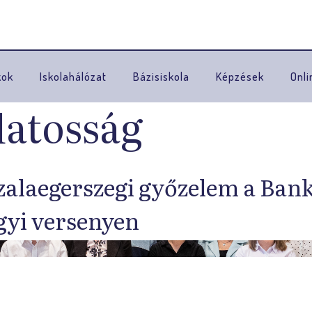
Ugrás a navigációhoz
kok
Iskolahálózat
Bázisiskola
Képzések
Onli
datosság
zalaegerszegi győzelem a Ban
yi versenyen