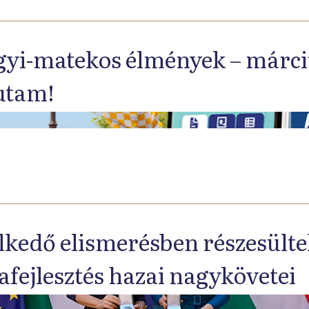
yi-matekos élmények – március
utam!
kedő elismerésben részesülte
afejlesztés hazai nagykövetei