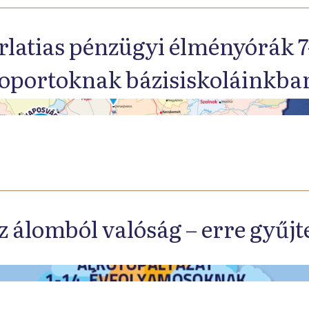
latias pénzügyi élményórák 7
oportoknak bázisiskoláinkba
sz álomból valóság – erre gyűj