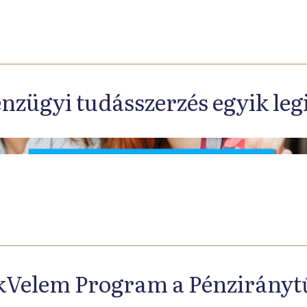
pénzügyi tudásszerzés egyik l
Velem Program a Pénziránytű