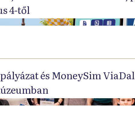
s 4-től
pályázat és MoneySim ViaDal 
úzeumban