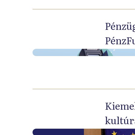
Pénzüg
PénzF
Kiemel
kultúr