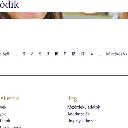
tódik
 előző
…
6
7
8
9
10
11
12
13
14
…
következő ›
ékeink
Jogi
vek
Közérdekű adatok
yok
Adatkezelés
átékok
Jogi nyilatkozat
s tananyagok