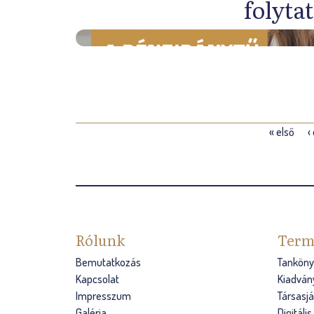
folyta
O
« első
‹
l
d
a
l
Rólunk
Term
a
Bemutatkozás
Tanköny
Kapcsolat
Kiadván
k
Impresszum
Társasj
Galéria
Digitáli