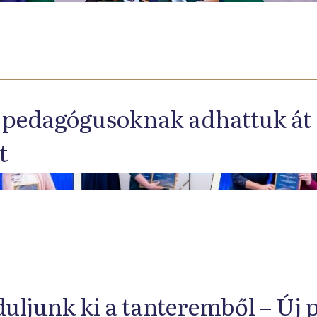
 pedagógusoknak adhattuk át 
t
uljunk ki a tanteremből – Új