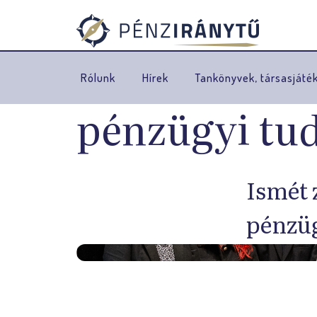
Rólunk
Hírek
Tankönyvek, társasjáté
pénzügyi tu
Ismét 
pénzüg