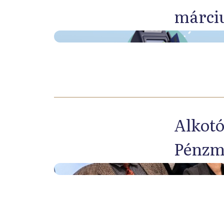
márciu
Alkotó
Pénzm