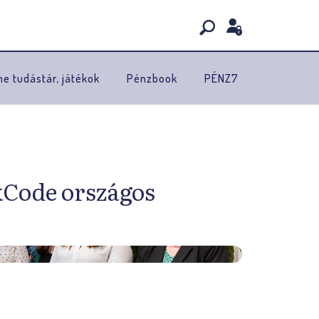
ne tudástár, játékok
Pénzbook
PÉNZ7
kCode országos
K
ö
z
e