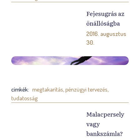
n
é
Fejesugrás az
v
önállóságba
e
2016. augusztus
s
30.
d
i
A
á
z
k
i
o
s
címkék:
megtakarítás
,
pénzügyi tervezés
,
k
k
tudatosság
s
o
o
l
Malacpersely
k
a
vagy
s
k
bankszámla?
z
e