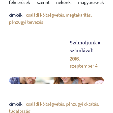
l
felmérések szerint nekünk, magyaroknak
érdemes ennek kapcsán megállnunk egy
y
címkék:
családi költségvetés
,
megtakarítás
,
pillanatra, hiszen megtakarítás és pénzügyi
pénzügyi tervezés
tervezés terén bizony van még hova fejlődnünk.
De miképpen kezdjünk hozzá, hogyan tegyük meg
az első lépéseket? Ehhez adunk tippeket.
Számoljunk a
számlával!
2016.
szeptember 4.
A
t
i
z
címkék:
családi költségvetés
,
pénzügyi oktatás
,
e
tudatosság