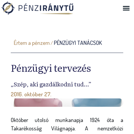
Ugrás a navigációhoz
J
Értem a pénzem
PÉNZÜGYI TANÁCSOK
/
e
l
Pénzügyi tervezés
e
n
l
„Szép, aki gazdálkodni tud…”
e
2016. október 27.
g
i
h
Október utolsó munkanapja 1924 óta a
e
Takarékosság Világnapja. A nemzetközi