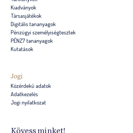
Kiadványok
r
Társasjátékok
e
Digitális tananyagok
d
Pénzügyi személyiségtesztek
m
PÉNZ7 tananyagok
é
Kutatások
n
y
e
k
Jogi
é
Közérdekű adatok
n
Adatkezelés
t
Jogi nyilatkozat
i
d
é
Kövess minket!
n