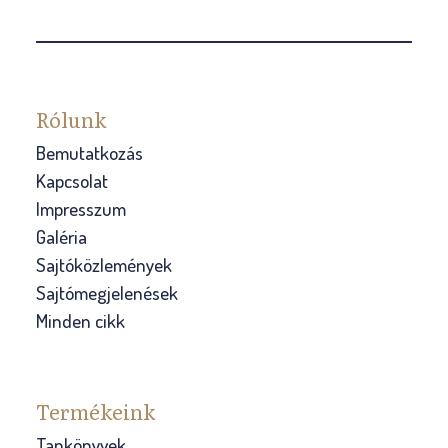
a
e
l
l
a
ő
k
k
Rólunk
é
Bemutatkozás
s
Kapcsolat
z
Impresszum
í
Galéria
t
Sajtóközlemények
ő
Sajtómegjelenések
m
Minden cikk
u
n
k
Termékeink
a
Tankönyvek
e