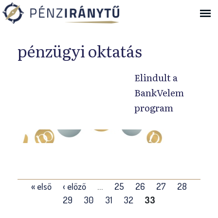
Ugrás a navigációhoz
pénzügyi oktatás
Elindult a
BankVelem
program
H
o
s
s
O
« első
‹ előző
…
25
26
27
28
z
l
29
30
31
32
33
a
d
s