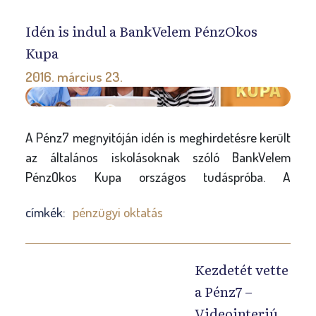
l
y
Idén is indul a BankVelem PénzOkos
Kupa
2016. március 23.
A Pénz7 megnyitóján idén is meghirdetésre került
az általános iskolásoknak szóló BankVelem
PénzOkos Kupa országos tudáspróba. A
háromfordulós verseny első két fordulója online
címkék:
pénzügyi oktatás
felületen zajlik; az ezekből továbbjutó hét
legeredményesebb csapat kerül be a döntőbe,
melynek során a játékosok egy neves tagokból álló
Kezdetét vette
zsűri előtt mérik össze tudásukat az értékes
a Pénz7 –
nyereményekért.
Videointerjú