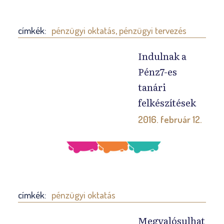
g
n
y
d
é
címkék:
pénzügyi oktatás
,
pénzügyi tervezés
e
r
n
Indulnak a
d
v
Pénz7-es
e
á
tanári
k
r
l
felkészítések
a
ő
2016. február 12.
k
d
o
é
H
z
s
a
á
m
m
s
e
a
t
címkék:
pénzügyi oktatás
l
r
f
l
o
Megvalósulhat
e