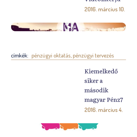
2016. március 10.
M
á
r
c
címkék:
pénzügyi oktatás
,
pénzügyi tervezés
i
u
Kiemelkedő
s
siker a
7
második
-
magyar Pénz7
é
2016. március 4.
n
n
M
a
i