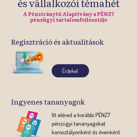
és vállalkozói témahét
A Pénziránytű Alapítvány a PÉNZ7
pénzügyi tartalomfejlesztője
Regisztráció és aktualitások
Érdekel
Ingyenes tananyagok
Itt eléred a korábbi PÉNZ7
pénzügyi tananyagokat
korosztályonként és évenként