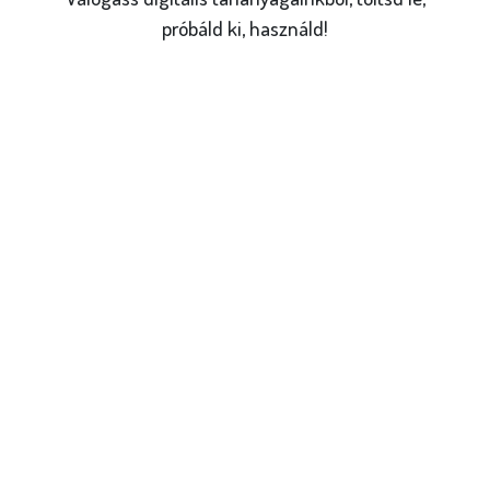
próbáld ki, használd!
Online játékok,
kiadványok
Válogass kedvedre a tanórákon
azonnal bevethető online
játékaink, pénzügyi