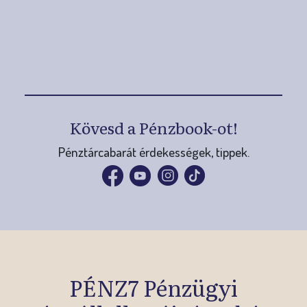
Indulj diákversenyeken, vegyél
részt pályázatokon!
E-learning
Készülj fel pénzügyi döntéseidre
digitálisan!
Kövesd a Pénzbook-ot!
Pénztárcabarát érdekességek, tippek.
Mobilappok, kiadványok
PÉNZ7 Pénzügyi