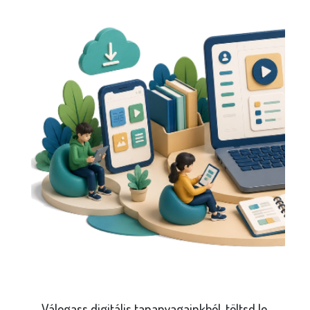
Válogass digitális tananyagainkból, töltsd le,