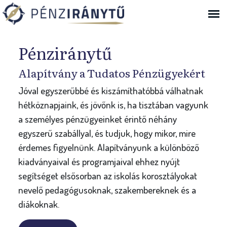
Ugrás a navigációhoz
Bejelentkezés
Pénziránytű
Alapítvány a Tudatos Pénzügyekért
Jóval egyszerűbbé és kiszámíthatóbbá válhatnak
hétköznapjaink, és jövőnk is, ha tisztában vagyunk
a személyes pénzügyeinket érintő néhány
egyszerű szabállyal, és tudjuk, hogy mikor, mire
érdemes figyelnünk. Alapítványunk a különböző
kiadványaival és programjaival ehhez nyújt
segítséget elsősorban az iskolás korosztályokat
nevelő pedagógusoknak, szakembereknek és a
diákoknak.