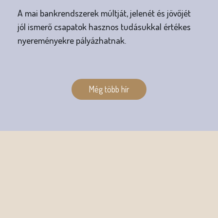
A mai bankrendszerek múltját, jelenét és jövőjét
jól ismerő csapatok hasznos tudásukkal értékes
nyereményekre pályázhatnak.
O
l
Még több hír
d
a
l
a
k