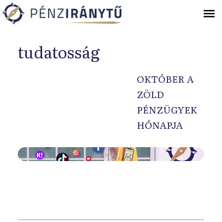
Ugrás a navigációhoz
tudatosság
OKTÓBER A
ZÖLD
PÉNZÜGYEK
HÓNAPJA
A
d
i
á
k