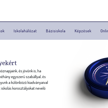
Ugrás a navigációhoz
kok
Iskolahálózat
Bázisiskola
Képzések
Onli
yekért
znapjaink, és jövőnk is, ha
éhány egyszerű szabállyal, és
nyunk a különböző kiadványaival
 iskolás korosztályokat nevelő