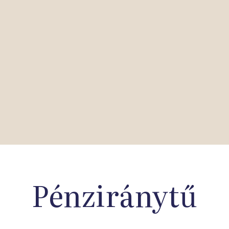
Pénziránytű
Iskolahálózat