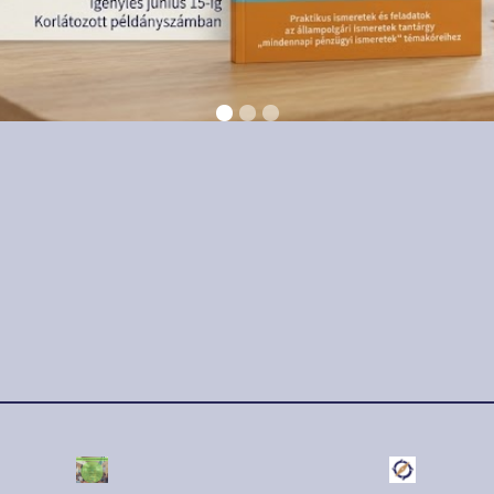
úlius 17.
2018. július 16.
áló értékelést
Szeptembertől má
tak a „Pénzre
több mint 200 eze
tható tudás”
diák tanulhat a