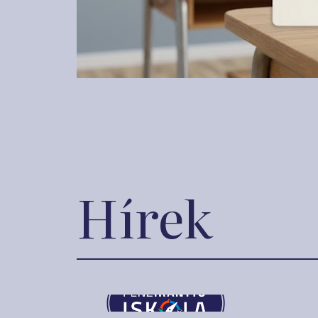
Hírek
2018. j
2018. augusztus 1.
Kiv
Újabb sikeres évet
kap
zárt a Pénziránytű
vál
Iskolahálózat