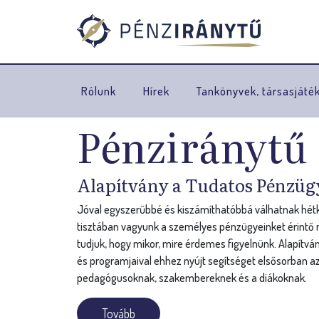
Rólunk
Hírek
Tankönyvek, társasjáté
Pénziránytű
Alapítvány a Tudatos Pénzüg
Jóval egyszerűbbé és kiszámíthatóbbá válhatnak hétkö
tisztában vagyunk a személyes pénzügyeinket érintő n
tudjuk, hogy mikor, mire érdemes figyelnünk. Alapítvá
és programjaival ehhez nyújt segítséget elsősorban az
pedagógusoknak, szakembereknek és a diákoknak.
Tovább