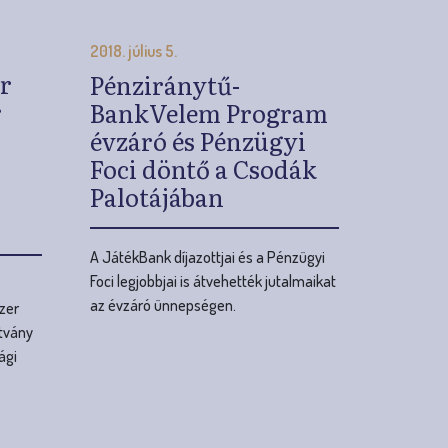
Foci döntő a Csodák
Palotájában
A JátékBank díjazottjai és a Pénzügyi
Foci legjobbjai is átvehették jutalmaikat
az évzáró ünnepségen.
zer
ítvány
ági