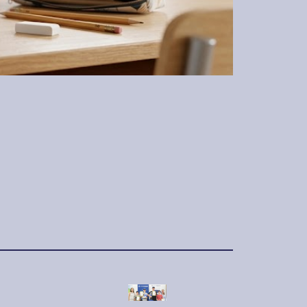
2018. július 5.
r
Pénziránytű-
r
BankVelem Program
évzáró és Pénzügyi