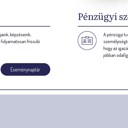
Pénzügyi sz
aink, képzéseink,
A pénzügyi tu
s folyamatosan frissülő
személyiségte
hogy az igazá
jobban odafig
Eseménynaptár