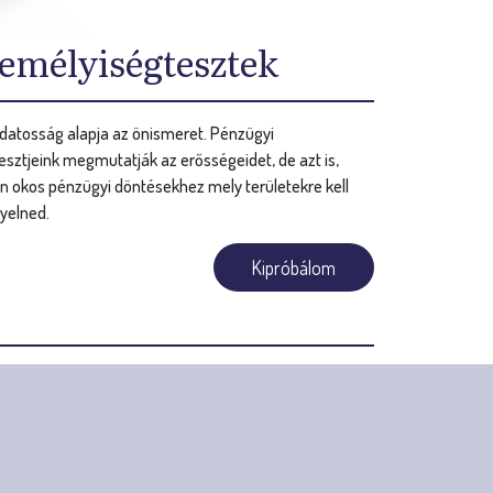
emélyiségtesztek
datosság alapja az önismeret. Pénzügyi
sztjeink megmutatják az erősségeidet, de azt is,
n okos pénzügyi döntésekhez mely területekre kell
yelned.
Kipróbálom