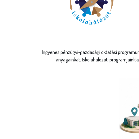
Ingyenes pénzügyi-gazdasági oktatási programunk
anyagainkat. Iskolahálózati programjainkk
Regisztrác
Minden magyarországi á