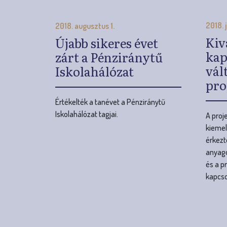
pro
Értékelték a tanévet a Pénziránytű
Iskolahálózat tagjai.
A proj
kiemel
érkezt
anyago
és a p
kapcso
O
l
d
a
l