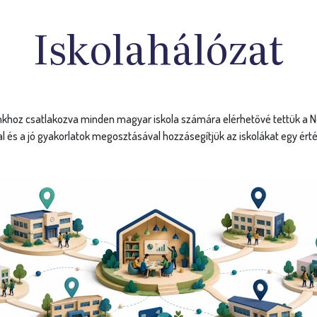
hoz csatlakozva minden magyar iskola számára elérhetővé tettük a Nemz
al és a jó gyakorlatok megosztásával hozzásegítjük az iskolákat egy ért
ió
P
ltalános-, középiskola és
Mag