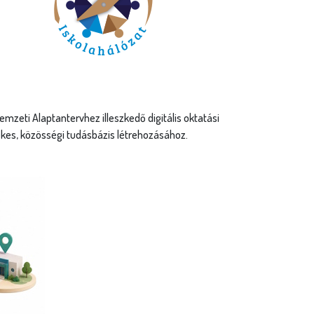
eti Alaptantervhez illeszkedő digitális oktatási
ékes, közösségi tudásbázis létrehozásához.
ályázatok
as presztízsű tanári és diákpályázataink segítik a jó