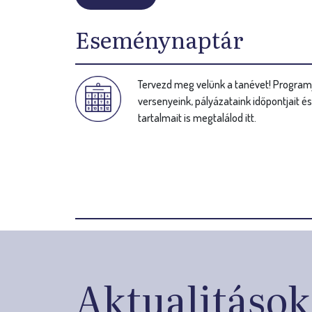
Eseménynaptár
Tervezd meg velünk a tanévet! Programj
versenyeink, pályázataink időpontjait é
tartalmait is megtalálod itt.
Aktualitások