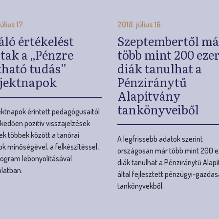
jektnapok
Pénziránytű
Alapítvány
tankönyveiből
ektnapok érintett pedagógusaitól
kedően pozitív visszajelzések
ek többek között a tanórai
A legfrissebb adatok szerint
k minőségével, a felkészítéssel,
országosan már több mint 200 e
rogram lebonyolításával
diák tanulhat a Pénziránytű Alap
latban.
által fejlesztett pénzügyi-gazdas
tankönyvekből.
Még több hír