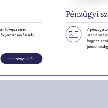
Pénzügyi sz
aink, képzéseink,
A pénzügyi tu
s folyamatosan frissülő
személyiségte
hogy az igazá
jobban odafig
Eseménynaptár