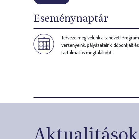
Eseménynaptár
Tervezd meg velünk a tanévet! Programj
versenyeink, pályázataink időpontjait é
tartalmait is megtalálod itt.
Aktualitások