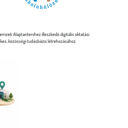
ályázatok
as presztízsű tanári és diákpályázataink segítik a jó
akorlatok megosztását és a széleskörű
eretterjesztést. A szórakozva tanulás mellett a