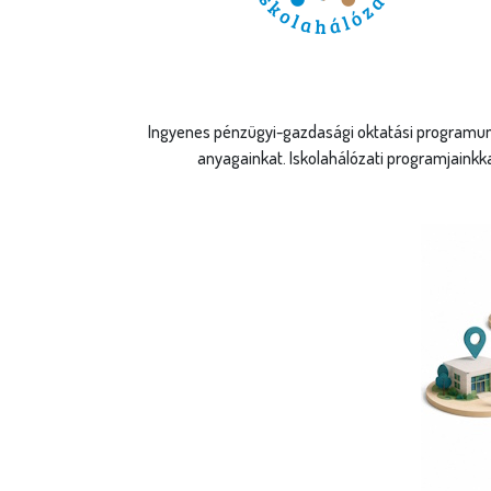
Regisztrác
Minden magyarországi á
kollégium ingyenesen re
számára különleges elő