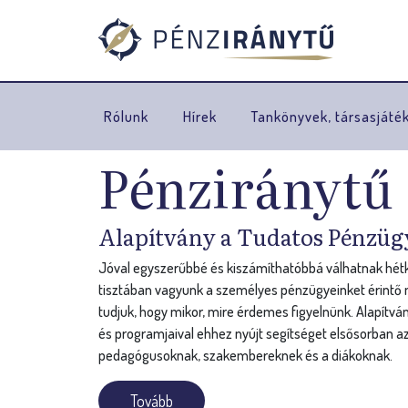
Rólunk
Hírek
Tankönyvek, társasjáté
Pénziránytű
Alapítvány a Tudatos Pénzüg
Jóval egyszerűbbé és kiszámíthatóbbá válhatnak hétkö
tisztában vagyunk a személyes pénzügyeinket érintő n
tudjuk, hogy mikor, mire érdemes figyelnünk. Alapítvá
és programjaival ehhez nyújt segítséget elsősorban az
pedagógusoknak, szakembereknek és a diákoknak.
Tovább