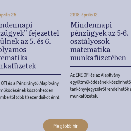
olyamos
matematika
ematika
munkafüzetében
kafüzetek
Az EKE OFI és az Alapítvány
együttműködésének köszönhet
 OFI és a Pénziránytű Alapítvány
tankönyvjegyzékről rendelhetők 
tműködésének köszönhetően
munkafüzetek.
mbertől több tízezer diákot érint.
Még több hír