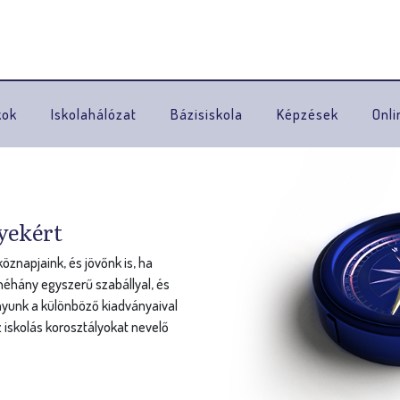
Ugrás a navigációhoz
kok
Iskolahálózat
Bázisiskola
Képzések
Onli
yekért
znapjaink, és jövőnk is, ha
éhány egyszerű szabállyal, és
nyunk a különböző kiadványaival
 iskolás korosztályokat nevelő