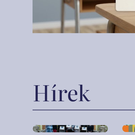
Hírek
2018. á
2018. május 11.
„Mi
Megtartották
pén
projektnapjaikat a
bőv
Kiemelt Pénziránytű