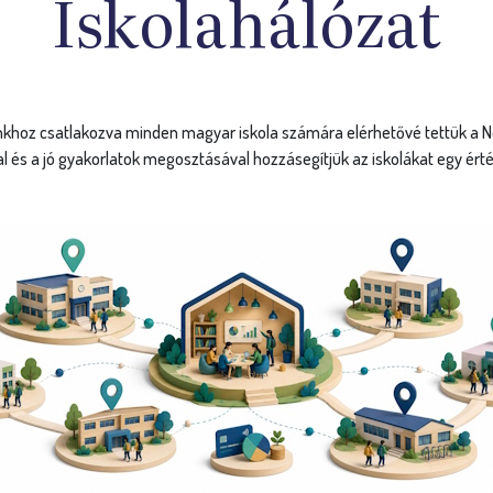
ió
P
ltalános-, középiskola és
Mag
gisztrálhat. Tagiskoláink
gy
nyöket biztosítunk
ism