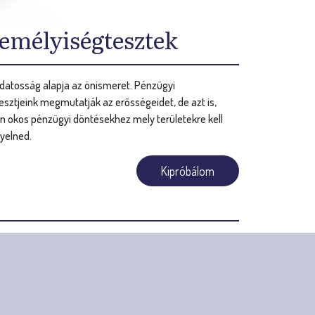
emélyiségtesztek
datosság alapja az önismeret. Pénzügyi
sztjeink megmutatják az erősségeidet, de azt is,
n okos pénzügyi döntésekhez mely területekre kell
yelned.
Kipróbálom