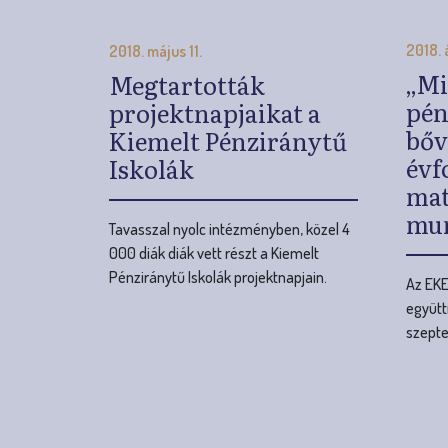
évf
Iskolák
mat
mun
Tavasszal nyolc intézményben, közel 4
000 diák diák vett részt a Kiemelt
Pénziránytű Iskolák projektnapjain.
Az EKE
együt
szepte
O
l
d
a
l
a