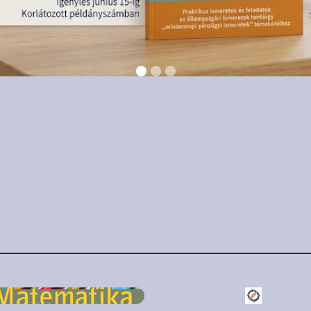
prilis 25.
2018. április 12.
ndennapi
Mindennapi
zügyek” fejezettel
pénzügyek az 5-6.
ülnek az 5. és 6.
osztályosok