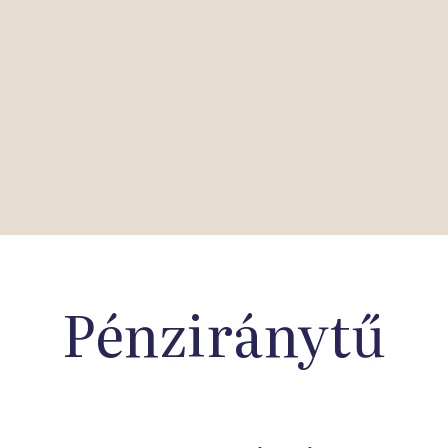
Pénziránytű
Iskolahálózat
hoz csatlakozva minden magyar iskola számára elérhetővé tettük a Nemz
al és a jó gyakorlatok megosztásával hozzásegítjük az iskolákat egy ért