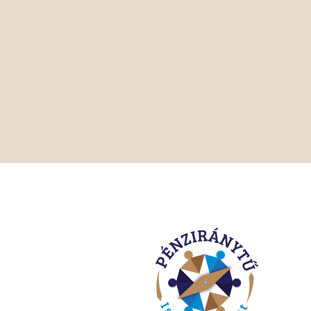
Ingyenes pénzügyi-gazdasági oktatási programunk
anyagainkat. Iskolahálózati programjainkk