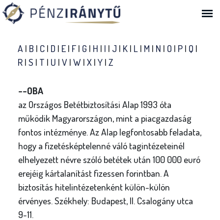
Ugrás a navigációhoz
A
|
B
|
C
|
D
|
E
|
F
|
G
|
H
|
I
|
J
|
K
|
L
|
M
|
N
|
O
|
P
|
Q
|
R
|
S
|
T
|
U
|
V
|
W
|
X
|
Y
|
Z
--OBA
az Országos Betétbiztosítási Alap 1993 óta
működik Magyarországon, mint a piacgazdaság
fontos intézménye. Az Alap legfontosabb feladata,
hogy a fizetésképtelenné váló tagintézeteinél
elhelyezett névre szóló betétek után 100 000 euró
erejéig kártalanítást fizessen forintban. A
biztosítás hitelintézetenként külön-külön
érvényes. Székhely: Budapest, II. Csalogány utca
9-11.