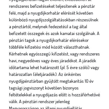
rendszeres befizetéseket teljesítenek a pénztár
felé, majd a nyugdíjkorhatár elérését követően
különböző nyugdíjszolgáltatásokban részesülnek
a pénztártól, melynek fedezetéül a tag által
befizetett összegek és azok kamatai szolgálnak. A
pénztári tagok a nyugdíjkorhatár elérésekor
többféle kifizetési mód között választhatnak.
Kérhetnek egyösszegű kifizetést, vagy rendszeres
havi, negyedéves vagy éves járadékot. A járadék
időtartama lehet határozott (pl. 5 évre szóló) vagy
határozatlan (életjáradék). Az önkéntes
nyugdíjpénztárban gyűjtött megtakarítás 10 év
tagsági jogviszonyt követően bizonyos
feltételekkel a nyugdíjazás előtt is hozzáférhetővé
válik. A pénztári rendszer jelenleg
Magyarországon az állami nyugdíjellátás