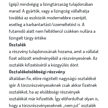
(gép) mindvégig a lízingtársaság tulajdonában
marad. A gyártók, vagy a lízingcég vállalhatja
továbbá az eszközök modernebbre cseréjét,
esetleg a karbantartást/üzemeltetést is. A
futamidő alatt nem feltétlenül csökken nullára a
lízingelt tárgy értéke.
Osztalék
a részvény tulajdonosának hozama, amit a vállalat
fizet adózott eredményéből a részvényesének. Az
osztalék kifizetéséről a közgyűlés dönt.
Osztalékelsőbbségi részvény
általában fix, előre rögzített nagyságú osztalékot
ígér. A törzsrészvényeseknek csak akkor fizetnek
osztalékot, ha az elsőbbségi részvények
osztalékát már kifizették. Így előfordulhat olyan is,
hogy a törzsrészvényeseknek „nem jut” osztalék