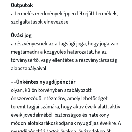
Outputok
a termelés eredményeképpen létrejött termékek,
szolgáltatások elnevezése.
Óvási jog
a részvényesnek az a tagsági joga, hogy joga van
megtámadni a közgyűlés határozatát, ha az
törvénysértő, vagy ellentétes a részvénytársaság
alapszabályaival.
--Önkéntes nyugdíjpénztár
olyan, külön törvényben szabályozott
önszerveződő intézmény, amely lehetőséget
teremt tagjai számára, hogy aktív éveik alatt, aktív
éveik jövedelméből, biztonságos és hatékony
módon előtakarékoskodjanak nyugdíjas éveikre. A
nyugdíjpénztári tagok éveken, évtizedeken át