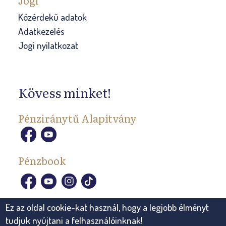
Közérdekű adatok
Adatkezelés
Jogi nyilatkozat
Kövess minket!
Pénziránytű Alapítvány
Pénzbook
Ez az oldal cookie-kat használ, hogy a legjobb élményt
tudjuk nyújtani a felhasználóinknak!